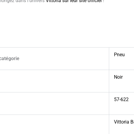
plongez dans l’univers
Vittoria sur leur site officiel
!
Pneu
catégorie
Noir
57-622
Vittoria 