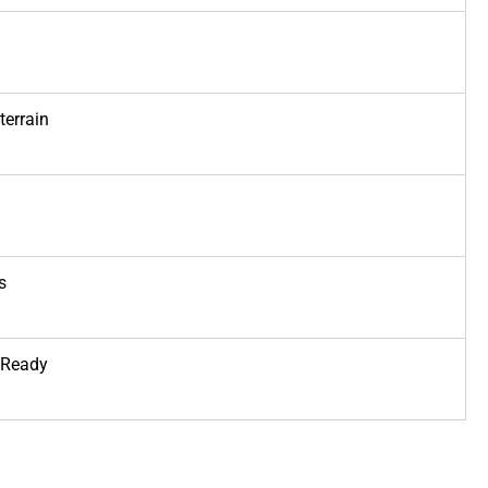
terrain
s
 Ready