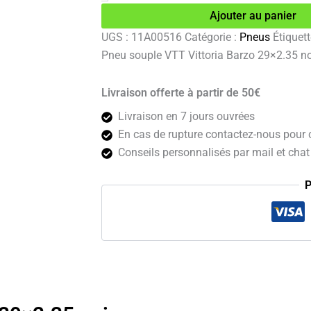
VTT
Ajouter au panier
Vittoria
Barzo
UGS :
11A00516
Catégorie :
Pneus
Étiquett
29x2.35
Pneu souple VTT Vittoria Barzo 29×2.35 no
noir
Livraison offerte à partir de 50€
Livraison en 7 jours ouvrées
En cas de rupture contactez-nous pour c
Conseils personnalisés par mail et chat 
P