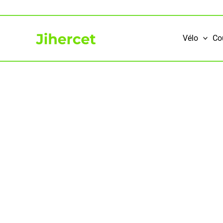
Aller
au
contenu
Vélo
Co