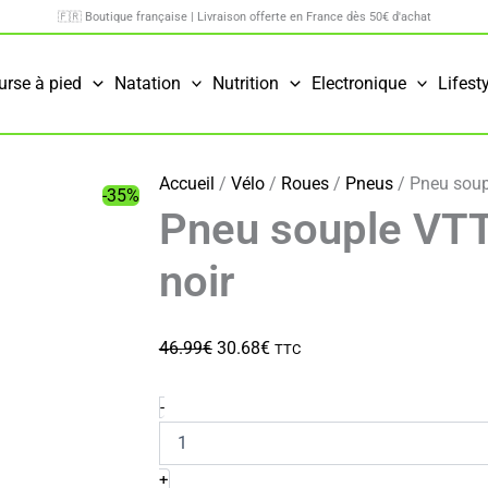
🇫🇷 Boutique française | Livraison offerte en France dès 50€ d'achat
urse à pied
Natation
Nutrition
Electronique
Lifest
Accueil
/
Vélo
/
Roues
/
Pneus
/ Pneu soup
-35%
Pneu souple VTT
noir
Le
Le
46.99
€
30.68
€
TTC
prix
prix
initial
actuel
quantité
-
de
était :
est :
Pneu
46.99€.
30.68€.
souple
+