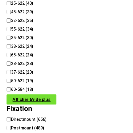
25-622
(
40
)
45-622
(
39
)
32-622
(
35
)
55-622
(
34
)
35-622
(
30
)
33-622
(
24
)
65-622
(
24
)
23-622
(
23
)
37-622
(
20
)
50-622
(
19
)
60-584
(
18
)
Afficher 69 de plus
Fixation
F
Directmount
(
656
)
i
Postmount
(
489
)
x