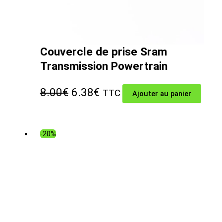
Couvercle de prise Sram
Transmission Powertrain
Le
Le
8.00
€
6.38
€
TTC
Ajouter au panier
prix
prix
initial
actuel
-20%
était :
est :
8.00€.
6.38€.