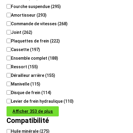
g
Fourche suspendue
(
295
)
o
Amortisseur
(
293
)
r
i
Commande de vitesses
(
268
)
e
Joint
(
262
)
/
S
Plaquettes de frein
(
222
)
o
Cassette
(
197
)
u
s
Ensemble complet
(
188
)
c
Ressort
(
155
)
a
t
Dérailleur arrière
(
155
)
é
Manivelle
(
115
)
g
Disque de frein
(
114
)
o
r
Levier de frein hydraulique
(
110
)
i
e
Afficher 353 de plus
Compatibilité
C
Huile minérale
(
275
)