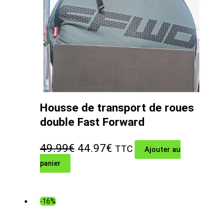
Housse de transport de roues
double Fast Forward
Le
Le
49.99
€
44.97
€
TTC
Ajouter au
panier
prix
prix
initial
actuel
était :
est :
-16%
49.99€.
44.97€.