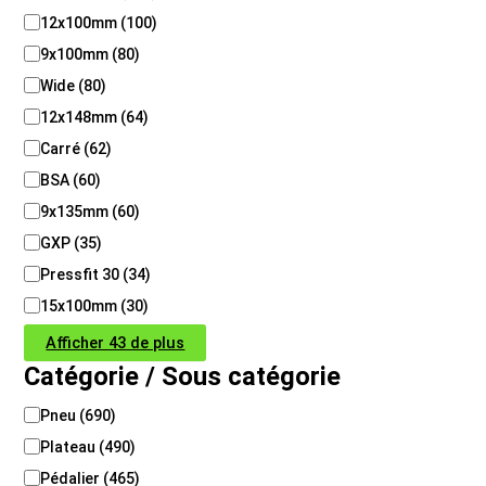
é
12x100mm
(
100
)
9x100mm
(
80
)
Wide
(
80
)
12x148mm
(
64
)
Carré
(
62
)
BSA
(
60
)
9x135mm
(
60
)
GXP
(
35
)
Pressfit 30
(
34
)
15x100mm
(
30
)
Afficher 43 de plus
Catégorie / Sous catégorie
C
Pneu
(
690
)
a
Plateau
(
490
)
t
é
Pédalier
(
465
)