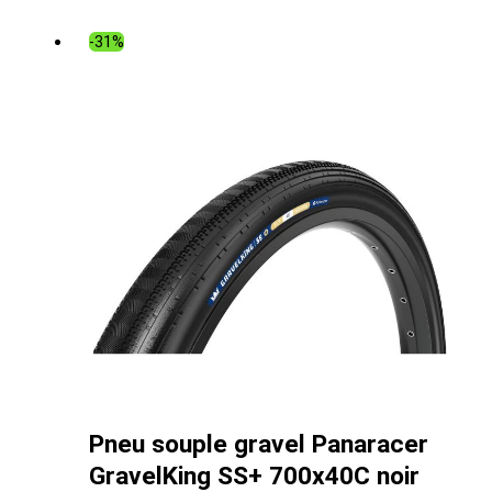
initial
actuel
était :
est :
-31%
17.00€.
15.29€.
Pneu souple gravel Panaracer
GravelKing SS+ 700x40C noir