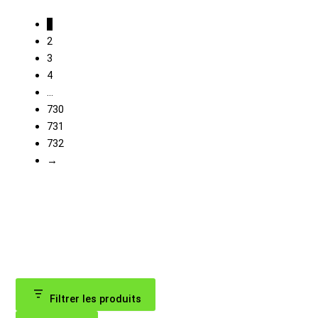
initial
actuel
1
2
était :
est :
3
5.95€.
4.98€.
4
…
730
731
732
→
Filtrer les produits