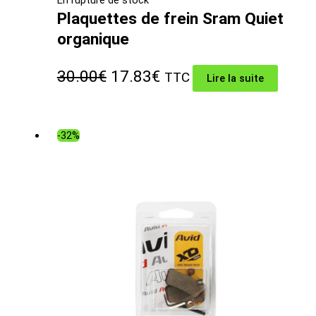
Plaquettes de frein Sram Quiet
organique
Le
Le
30.00
€
17.83
€
TTC
Lire la suite
prix
prix
initial
actuel
-32%
était :
est :
30.00€.
17.83€.