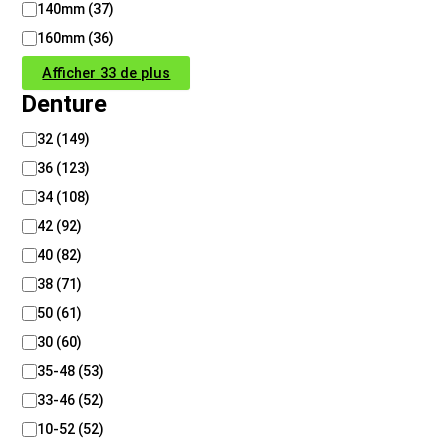
140mm
(
37
)
160mm
(
36
)
Afficher 33 de plus
Denture
D
32
(
149
)
e
36
(
123
)
n
t
34
(
108
)
u
42
(
92
)
r
40
(
82
)
e
38
(
71
)
50
(
61
)
30
(
60
)
35-48
(
53
)
33-46
(
52
)
10-52
(
52
)