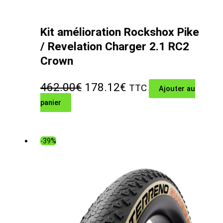
Kit amélioration Rockshox Pike
/ Revelation Charger 2.1 RC2
Crown
Le
Le
462.00
€
178.12
€
TTC
Ajouter au
panier
prix
prix
initial
actuel
était :
est :
-39%
462.00€.
178.12€.