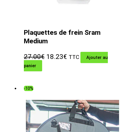
Plaquettes de frein Sram
Medium
Le
Le
27.00
€
18.23
€
TTC
Ajouter au
panier
prix
prix
initial
actuel
était :
est :
-10%
27.00€.
18.23€.