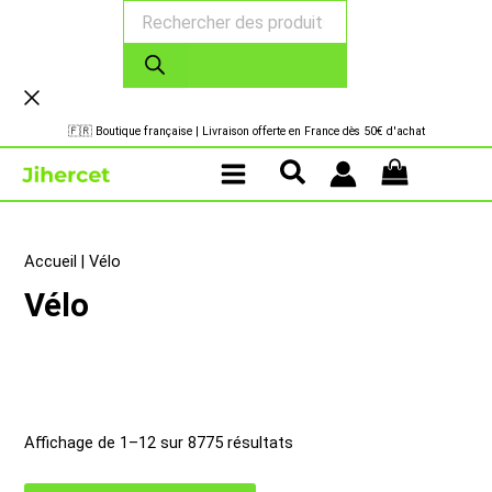
Recherche
Aller
de
au
produits
contenu
🇫🇷 Boutique française | Livraison offerte en France dès 50€ d'achat
Accueil
|
Vélo
Vélo
Trié
Affichage de 1–12 sur 8775 résultats
par