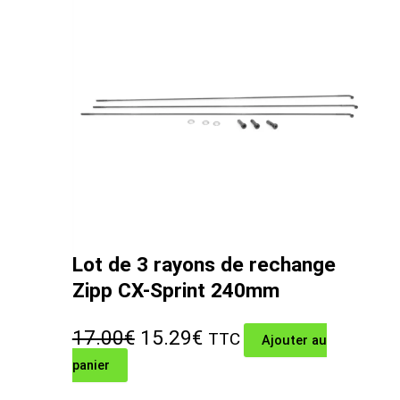
Lot de 3 rayons de rechange
Zipp CX-Sprint 240mm
Le
Le
17.00
€
15.29
€
TTC
Ajouter au
panier
prix
prix