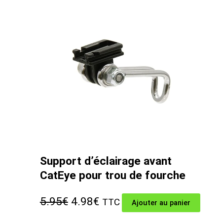
Support d’éclairage avant
CatEye pour trou de fourche
Le
Le
5.95
€
4.98
€
TTC
Ajouter au panier
prix
prix