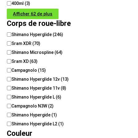
400ml
(
3
)
Afficher 62 de plus
Corps de roue-libre
C
Shimano Hyperglide
(
246
)
o
Sram XDR
(
70
)
r
p
Shimano Microspline
(
64
)
s
Sram XD
(
63
)
d
Campagnolo
(
15
)
e
r
Shimano Hyperglide 12v
(
13
)
o
Shimano Hyperglide 11v
(
8
)
u
e
Shimano Hyperglide L
(
6
)
-
Campagnolo N3W
(
2
)
l
i
Shimano Hypergide
(
1
)
b
Shimano Hyperglide L2
(
1
)
r
Couleur
e