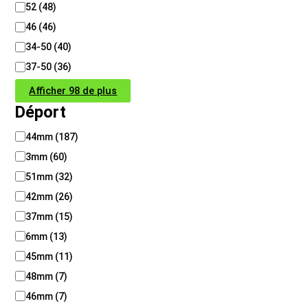
52
(
48
)
46
(
46
)
34-50
(
40
)
37-50
(
36
)
Afficher 98 de plus
Déport
D
44mm
(
187
)
é
3mm
(
60
)
p
o
51mm
(
32
)
r
42mm
(
26
)
t
37mm
(
15
)
6mm
(
13
)
45mm
(
11
)
48mm
(
7
)
46mm
(
7
)