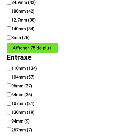
34.9mm
(
42
)
180mm
(
42
)
12.7mm
(
38
)
140mm
(
34
)
8mm
(
26
)
Afficher 75 de plus
Entraxe
E
110mm
(
134
)
n
104mm
(
57
)
t
r
96mm
(
37
)
a
64mm
(
36
)
x
107mm
(
21
)
e
130mm
(
19
)
94mm
(
9
)
267mm
(
7
)