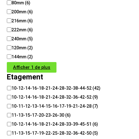
80mm
(
6
)
200mm
(
6
)
216mm
(
6
)
222mm
(
6
)
240mm
(
5
)
120mm
(
2
)
144mm
(
2
)
Afficher 1 de plus
Etagement
E
10-12-14-16-18-21-24-28-32-38-44-52
(
42
)
t
10-12-14-16-18-21-24-28-32-36-42-52
(
9
)
a
g
10-11-12-13-14-15-16-17-19-21-24-28
(
7
)
e
11-13-15-17-20-23-26-30
(
6
)
m
10-12-14-16-18-21-24-28-33-39-45-51
(
6
)
e
n
11-13-15-17-19-22-25-28-32-36-42-50
(
5
)
t