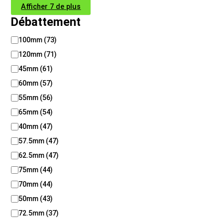
Afficher 7 de plus
Débattement
D
100mm
(
73
)
é
120mm
(
71
)
b
a
45mm
(
61
)
t
60mm
(
57
)
t
55mm
(
56
)
e
m
65mm
(
54
)
e
40mm
(
47
)
n
t
57.5mm
(
47
)
62.5mm
(
47
)
75mm
(
44
)
70mm
(
44
)
50mm
(
43
)
72.5mm
(
37
)