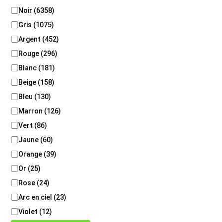
C
Noir
(
6358
)
o
Gris
(
1075
)
u
l
Argent
(
452
)
e
Rouge
(
296
)
u
Blanc
(
181
)
r
Beige
(
158
)
Bleu
(
130
)
Marron
(
126
)
Vert
(
86
)
Jaune
(
60
)
Orange
(
39
)
Or
(
25
)
Rose
(
24
)
Arc en ciel
(
23
)
Violet
(
12
)