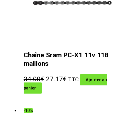
Chaîne Sram PC-X1 11v 118
maillons
Le
Le
34.00
€
27.17
€
TTC
Ajouter au
panier
prix
prix
initial
actuel
était :
est :
-10%
34.00€.
27.17€.