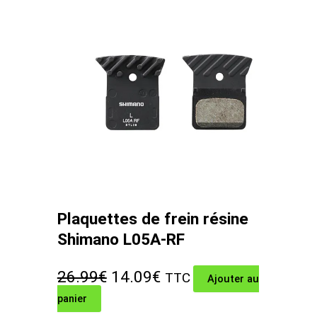
Plaquettes de frein résine
Shimano L05A-RF
Le
Le
26.99
€
14.09
€
TTC
Ajouter au
panier
prix
prix