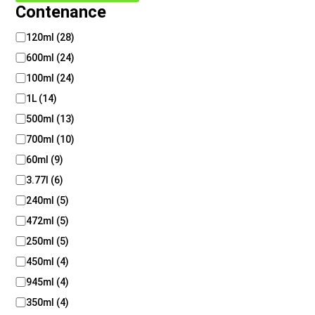
Contenance
C
120ml
(
28
)
o
600ml
(
24
)
n
t
100ml
(
24
)
e
1L
(
14
)
n
500ml
(
13
)
a
n
700ml
(
10
)
c
60ml
(
9
)
e
3.77l
(
6
)
240ml
(
5
)
472ml
(
5
)
250ml
(
5
)
450ml
(
4
)
945ml
(
4
)
350ml
(
4
)