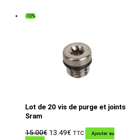
initial
actuel
était :
est :
-10%
26.99€.
14.09€.
Lot de 20 vis de purge et joints
Sram
Le
Le
15.00
€
13.49
€
TTC
Ajouter au