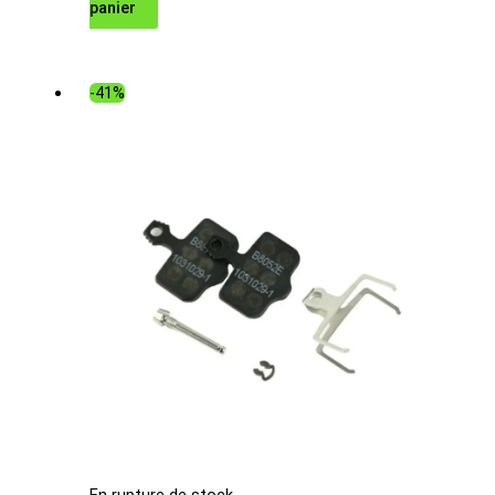
panier
prix
prix
initial
actuel
était :
est :
-41%
15.00€.
13.49€.
En rupture de stock