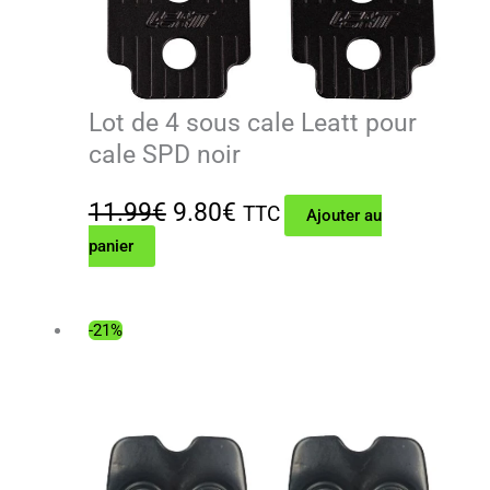
Lot de 4 sous cale Leatt pour
cale SPD noir
Le
Le
11.99
€
9.80
€
TTC
Ajouter au
panier
prix
prix
initial
actuel
était :
est :
-21%
11.99€.
9.80€.