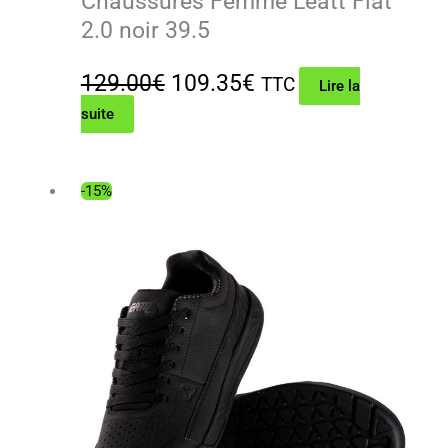
Chaussures Femme Leatt Flat
2.0 noir 39.5
Le
Le
129.00
€
109.35
€
TTC
Lire la
suite
prix
prix
initial
actuel
était :
est :
-15%
129.00€.
109.35€.