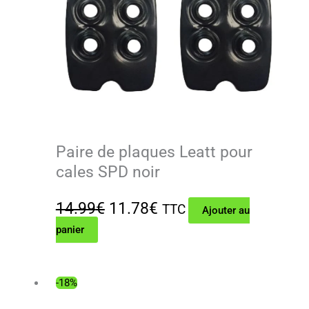
Paire de plaques Leatt pour
cales SPD noir
Le
Le
14.99
€
11.78
€
TTC
Ajouter au
panier
prix
prix
initial
actuel
était :
est :
-18%