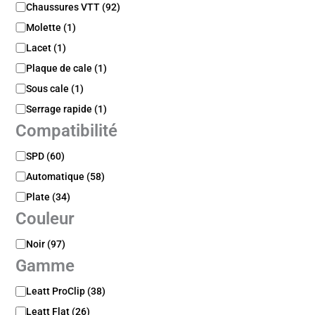
C
Chaussures VTT
(
92
)
n
a
i
Molette
(
1
)
t
b
é
Lacet
(
1
)
i
g
l
Plaque de cale
(
1
)
o
i
Sous cale
(
1
)
r
t
i
é
Serrage rapide
(
1
)
e
Compatibilité
/
S
C
SPD
(
60
)
o
o
u
Automatique
(
58
)
m
s
p
Plate
(
34
)
c
a
Couleur
a
t
t
i
C
Noir
(
97
)
é
b
o
g
Gamme
i
u
o
l
l
r
G
Leatt ProClip
(
38
)
i
e
i
a
t
Leatt Flat
(
26
)
u
e