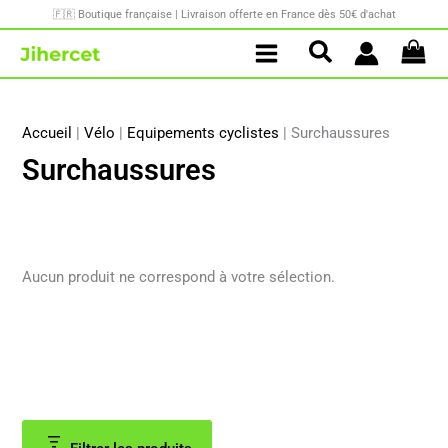
Aller
🇫🇷 Boutique française | Livraison offerte en France dès 50€ d'achat
au
contenu
Accueil
|
Vélo
|
Equipements cyclistes
|
Surchaussures
Surchaussures
Aucun produit ne correspond à votre sélection.