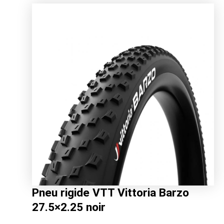
initial
actuel
était :
est :
20.95€.
16.81€.
Pneu rigide VTT Vittoria Barzo
27.5×2.25 noir