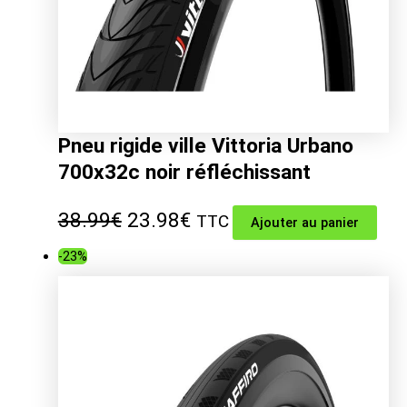
Pneu rigide ville Vittoria Urbano
700x32c noir réfléchissant
Le
Le
38.99
€
23.98
€
TTC
Ajouter au panier
prix
prix
-23%
initial
actuel
était :
est :
38.99€.
23.98€.