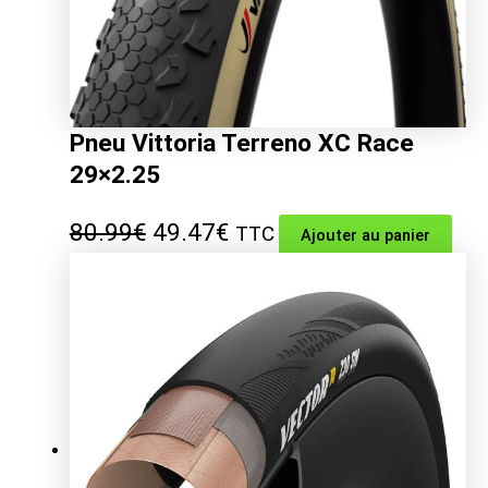
Pneu Vittoria Terreno XC Race
29×2.25
Le
Le
80.99
€
49.47
€
TTC
Ajouter au panier
prix
prix
initial
actuel
était :
est :
80.99€.
49.47€.