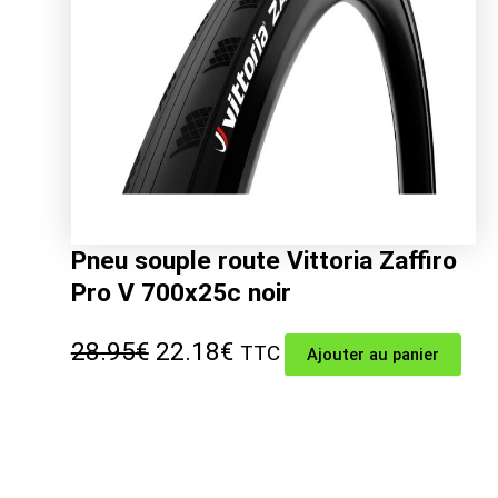
Pneu souple route Vittoria Zaffiro
Pro V 700x25c noir
Le
Le
28.95
€
22.18
€
TTC
Ajouter au panier
prix
prix
initial
actuel
était :
est :