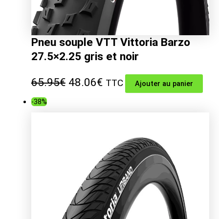
Pneu souple VTT Vittoria Barzo
27.5×2.25 gris et noir
Le
Le
65.95
€
48.06
€
TTC
Ajouter au panier
prix
prix
-38%
initial
actuel
était :
est :
65.95€.
48.06€.