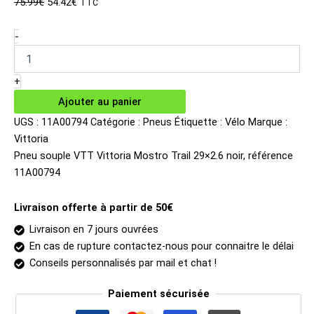
Le
Le
75.99
€
54.42
€
TTC
prix
prix
initial
actuel
quantité
-
de
était :
est :
Pneu
75.99€.
54.42€.
souple
+
VTT
Ajouter au panier
Vittoria
Mostro
UGS :
11A00794
Catégorie :
Pneus
Étiquette :
Vélo
Marque :
Trail
Vittoria
29x2.6
Pneu souple VTT Vittoria Mostro Trail 29×2.6 noir, référence
noir
11A00794
Livraison offerte à partir de 50€
Livraison en 7 jours ouvrées
En cas de rupture contactez-nous pour connaitre le délai
Conseils personnalisés par mail et chat !
Paiement sécurisée