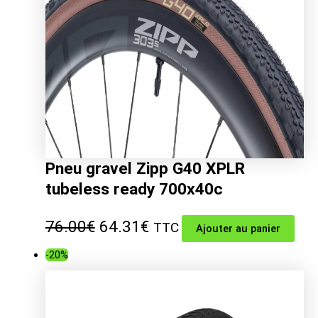
Pneu gravel Zipp G40 XPLR
tubeless ready 700x40c
Le
Le
76.00
€
64.31
€
TTC
Ajouter au panier
prix
prix
-20%
initial
actuel
était :
est :