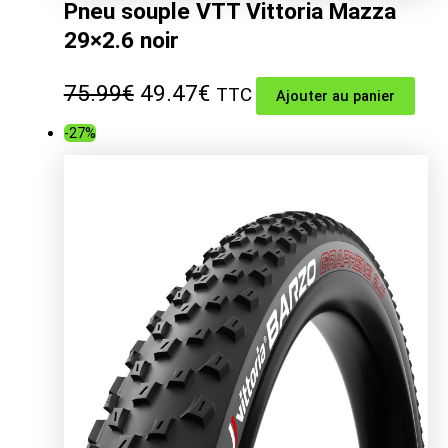
Pneu souple VTT Vittoria Mazza
29×2.6 noir
Le
Le
75.99
€
49.47
€
TTC
Ajouter au panier
prix
prix
-27%
initial
actuel
était :
est :
75.99€.
49.47€.