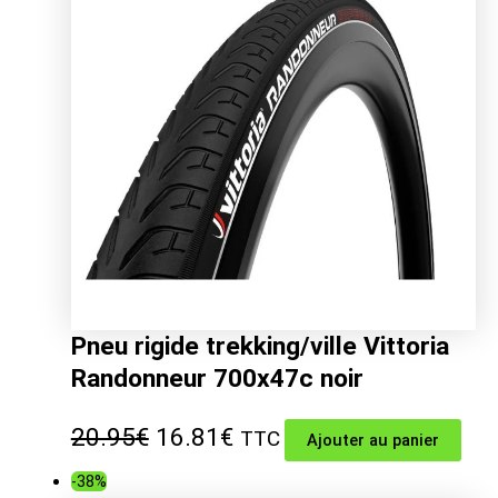
76.00€.
64.31€.
Pneu rigide trekking/ville Vittoria
Randonneur 700x47c noir
Le
Le
20.95
€
16.81
€
TTC
Ajouter au panier
prix
prix
-38%