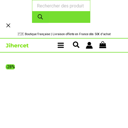
Recherche
Aller
de
au
produits
contenu
🇫🇷 Boutique française | Livraison offerte en France dès 50€ d'achat
-28%