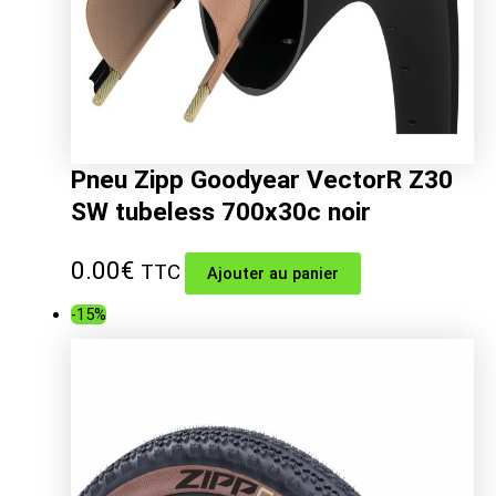
Pneu Zipp Goodyear VectorR Z30
SW tubeless 700x30c noir
0.00
€
TTC
Ajouter au panier
-15%