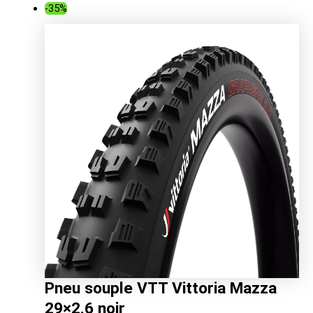
prix
prix
-35%
initial
actuel
était :
est :
90.00€.
57.87€.
Pneu souple VTT Vittoria Mazza
29×2.6 noir