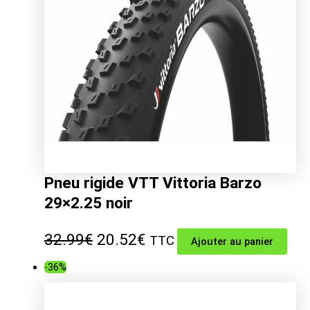
Pneu rigide VTT Vittoria Barzo
29×2.25 noir
Le
Le
32.99
€
20.52
€
TTC
Ajouter au panier
prix
prix
-36%
initial
actuel