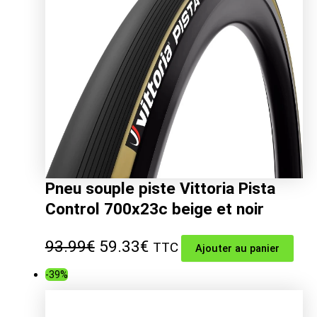
Pneu souple piste Vittoria Pista
Control 700x23c beige et noir
Le
Le
93.99
€
59.33
€
TTC
Ajouter au panier
prix
prix
-39%
initial
actuel