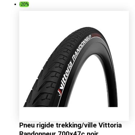
prix
prix
-20%
initial
actuel
était :
est :
90.00€.
54.87€.
Pneu rigide trekking/ville Vittoria
Randonneur 700x47c noir