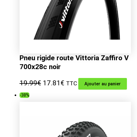
Pneu rigide route Vittoria Zaffiro V
700x28c noir
Le
Le
19.99
€
17.81
€
TTC
Ajouter au panier
prix
prix
-38%
initial
actuel
était :
est :
19.99€.
17.81€.