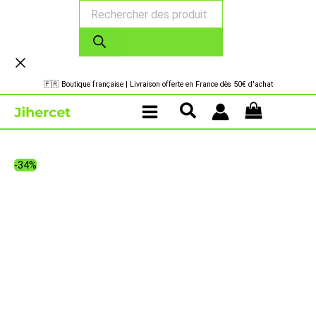
Recherche
Aller
de
au
produits
contenu
🇫🇷 Boutique française | Livraison offerte en France dès 50€ d'achat
-34%