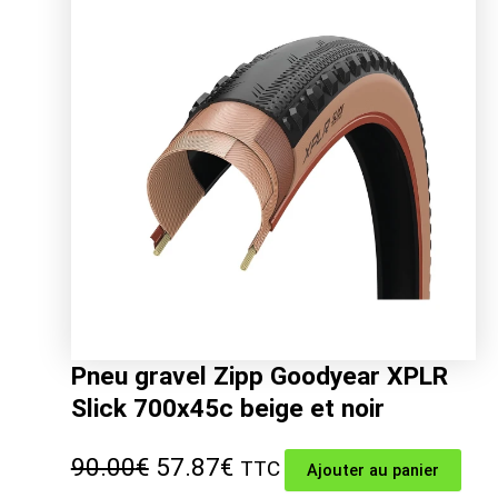
était :
est :
32.99€.
20.52€.
Pneu gravel Zipp Goodyear XPLR
Slick 700x45c beige et noir
Le
Le
90.00
€
57.87
€
TTC
Ajouter au panier