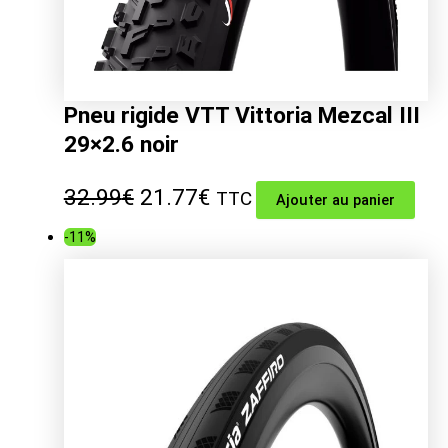
Pneu rigide VTT Vittoria Mezcal III
29×2.6 noir
Le
Le
32.99
€
21.77
€
TTC
Ajouter au panier
prix
prix
-11%
initial
actuel
était :
est :
32.99€.
21.77€.