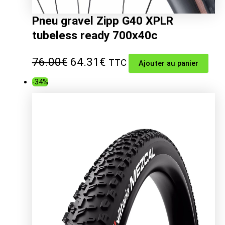
Pneu gravel Zipp G40 XPLR
tubeless ready 700x40c
Le
Le
76.00
€
64.31
€
TTC
Ajouter au panier
prix
prix
-34%
initial
actuel
était :
est :
76.00€.
64.31€.