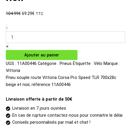
Le
Le
104.99
€
69.29
€
TTC
prix
prix
initial
actuel
quantité
-
de
était :
est :
Pneu
104.99€.
69.29€.
souple
+
route
Ajouter au panier
Vittoria
Corsa
UGS :
11A00446
Catégorie :
Pneus
Étiquette :
Vélo
Marque :
Pro
Vittoria
Speed
Pneu souple route Vittoria Corsa Pro Speed TLR 700x28c
TLR
beige et noir, référence 11A00446
700x28c
beige
et
Livraison offerte à partir de 50€
noir
Livraison en 7 jours ouvrées
En cas de rupture contactez-nous pour connaitre le délai
Conseils personnalisés par mail et chat !