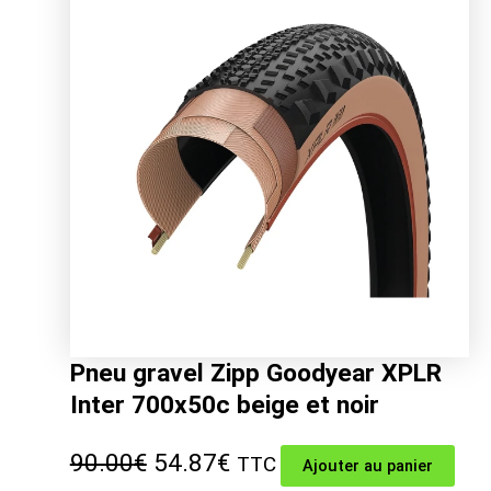
était :
est :
93.99€.
59.33€.
Pneu gravel Zipp Goodyear XPLR
Inter 700x50c beige et noir
Le
Le
90.00
€
54.87
€
TTC
Ajouter au panier