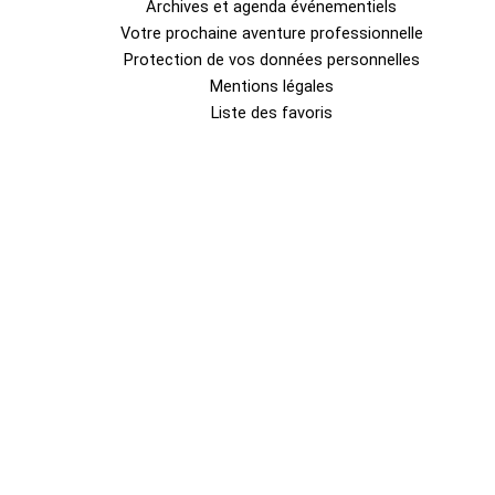
Archives et agenda événementiels
Votre prochaine aventure professionnelle
Protection de vos données personnelles
Mentions légales
Liste des favoris
0
Fermer le panier
Votre panier est vide
0
Découvrez notre boutique pour voir ce qui est disponible
Total
Total
0.00
€