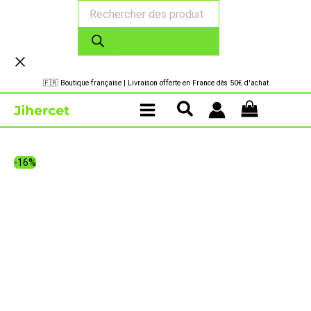
Recherche
Aller
de
au
produits
contenu
🇫🇷 Boutique française | Livraison offerte en France dès 50€ d'achat
-16%