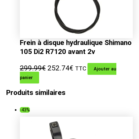
Frein à disque hydraulique Shimano
105 Di2 R7120 avant 2v
Le
Le
299.99
€
252.74
€
TTC
Ajouter au
panier
prix
prix
initial
actuel
Produits similaires
était :
est :
-43%
299.99€.
252.74€.