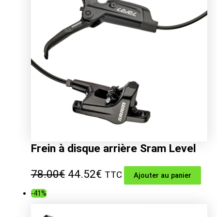
Frein à disque arrière Sram Level
Le
Le
78.00
€
44.52
€
TTC
Ajouter au panier
prix
prix
-41%
initial
actuel