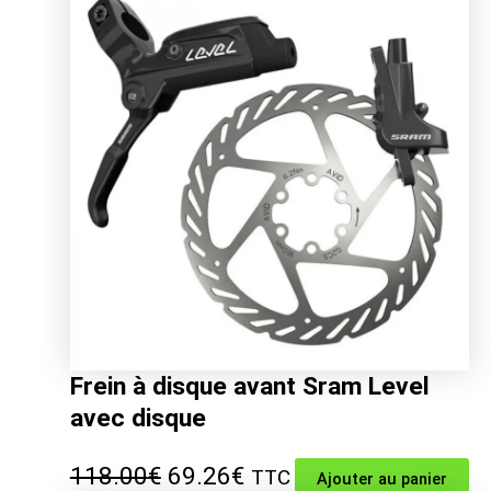
était :
est :
78.00€.
44.52€.
Frein à disque avant Sram Level
avec disque
Le
Le
118.00
€
69.26
€
TTC
Ajouter au panier