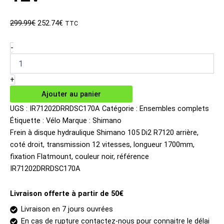
Le
Le
299.99
€
252.74
€
TTC
prix
prix
initial
actuel
quantité
-
de
était :
est :
Frein
299.99€.
252.74€.
à
+
disque
Ajouter au panier
hydraulique
Shimano
UGS :
IR71202DRRDSC170A
Catégorie :
Ensembles complets
105
Étiquette :
Vélo
Marque :
Shimano
Di2
Frein à disque hydraulique Shimano 105 Di2 R7120 arrière,
R7120
coté droit, transmission 12 vitesses, longueur 1700mm,
arrière
fixation Flatmount, couleur noir, référence
12v
IR71202DRRDSC170A
Livraison offerte à partir de 50€
Livraison en 7 jours ouvrées
En cas de rupture contactez-nous pour connaitre le délai