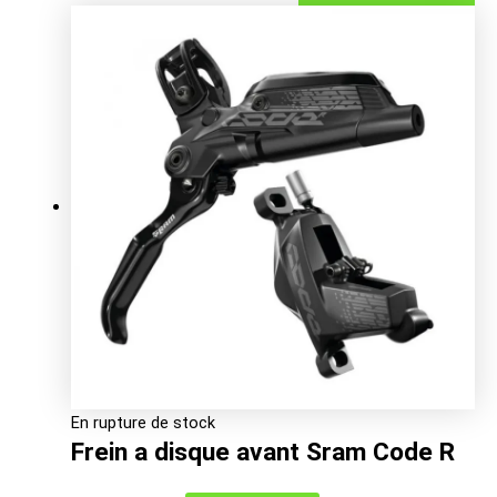
prix
prix
initial
actuel
était :
est :
118.00€.
69.26€.
En rupture de stock
Frein a disque avant Sram Code R