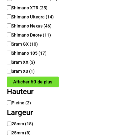
Shimano XTR
(
25
)
Shimano Ultegra
(
14
)
Shimano Nexus
(
46
)
Shimano Deore
(
11
)
Sram GX
(
10
)
Shimano 105
(
17
)
Sram XX
(
3
)
Sram X0
(
1
)
Afficher 60 de plus
Hauteur
H
Pleine
(
2
)
a
Largeur
u
t
L
28mm
(
15
)
e
a
25mm
(
8
)
u
r
r