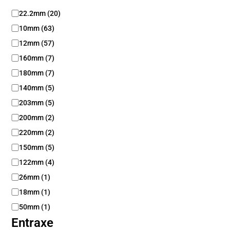
D
22.2mm
(
20
)
i
10mm
(
63
)
a
m
12mm
(
57
)
è
160mm
(
7
)
t
180mm
(
7
)
r
e
140mm
(
5
)
203mm
(
5
)
200mm
(
2
)
220mm
(
2
)
150mm
(
5
)
122mm
(
4
)
26mm
(
1
)
18mm
(
1
)
50mm
(
1
)
Entraxe