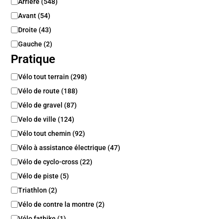
P
Arrière
(
548
)
o
Avant
(
54
)
s
i
Droite
(
43
)
t
Gauche
(
2
)
i
Pratique
o
n
P
Vélo tout terrain
(
298
)
r
Vélo de route
(
188
)
a
t
Vélo de gravel
(
87
)
i
Velo de ville
(
124
)
q
Vélo tout chemin
(
92
)
u
e
Vélo à assistance électrique
(
47
)
Vélo de cyclo-cross
(
22
)
Vélo de piste
(
5
)
Triathlon
(
2
)
Vélo de contre la montre
(
2
)
Vélo fatbike
(
1
)