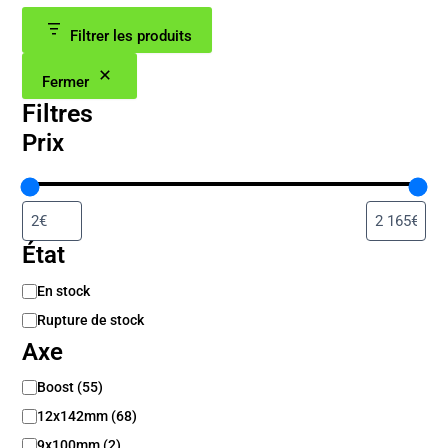
Filtrer les produits
Fermer
Filtres
Prix
État
D
En stock
i
Rupture de stock
s
Axe
p
o
A
Boost
(
55
)
n
x
i
12x142mm
(
68
)
e
b
9x100mm
(
2
)