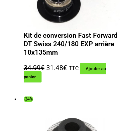
Kit de conversion Fast Forward
DT Swiss 240/180 EXP arrière
10x135mm
Le
Le
34.99
€
31.48
€
TTC
Ajouter au
panier
prix
prix
initial
actuel
était :
est :
-34%
34.99€.
31.48€.