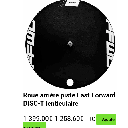
2
1
199.00€.
978.31€.
Roue arrière piste Fast Forward
DISC-T lenticulaire
Le
Le
1 399.00
€
1 258.60
€
TTC
Ajouter
au panier