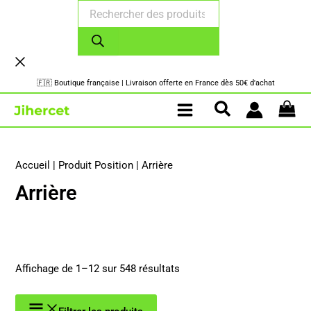
Recherche
Aller
de
au
produits
contenu
🇫🇷 Boutique française | Livraison offerte en France dès 50€ d'achat
Accueil
|
Produit Position
|
Arrière
Arrière
Trié
Affichage de 1–12 sur 548 résultats
par
popularité