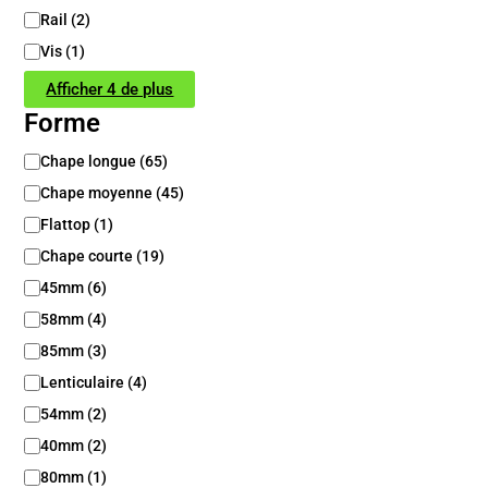
Rail
(
2
)
Vis
(
1
)
Afficher 4 de plus
Forme
F
Chape longue
(
65
)
o
Chape moyenne
(
45
)
r
m
Flattop
(
1
)
e
Chape courte
(
19
)
45mm
(
6
)
58mm
(
4
)
85mm
(
3
)
Lenticulaire
(
4
)
54mm
(
2
)
40mm
(
2
)
80mm
(
1
)