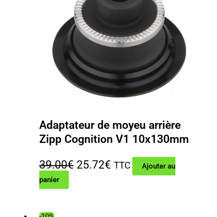
Adaptateur de moyeu arrière
Zipp Cognition V1 10x130mm
Le
Le
39.00
€
25.72
€
TTC
Ajouter au
panier
prix
prix
initial
actuel
-10%