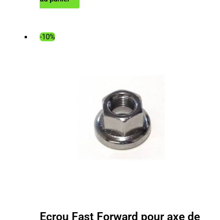
prix
prix
initial
actuel
était :
est :
-10%
1
1
399.00€.
258.60€.
Ecrou Fast Forward pour axe de