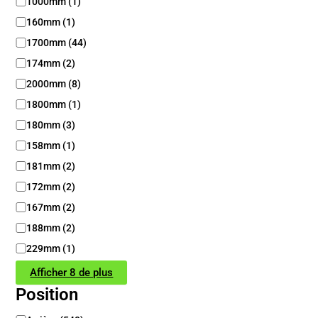
g
1000mm
(
1
)
u
160mm
(
1
)
e
1700mm
(
44
)
u
r
174mm
(
2
)
2000mm
(
8
)
1800mm
(
1
)
180mm
(
3
)
158mm
(
1
)
181mm
(
2
)
172mm
(
2
)
167mm
(
2
)
188mm
(
2
)
229mm
(
1
)
Afficher 8 de plus
Position