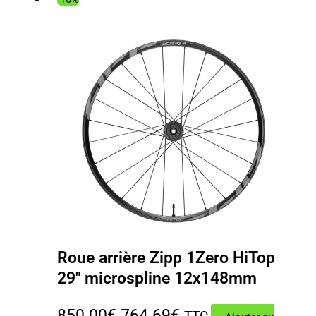
était :
est :
39.00€.
25.72€.
Roue arrière Zipp 1Zero HiTop
29″ microspline 12x148mm
Le
Le
850.00
€
764.69
€