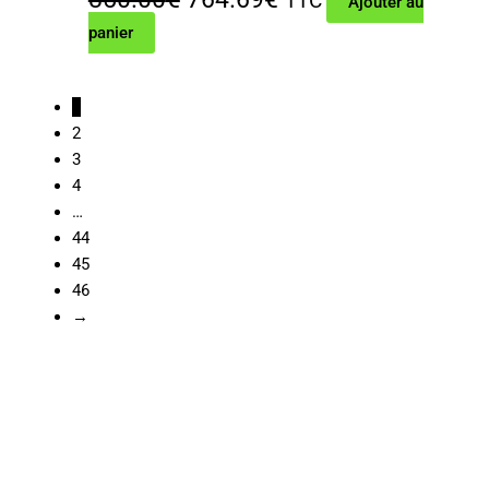
TTC
Ajouter au
panier
prix
prix
initial
actuel
1
était :
est :
2
850.00€.
764.69€.
3
4
…
44
45
46
→