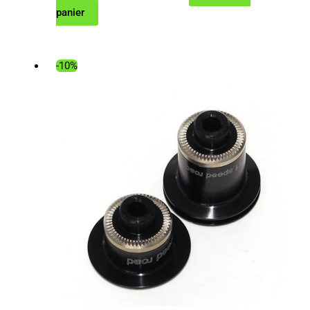
panier
prix
prix
initial
actuel
était :
est :
-10%
29.99€.
26.98€.