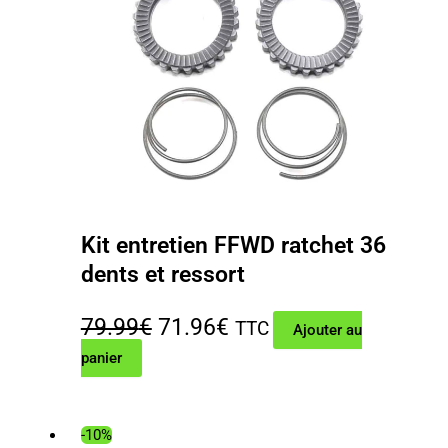
Kit entretien FFWD ratchet 36
dents et ressort
Le
Le
79.99
€
71.96
€
TTC
Ajouter au
panier
prix
prix
initial
actuel
était :
est :
-10%