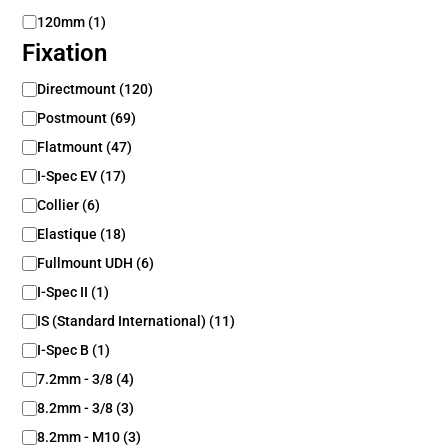
E
120mm
(
1
)
n
Fixation
t
r
F
Directmount
(
120
)
a
i
Postmount
(
69
)
x
x
e
a
Flatmount
(
47
)
t
I-Spec EV
(
17
)
i
Collier
(
6
)
o
n
Elastique
(
18
)
Fullmount UDH
(
6
)
I-Spec II
(
1
)
IS (Standard International)
(
11
)
I-Spec B
(
1
)
7.2mm - 3/8
(
4
)
8.2mm - 3/8
(
3
)
8.2mm - M10
(
3
)