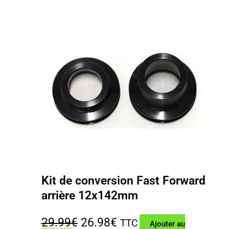
79.99€.
71.96€.
Kit de conversion Fast Forward
arrière 12x142mm
Le
Le
29.99
€
26.98
€
TTC
Ajouter au