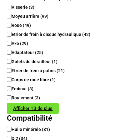
o
Visserie
(
3
)
r
i
Moyeu arrière
(
99
)
e
Roue
(
49
)
/
S
Etrier de frein à disque hydraulique
(
42
)
o
Axe
(
29
)
u
s
Adaptateur
(
25
)
c
Galets de dérailleur
(
1
)
a
t
Etrier de frein à patins
(
21
)
é
Corps de roue libre
(
1
)
g
Embout
(
3
)
o
r
Roulement
(
3
)
i
e
Afficher 13 de plus
Compatibilité
C
Huile minérale
(
81
)
o
Di2
(
34
)