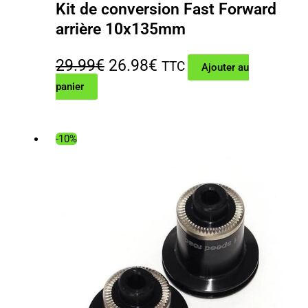
Kit de conversion Fast Forward
arrière 10x135mm
Le
Le
29.99
€
26.98
€
TTC
Ajouter au
panier
prix
prix
initial
actuel
était :
est :
-10%
29.99€.
26.98€.