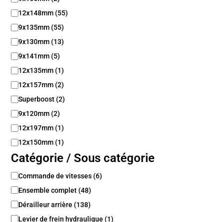
i
l
12x148mm
(
55
)
i
9x135mm
(
55
)
t
é
9x130mm
(
13
)
9x141mm
(
5
)
12x135mm
(
1
)
12x157mm
(
2
)
Superboost
(
2
)
9x120mm
(
2
)
12x197mm
(
1
)
12x150mm
(
1
)
Catégorie / Sous catégorie
C
Commande de vitesses
(
6
)
a
Ensemble complet
(
48
)
t
é
Dérailleur arrière
(
138
)
g
Levier de frein hydraulique
(
1
)