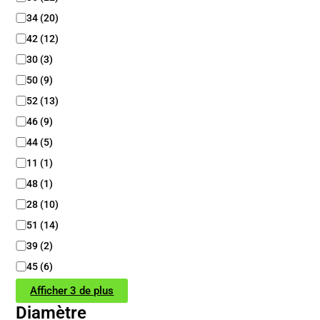
n
t
34
(
20
)
u
42
(
12
)
r
30
(
3
)
e
50
(
9
)
52
(
13
)
46
(
9
)
44
(
5
)
11
(
1
)
48
(
1
)
28
(
10
)
51
(
14
)
39
(
2
)
45
(
6
)
Afficher 3 de plus
Diamètre