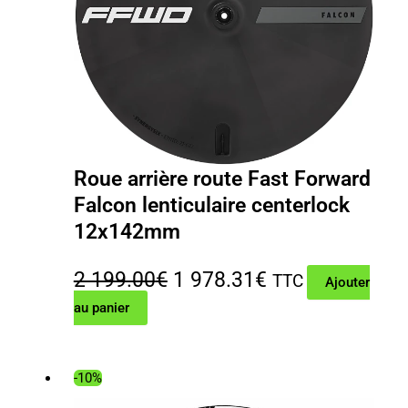
Roue arrière route Fast Forward
Falcon lenticulaire centerlock
12x142mm
Le
Le
2 199.00
€
1 978.31
€
TTC
Ajouter
au panier
prix
prix
initial
actuel
était :
est :
-10%