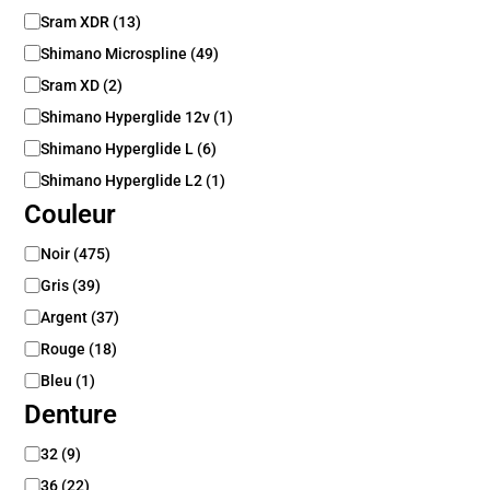
o
Sram XDR
(
13
)
r
p
Shimano Microspline
(
49
)
s
Sram XD
(
2
)
d
Shimano Hyperglide 12v
(
1
)
e
r
Shimano Hyperglide L
(
6
)
o
Shimano Hyperglide L2
(
1
)
u
e
Couleur
-
l
C
Noir
(
475
)
i
o
Gris
(
39
)
b
u
r
l
Argent
(
37
)
e
e
Rouge
(
18
)
u
Bleu
(
1
)
r
Denture
D
32
(
9
)
e
36
(
22
)