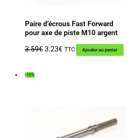
Paire d’écrous Fast Forward
pour axe de piste M10 argent
Le
Le
3.59
€
3.23
€
TTC
Ajouter au panier
prix
prix
initial
actuel
-10%
était :
est :
3.59€.
3.23€.