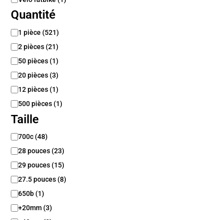
Quantité
Q
1 pièce
(
521
)
u
2 pièces
(
21
)
a
n
50 pièces
(
1
)
t
20 pièces
(
3
)
i
12 pièces
(
1
)
t
é
500 pièces
(
1
)
Taille
T
700c
(
48
)
a
28 pouces
(
23
)
i
l
29 pouces
(
15
)
l
27.5 pouces
(
8
)
e
650b
(
1
)
+20mm
(
3
)