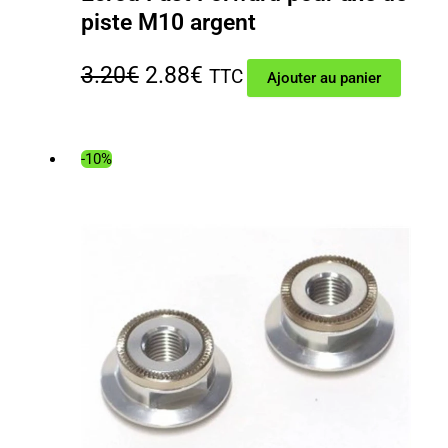
piste M10 argent
Le
Le
3.20
€
2.88
€
TTC
Ajouter au panier
prix
prix
initial
actuel
-10%
était :
est :
3.20€.
2.88€.