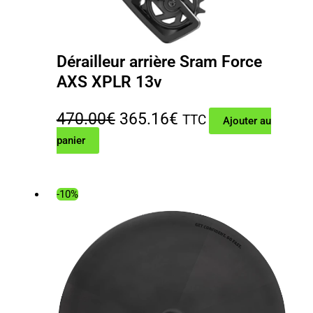
Dérailleur arrière Sram Force
AXS XPLR 13v
Le
Le
470.00
€
365.16
€
TTC
Ajouter au
panier
prix
prix
initial
actuel
était :
est :
-10%
470.00€.
365.16€.