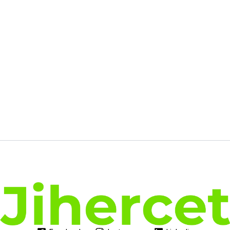
prix
prix
initial
actuel
était :
est :
93.99€.
59.33€.