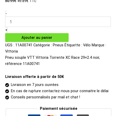
Le
Le
80.99
€
49.89
€
TTC
prix
prix
initial
actuel
quantité
-
de
était :
est :
Pneu
80.99€.
49.89€.
souple
+
VTT
Ajouter au panier
Vittoria
Torrente
UGS :
11A00741
Catégorie :
Pneus
Étiquette :
Vélo
Marque :
XC
Vittoria
Race
Pneu souple VTT Vittoria Torrente XC Race 29×2.4 noir,
29x2.4
référence 11A00741
noir
Livraison offerte à partir de 50€
Livraison en 7 jours ouvrées
En cas de rupture contactez-nous pour connaitre le délai
Conseils personnalisés par mail et chat !
Paiement sécurisée