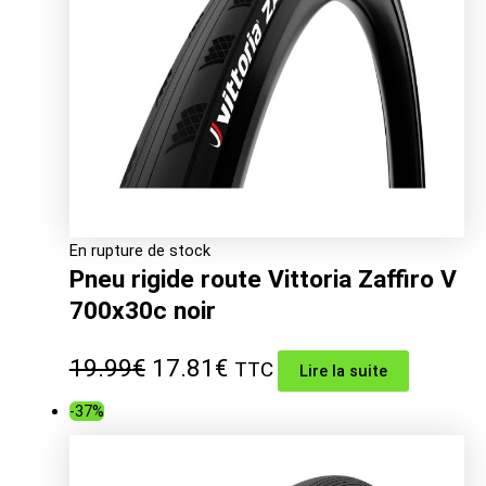
En rupture de stock
Pneu rigide route Vittoria Zaffiro V
700x30c noir
Le
Le
19.99
€
17.81
€
TTC
Lire la suite
prix
prix
-37%
initial
actuel