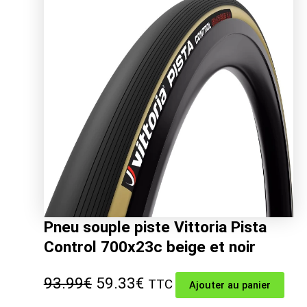
était :
est :
19.99€.
17.81€.
Pneu souple piste Vittoria Pista
Control 700x23c beige et noir
Le
Le
93.99
€
59.33
€
TTC
Ajouter au panier