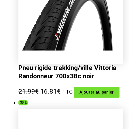
Pneu rigide trekking/ville Vittoria
Randonneur 700x38c noir
Le
Le
21.99
€
16.81
€
TTC
Ajouter au panier
prix
prix
-38%
initial
actuel
était :
est :