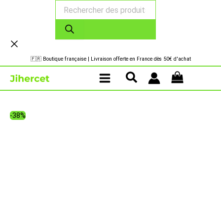
Recherche
Aller
de
au
produits
contenu
🇫🇷 Boutique française | Livraison offerte en France dès 50€ d'achat
-38%