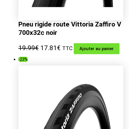
Pneu rigide route Vittoria Zaffiro V
700x32c noir
Le
Le
19.99
€
17.81
€
TTC
Ajouter au panier
prix
prix
-23%
initial
actuel
était :
est :
19.99€.
17.81€.