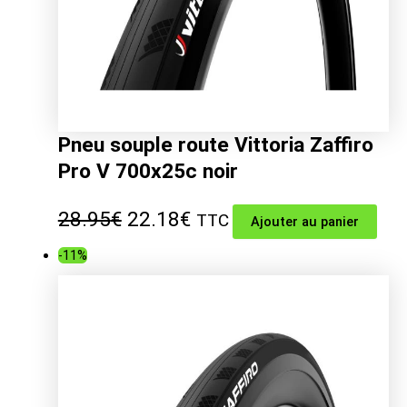
Pneu souple route Vittoria Zaffiro
Pro V 700x25c noir
Le
Le
28.95
€
22.18
€
TTC
Ajouter au panier
prix
prix
-11%
initial
actuel
était :
est :
28.95€.
22.18€.