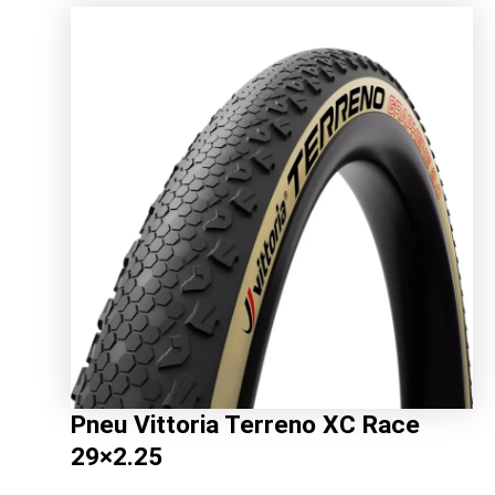
initial
actuel
était :
est :
32.99€.
20.52€.
Pneu Vittoria Terreno XC Race
29×2.25