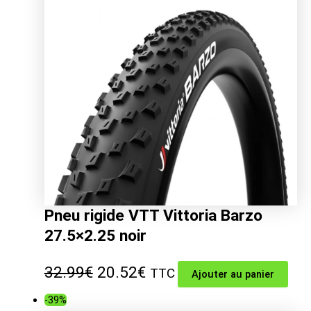
21.99€.
16.81€.
Pneu rigide VTT Vittoria Barzo
27.5×2.25 noir
Le
Le
32.99
€
20.52
€
TTC
Ajouter au panier
prix
prix
-39%