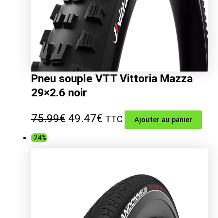
Pneu souple VTT Vittoria Mazza
29×2.6 noir
Le
Le
75.99
€
49.47
€
TTC
Ajouter au panier
prix
prix
-24%
initial
actuel
était :
est :
75.99€.
49.47€.