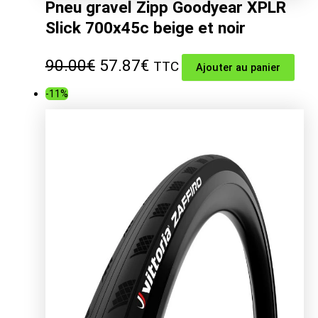
Pneu gravel Zipp Goodyear XPLR
Slick 700x45c beige et noir
Le
Le
90.00
€
57.87
€
TTC
Ajouter au panier
prix
prix
-11%
initial
actuel
était :
est :
90.00€.
57.87€.