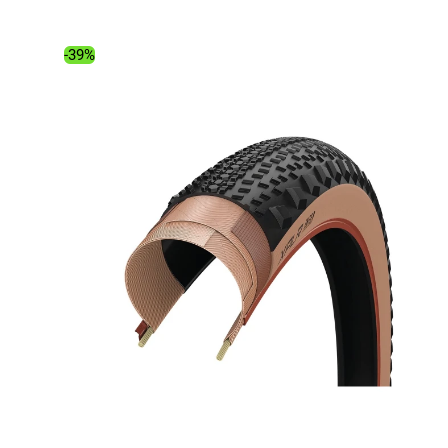
était :
est :
54.95€.
36.91€.
-39%