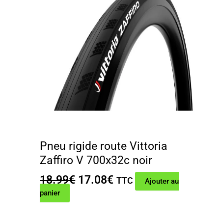
Pneu rigide route Vittoria
Zaffiro V 700x32c noir
Le
Le
18.99
€
17.08
€
TTC
Ajouter au
prix
prix
panier
initial
actuel