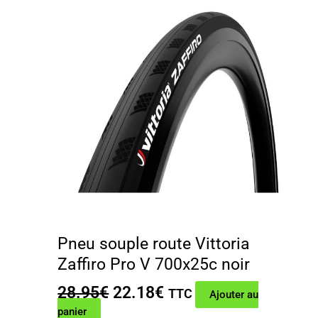
Pneu souple route Vittoria
Zaffiro Pro V 700x25c noir
Le
Le
28.95
€
22.18
€
TTC
Ajouter au
prix
prix
panier