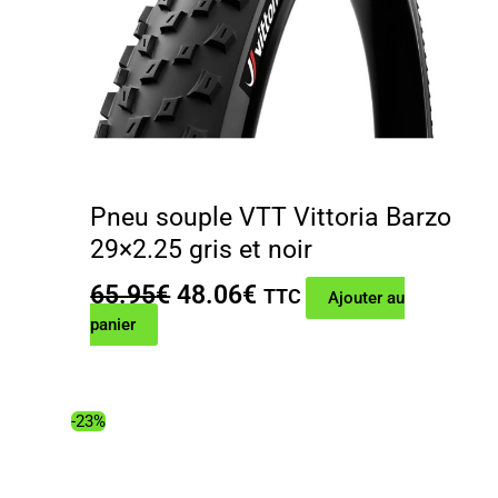
Pneu souple VTT Vittoria Barzo
29×2.25 gris et noir
Le
Le
65.95
€
48.06
€
TTC
Ajouter au
prix
prix
panier
initial
actuel
était :
est :
65.95€.
48.06€.
-23%