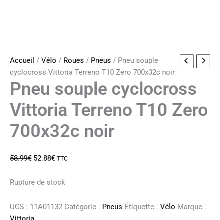
Accueil
/
Vélo
/
Roues
/
Pneus
/ Pneu souple
cyclocross Vittoria Terreno T10 Zero 700x32c noir
Pneu souple cyclocross
Vittoria Terreno T10 Zero
700x32c noir
Le
Le
58.99
€
52.88
€
TTC
prix
prix
initial
actuel
Rupture de stock
était :
est :
58.99€.
52.88€.
UGS :
11A01132
Catégorie :
Pneus
Étiquette :
Vélo
Marque :
Vittoria