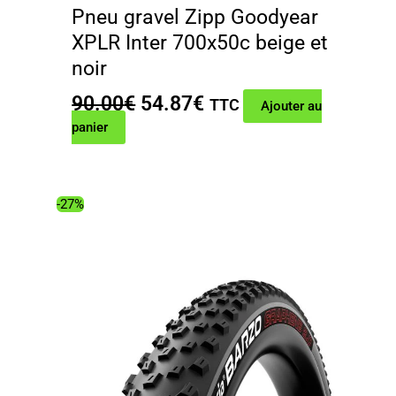
Pneu gravel Zipp Goodyear
XPLR Inter 700x50c beige et
noir
Le
Le
90.00
€
54.87
€
TTC
Ajouter au
prix
prix
panier
initial
actuel
était :
est :
90.00€.
54.87€.
-27%