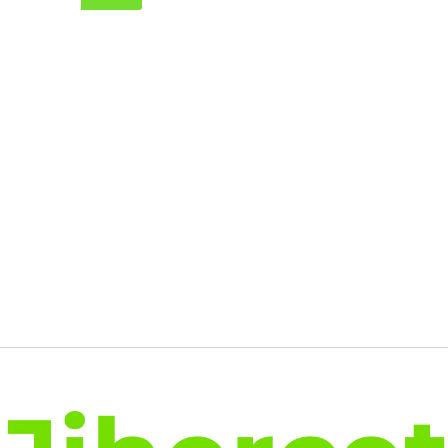
initial
actuel
était :
est :
28.95€.
22.18€.