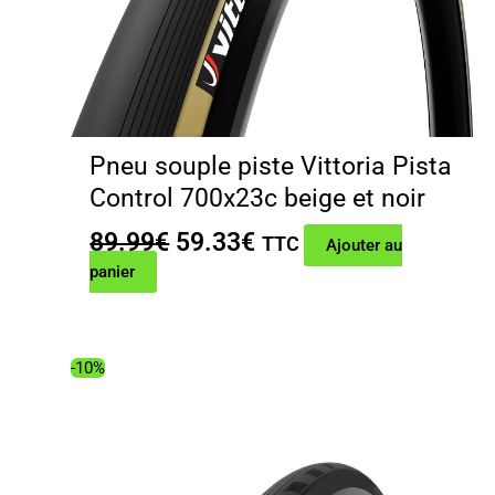
Pneu souple piste Vittoria Pista
Control 700x23c beige et noir
Le
Le
89.99
€
59.33
€
TTC
Ajouter au
prix
prix
panier
initial
actuel
était :
est :
89.99€.
59.33€.
-10%