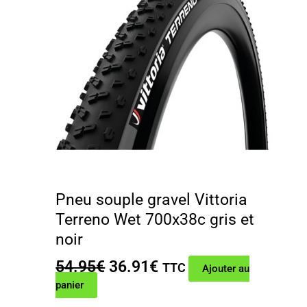
Pneu souple gravel Vittoria
Terreno Wet 700x38c gris et
noir
Le
Le
54.95
€
36.91
€
TTC
Ajouter au
prix
prix
panier
initial
actuel