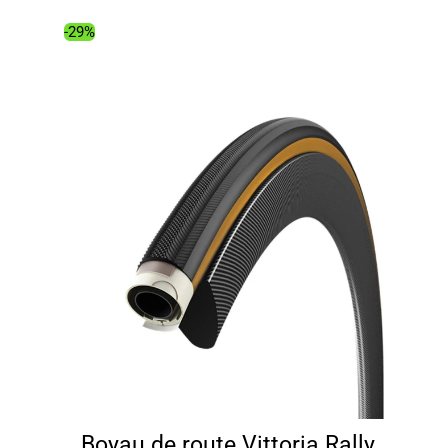
était :
est :
18.99€.
17.08€.
-29%
Boyau de route Vittoria Rally