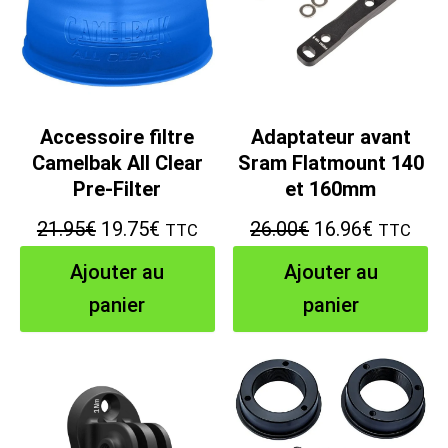
Accessoire filtre
Adaptateur avant
Camelbak All Clear
Sram Flatmount 140
Pre-Filter
et 160mm
Le
Le
Le
Le
21.95
€
19.75
€
26.00
€
16.96
€
TTC
TTC
prix
prix
prix
prix
Ajouter au
Ajouter au
initial
actuel
initial
actuel
panier
panier
était :
est :
était :
est :
21.95€.
19.75€.
26.00€.
16.96€.