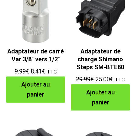
Adaptateur de carré
Adaptateur de
Var 3/8″ vers 1/2″
charge Shimano
Steps SM-BTE80
Le
Le
9.99
€
8.41
€
TTC
Le
Le
29.99
€
25.00
€
TTC
prix
prix
Ajouter au
prix
prix
initial
actuel
Ajouter au
panier
initial
actuel
était :
est :
panier
était :
est :
9.99€.
8.41€.
29.99€.
25.00€.