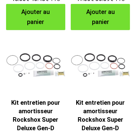
prix
prix
prix
prix
Ajouter au
Ajouter au
initial
actuel
initial
actuel
panier
panier
était :
est :
était :
est :
45.00€.
40.48€.
41.00€.
36.89€.
Kit entretien pour
Kit entretien pour
amortisseur
amortisseur
Rockshox Super
Rockshox Super
Deluxe Gen-D
Deluxe Gen-D