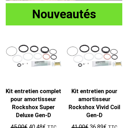
Nouveautés
Kit entretien complet
Kit entretien pour
pour amortisseur
amortisseur
Rockshox Super
Rockshox Vivid Coil
Deluxe Gen-D
Gen-D
Le
Le
Le
Le
45.00
€
40.48
€
41.00
€
36.89
€
TTC
TTC