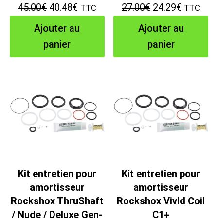
Le
Le
Le
Le
45.00
€
40.48
€
27.00
€
24.29
€
TTC
TTC
prix
prix
prix
prix
Ajouter au
Ajouter au
initial
actuel
initial
actuel
panier
panier
était :
est :
était :
est :
45.00€.
40.48€.
27.00€.
24.29€.
Kit entretien pour
Kit entretien pour
amortisseur
amortisseur
Rockshox ThruShaft
Rockshox Vivid Coil
/ Nude / Deluxe Gen-
C1+