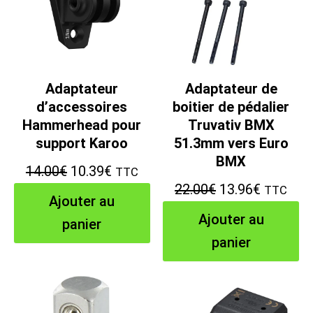
Adaptateur
Adaptateur de
d’accessoires
boitier de pédalier
Hammerhead pour
Truvativ BMX
support Karoo
51.3mm vers Euro
BMX
Le
Le
14.00
€
10.39
€
TTC
Le
Le
22.00
€
13.96
€
TTC
prix
prix
Ajouter au
prix
prix
initial
actuel
Ajouter au
panier
initial
actuel
était :
est :
panier
était :
est :
14.00€.
10.39€.
22.00€.
13.96€.