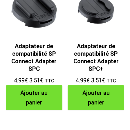
Adaptateur de
Adaptateur de
compatibilité SP
compatibilité SP
Connect Adapter
Connect Adapter
SPC
SPC+
Le
Le
Le
Le
4.99
€
3.51
€
4.99
€
3.51
€
TTC
TTC
prix
prix
prix
prix
Ajouter au
Ajouter au
initial
actuel
initial
actuel
panier
panier
était :
est :
était :
est :
4.99€.
3.51€.
4.99€.
3.51€.