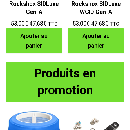
Rockshox SIDLuxe
Rockshox SIDLuxe
Gen-A
WCID Gen-A
Le
Le
Le
Le
53.00
€
47.68
€
53.00
€
47.68
€
TTC
TTC
prix
prix
prix
prix
Ajouter au
Ajouter au
initial
actuel
initial
actuel
panier
panier
était :
est :
était :
est :
53.00€.
47.68€.
53.00€.
47.68€.
Produits en
promotion