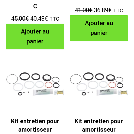
C
Le
Le
41.00
€
36.89
€
TTC
Le
Le
45.00
€
40.48
€
TTC
prix
prix
Ajouter au
prix
prix
initial
actuel
Ajouter au
panier
initial
actuel
était :
est :
panier
était :
est :
41.00€.
36.89€.
45.00€.
40.48€.
Kit entretien pour
Kit entretien pour
amortisseur
amortisseur