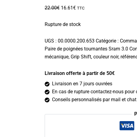
Le
Le
22.00
€
16.61
€
TTC
prix
prix
initial
actuel
Rupture de stock
était :
est :
22.00€.
16.61€.
UGS :
00.0000.200.653
Catégorie :
Comman
Paire de poignées tournantes Sram 3.0 Com
mécanique, Grip Shift, couleur noir, référ
Livraison offerte à partir de 50€
Livraison en 7 jours ouvrées
En cas de rupture contactez-nous pour c
Conseils personnalisés par mail et chat 
P