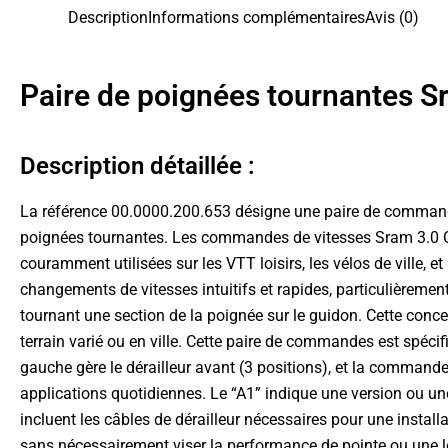
Description
Informations complémentaires
Avis (0)
Paire de poignées tournantes 
Description détaillée :
La référence 00.0000.200.653 désigne une paire de commande
poignées tournantes. Les commandes de vitesses Sram 3.0 Com
couramment utilisées sur les VTT loisirs, les vélos de ville, e
changements de vitesses intuitifs et rapides, particulièrement
tournant une section de la poignée sur le guidon. Cette conce
terrain varié ou en ville. Cette paire de commandes est spéc
gauche gère le dérailleur avant (3 positions), et la commande 
applications quotidiennes. Le “A1” indique une version ou u
incluent les câbles de dérailleur nécessaires pour une installat
sans nécessairement viser la performance de pointe ou une l