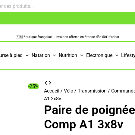
🇫🇷 Boutique française | Livraison offerte en France dès 50€ d'achat
urse à pied
Natation
Nutrition
Electronique
Lifest
-25%
Accueil
/
Vélo
/
Transmission
/
Commandes
A1 3x8v
Paire de poignée
Comp A1 3x8v