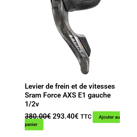
Levier de frein et de vitesses
Sram Force AXS E1 gauche
1/2v
Le
Le
380.00
€
293.40
€
TTC
Ajouter au
prix
prix
panier
initial
actuel