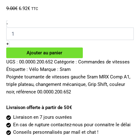
Le
Le
9.00
€
6.92
€
TTC
prix
prix
initial
actuel
quantité
-
de
était :
est :
Poignée
9.00€.
6.92€.
tournante
+
de
Ajouter au panier
vitesses
gauche
UGS :
00.0000.200.652
Catégorie :
Commandes de vitesses
Sram
Étiquette :
Vélo
Marque :
Sram
MRX
Poignée tournante de vitesses gauche Sram MRX Comp A1,
Comp
triple plateau, changement mécanique, Grip Shift, couleur
A1
noir, référence 00.0000.200.652
3v
Livraison offerte à partir de 50€
Livraison en 7 jours ouvrées
En cas de rupture contactez-nous pour connaitre le délai
Conseils personnalisés par mail et chat !