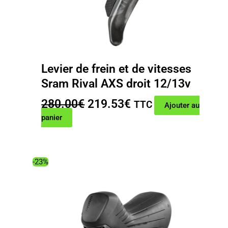
Levier de frein et de vitesses
Sram Rival AXS droit 12/13v
Le
Le
280.00
€
219.53
€
TTC
Ajouter au
prix
prix
panier
initial
actuel
était :
est :
280.00€.
219.53€.
-23%