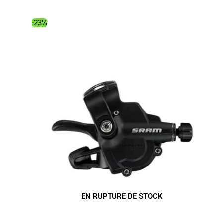
était :
est :
380.00€.
293.40€.
-23%
EN RUPTURE DE STOCK