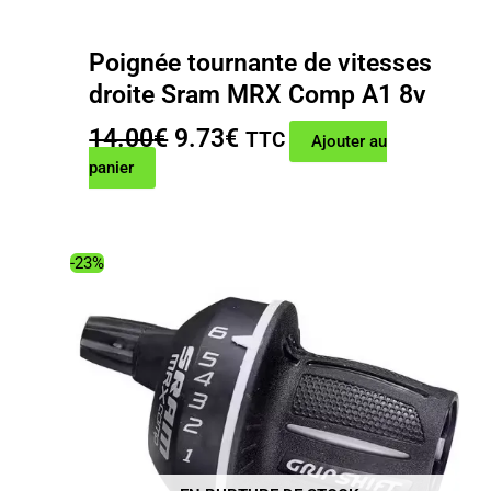
Poignée tournante de vitesses
droite Sram MRX Comp A1 8v
Le
Le
14.00
€
9.73
€
TTC
Ajouter au
prix
prix
panier
initial
actuel
était :
est :
14.00€.
9.73€.
-23%