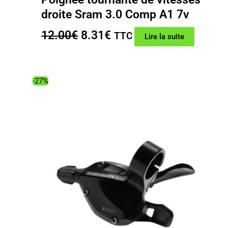
droite Sram 3.0 Comp A1 7v
Le
Le
12.00
€
8.31
€
TTC
Lire la suite
prix
prix
initial
actuel
était :
est :
-27%
12.00€.
8.31€.