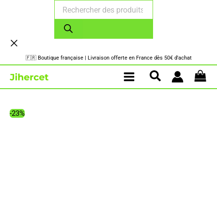
Recherche
Aller
de
au
produits
contenu
🇫🇷 Boutique française | Livraison offerte en France dès 50€ d'achat
-23%