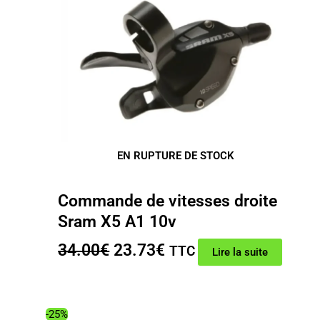
EN RUPTURE DE STOCK
Commande de vitesses droite
Sram X5 A1 10v
Le
Le
34.00
€
23.73
€
TTC
Lire la suite
prix
prix
initial
actuel
était :
est :
-25%