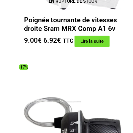
EN RUPTURE DE STOCK
Poignée tournante de vitesses
droite Sram MRX Comp A1 6v
Le
Le
9.00
€
6.92
€
TTC
Lire la suite
prix
prix
initial
actuel
était :
est :
-17%
9.00€.
6.92€.