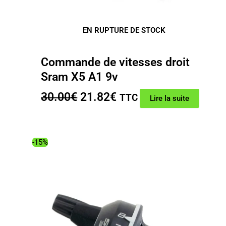
EN RUPTURE DE STOCK
Commande de vitesses droit
Sram X5 A1 9v
Le
Le
30.00
€
21.82
€
TTC
Lire la suite
prix
prix
initial
actuel
était :
est :
-15%
30.00€.
21.82€.