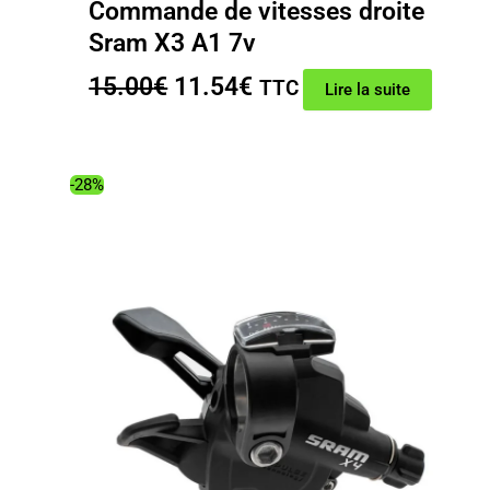
Commande de vitesses droite
Sram X3 A1 7v
Le
Le
15.00
€
11.54
€
TTC
Lire la suite
prix
prix
initial
actuel
était :
est :
-28%
15.00€.
11.54€.