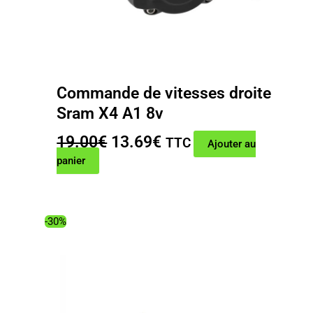
Commande de vitesses droite
Sram X4 A1 8v
Le
Le
19.00
€
13.69
€
TTC
Ajouter au
prix
prix
panier
initial
actuel
était :
est :
19.00€.
13.69€.
-30%