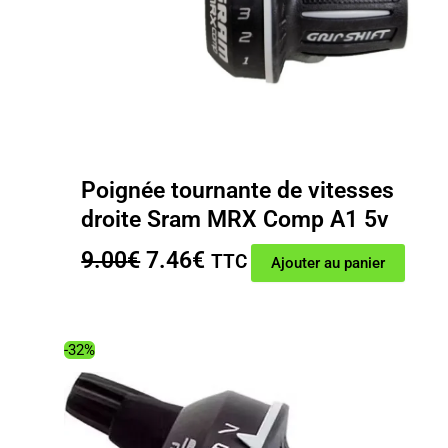
Poignée tournante de vitesses
droite Sram MRX Comp A1 5v
Le
Le
9.00
€
7.46
€
TTC
Ajouter au panier
prix
prix
initial
actuel
était :
est :
-32%
9.00€.
7.46€.