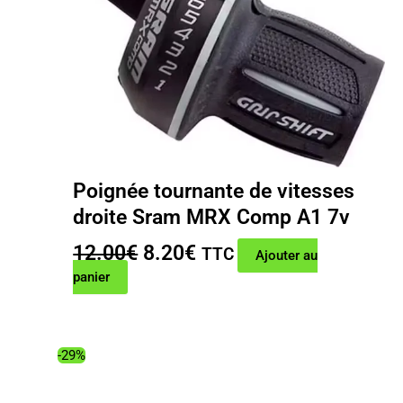
Poignée tournante de vitesses
droite Sram MRX Comp A1 7v
Le
Le
12.00
€
8.20
€
TTC
Ajouter au
prix
prix
panier
initial
actuel
était :
est :
12.00€.
8.20€.
-29%