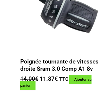
Poignée tournante de vitesses
droite Sram 3.0 Comp A1 8v
Le
Le
14.00
€
11.87
€
TTC
Ajouter au
prix
prix
panier
initial
actuel
était :
est :
14.00€.
11.87€.