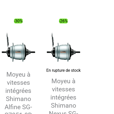
22.00€.
14.83€.
€.
-30%
-26%
En rupture de stock
Moyeu à
Moyeu à
vitesses
vitesses
intégrées
intégrées
Shimano
Shimano
Alfine SG-
Nexus SG-