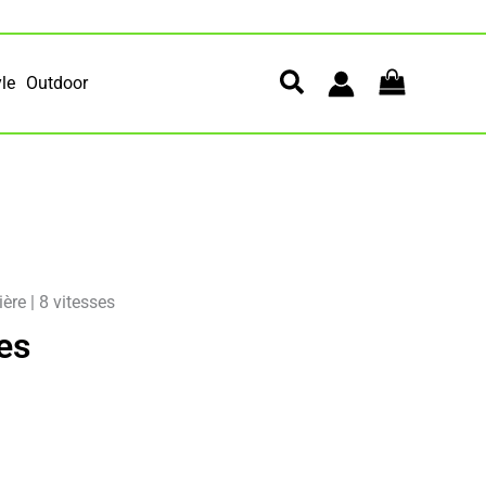
yle
Outdoor
ière
|
8 vitesses
es