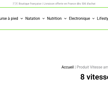
🇫🇷 Boutique française | Livraison offerte en France dès 50€ d'achat
urse à pied
Natation
Nutrition
Electronique
Lifest
Accueil
|
Produit Vitesse arr
8 vitess