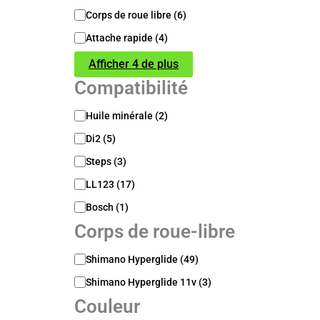
r
i
Corps de roue libre
(
6
)
e
Attache rapide
(
4
)
Afficher 4 de plus
Compatibilité
C
Huile minérale
(
2
)
o
Di2
(
5
)
m
p
Steps
(
3
)
a
t
LL123
(
17
)
i
Bosch
(
1
)
b
Corps de roue-libre
i
l
i
C
Shimano Hyperglide
(
49
)
t
o
Shimano Hyperglide 11v
(
3
)
é
r
p
Couleur
s