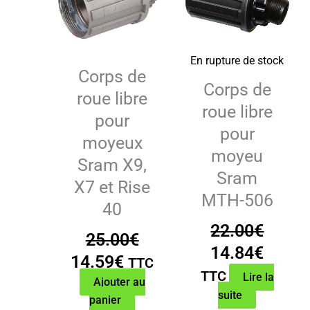
En rupture de stock
Corps de
Corps de
roue libre
roue libre
pour
pour
moyeux
moyeu
Sram X9,
Sram
X7 et Rise
MTH-506
40
22.00
€
25.00
€
Le
Le
14.84
€
Le
Le
14.59
€
TTC
prix
prix
TTC
Lire la
prix
prix
Ajouter au
initial
actue
suite
panier
initial
actuel