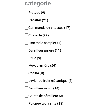
catégorie
C
Plateau
(
9
)
a
Pédalier
(
21
)
t
é
Commande de vitesses
(
17
)
g
o
Cassette
(
22
)
r
Ensemble complet
(
1
)
i
e
Dérailleur arrière
(
11
)
/
Roue
(
9
)
S
o
Moyeu arrière
(
26
)
u
s
Chaine
(
8
)
c
Levier de frein mécanique
(
8
)
a
t
Dérailleur avant
(
10
)
é
Galets de dérailleur
(
3
)
g
o
Poignée tournante
(
13
)