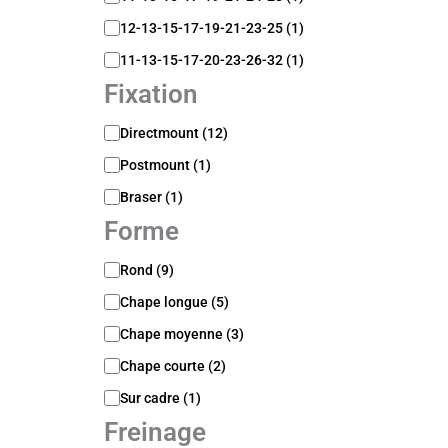
12-13-15-17-19-21-23-25
(
1
)
11-13-15-17-20-23-26-32
(
1
)
Fixation
F
Directmount
(
12
)
i
Postmount
(
1
)
x
a
Braser
(
1
)
t
Forme
i
o
F
n
Rond
(
9
)
o
Chape longue
(
5
)
r
m
Chape moyenne
(
3
)
e
Chape courte
(
2
)
Sur cadre
(
1
)
Freinage