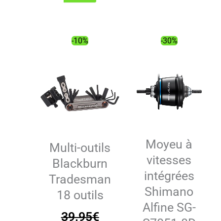
était :
est :
était :
est :
22.00€.
14.84
25.00€.
14.59€.
-10%
-30%
Moyeu à
Multi-outils
vitesses
Blackburn
intégrées
Tradesman
Shimano
18 outils
Alfine SG-
39.95
€