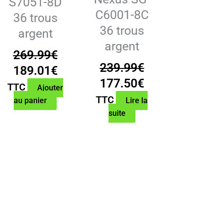
S7051-8D
C6001-8C
36 trous
36 trous
argent
argent
269.99
€
239.99
€
Le
Le
189.01
€
Le
Le
177.50
€
prix
prix
TTC
Ajouter
prix
prix
TTC
l
initial
actuel
au panier
Lire la
initial
actuel
suite
était :
est :
était :
est :
00€.
269.99€.
189.01€.
239.99€.
177.50€.