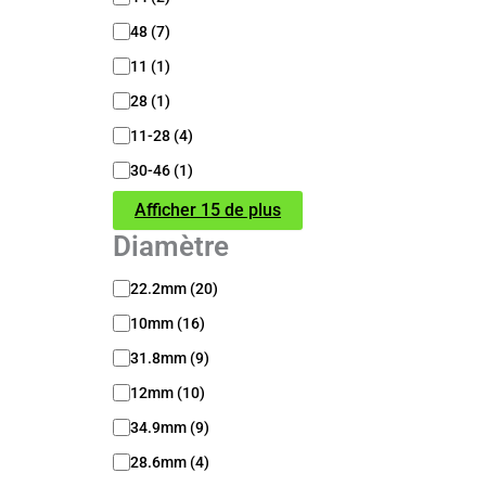
48
(
7
)
11
(
1
)
28
(
1
)
11-28
(
4
)
30-46
(
1
)
Afficher 15 de plus
Diamètre
D
22.2mm
(
20
)
i
10mm
(
16
)
a
m
31.8mm
(
9
)
è
t
12mm
(
10
)
r
34.9mm
(
9
)
e
28.6mm
(
4
)