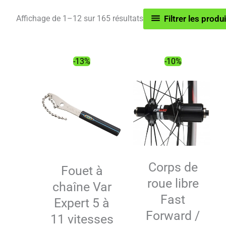
Trié
Affichage de 1–12 sur 165 résultats
Filtrer les produ
par
popularité
-13%
-10%
Corps de
Fouet à
roue libre
chaîne Var
Fast
Expert 5 à
Forward /
11 vitesses