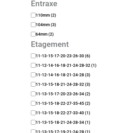
Entraxe
E
110mm
(
2
)
n
104mm
(
3
)
t
r
64mm
(
2
)
a
Etagement
x
e
E
11-13-15-17-20-23-26-30
(
6
)
t
11-12-14-16-18-21-24-28-32
(
1
)
a
g
11-12-14-16-18-21-24-28
(
3
)
e
m
11-13-15-18-21-24-28-32
(
3
)
e
11-13-15-17-20-23-26-34
(
2
)
n
t
11-13-15-18-22-27-35-45
(
2
)
11-13-15-18-22-27-33-40
(
1
)
11-13-15-18-21-24-28-34
(
1
)
11-13-15-17-19-21-24-28
(
1
)