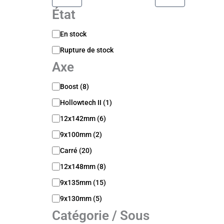
État
D
En stock
i
Rupture de stock
s
p
Axe
o
n
A
Boost
(
8
)
i
x
b
Hollowtech II
(
1
)
e
i
12x142mm
(
6
)
l
i
9x100mm
(
2
)
t
Carré
(
20
)
é
12x148mm
(
8
)
9x135mm
(
15
)
9x130mm
(
5
)
Catégorie / Sous