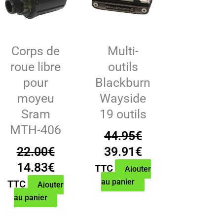
Corps de
Multi-
roue libre
outils
pour
Blackburn
moyeu
Wayside
Sram
19 outils
MTH-406
44.95
€
Le
Le
22.00
€
39.91
€
Le
Le
prix
prix
14.83
€
TTC
Ajouter
prix
prix
initial
actuel
au panier
TTC
Ajouter
initial
actuel
était :
est :
au panier
l
était :
est :
44.95€.
39.91€.