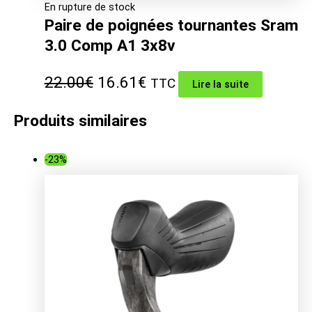
En rupture de stock
Paire de poignées tournantes Sram
3.0 Comp A1 3x8v
Le
Le
22.00
€
16.61
€
TTC
Lire la suite
prix
prix
Produits similaires
initial
actuel
était :
est :
-23%
22.00€.
16.61€.