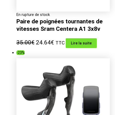
En rupture de stock
Paire de poignées tournantes de
vitesses Sram Centera A1 3x8v
Le
Le
35.00
€
24.64
€
TTC
Lire la suite
prix
prix
-23%
initial
actuel
était :
est :
35.00€.
24.64€.