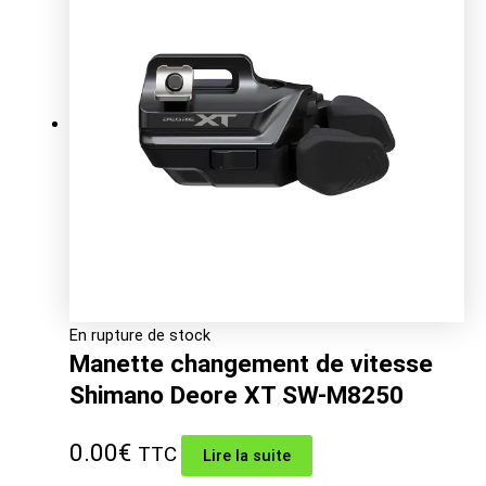
était :
est :
9.00€.
7.46€.
En rupture de stock
Manette changement de vitesse
Shimano Deore XT SW-M8250
0.00
€
TTC
Lire la suite