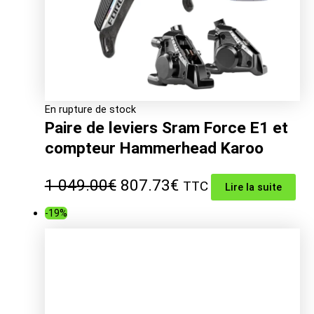
En rupture de stock
Paire de leviers Sram Force E1 et
compteur Hammerhead Karoo
Le
Le
1 049.00
€
807.73
€
TTC
Lire la suite
prix
prix
-19%
initial
actuel
était :
est :
1
807.73€.