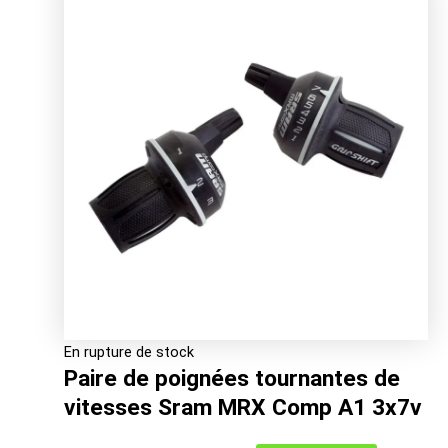
était :
est :
27.00€.
21.76€.
En rupture de stock
Paire de poignées tournantes de
vitesses Sram MRX Comp A1 3x7v