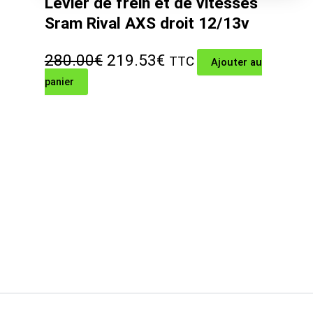
Levier de frein et de vitesses
Sram Rival AXS droit 12/13v
Le
Le
280.00
€
219.53
€
TTC
Ajouter au
panier
prix
prix
initial
actuel
était :
est :
280.00€.
219.53€.