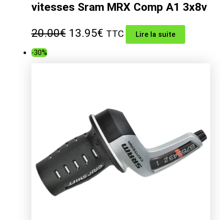
vitesses Sram MRX Comp A1 3x8v
Le
Le
20.00
€
13.95
€
TTC
Lire la suite
prix
prix
-30%
initial
actuel
était :
est :
20.00€.
13.95€.