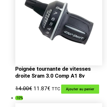
Poignée tournante de vitesses
droite Sram 3.0 Comp A1 8v
Le
Le
14.00
€
11.87
€
TTC
Ajouter au panier
prix
prix
-10%
initial
actuel