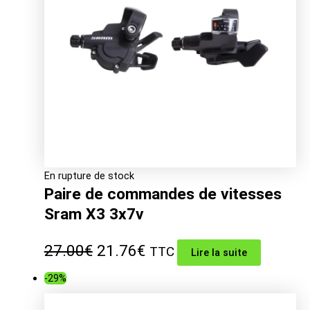
049.00€.
En rupture de stock
Paire de commandes de vitesses
Sram X3 3x7v
Le
Le
27.00
€
21.76
€
TTC
Lire la suite
prix
prix
-29%
initial
actuel