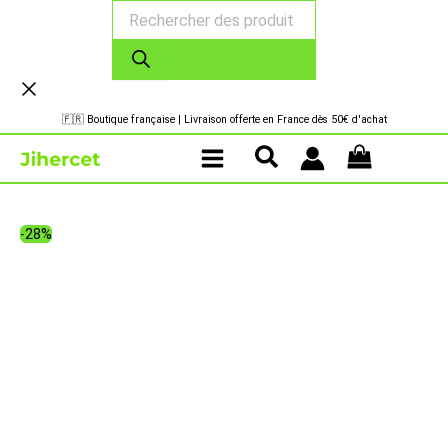
Recherche
Aller
de
au
produits
contenu
🇫🇷 Boutique française | Livraison offerte en France dès 50€ d'achat
-28%