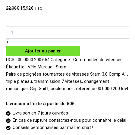
Le
Le
22.00
€
15.92
€
TTC
prix
prix
initial
actuel
quantité
-
de
était :
est :
Paire
22.00€.
15.92€.
de
+
poignées
Ajouter au panier
tournantes
de
UGS :
00.0000.200.654
Catégorie :
Commandes de vitesses
vitesses
Étiquette :
Vélo
Marque :
Sram
Sram
Paire de poignées tournantes de vitesses Sram 3.0 Comp A1,
3.0
triple plateau, transmission 7 vitesses, changement
Comp
mécanique, Grip Shift, couleur noir, référence 00.0000.200.654
A1
3x7v
Livraison offerte à partir de 50€
Livraison en 7 jours ouvrées
En cas de rupture contactez-nous pour connaitre le délai
Conseils personnalisés par mail et chat !