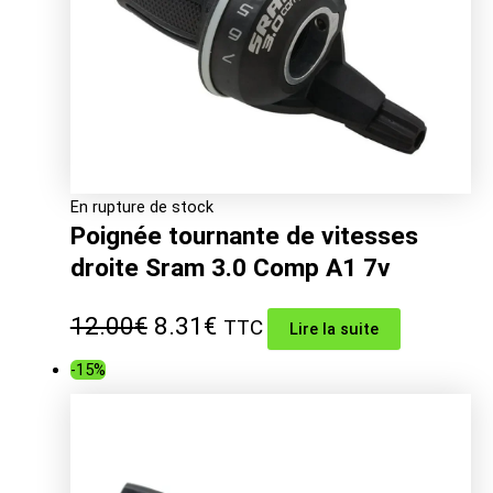
En rupture de stock
Poignée tournante de vitesses
droite Sram 3.0 Comp A1 7v
Le
Le
12.00
€
8.31
€
TTC
Lire la suite
prix
prix
-15%
initial
actuel
était :
est :
12.00€.
8.31€.