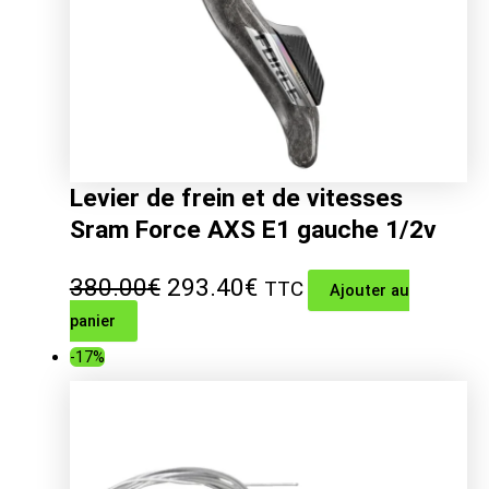
Levier de frein et de vitesses
Sram Force AXS E1 gauche 1/2v
Le
Le
380.00
€
293.40
€
TTC
Ajouter au
panier
prix
prix
-17%
initial
actuel
était :
est :
380.00€.
293.40€.