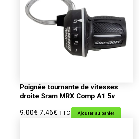
Poignée tournante de vitesses
droite Sram MRX Comp A1 5v
Le
Le
9.00
€
7.46
€
TTC
Ajouter au panier
prix
prix
initial
actuel