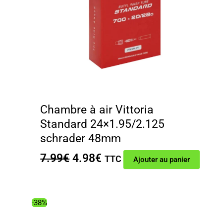
Chambre à air Vittoria
Standard 24×1.95/2.125
schrader 48mm
Le
Le
7.99
€
4.98
€
TTC
Ajouter au panier
prix
prix
initial
actuel
était :
est :
-38%
7.99€.
4.98€.