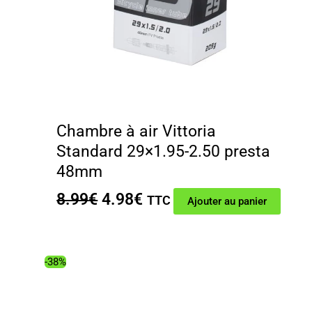
Chambre à air Vittoria
Standard 29×1.95-2.50 presta
48mm
Le
Le
8.99
€
4.98
€
TTC
Ajouter au panier
prix
prix
initial
actuel
était :
est :
-38%
8.99€.
4.98€.