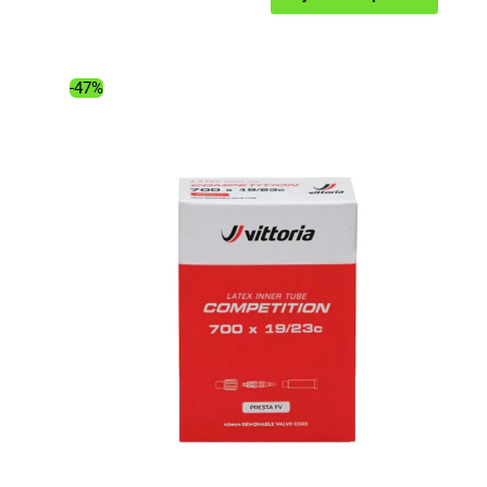
prix
prix
initial
actuel
était :
est :
-47%
7.99€.
4.98€.