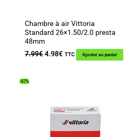
Chambre à air Vittoria
Standard 26×1.50/2.0 presta
48mm
Le
Le
7.99
€
4.98
€
TTC
Ajouter au panier
prix
prix
initial
actuel
était :
est :
-47%
7.99€.
4.98€.