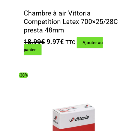
Chambre à air Vittoria
Competition Latex 700×25/28C
presta 48mm
Le
Le
18.99
€
9.97
€
TTC
Ajouter au
prix
prix
panier
initial
actuel
était :
est :
18.99€.
9.97€.
-38%