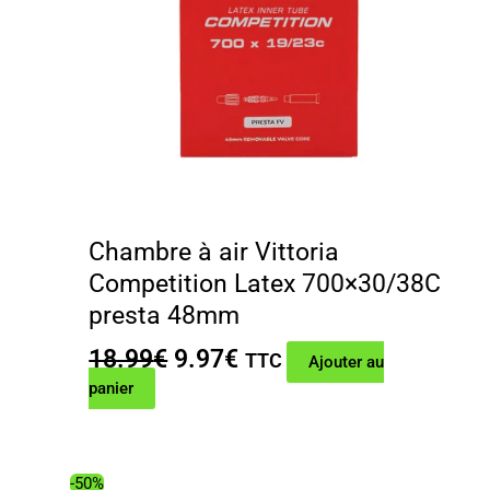
Chambre à air Vittoria
Competition Latex 700×30/38C
presta 48mm
Le
Le
18.99
€
9.97
€
TTC
Ajouter au
prix
prix
panier
initial
actuel
était :
est :
18.99€.
9.97€.
-50%