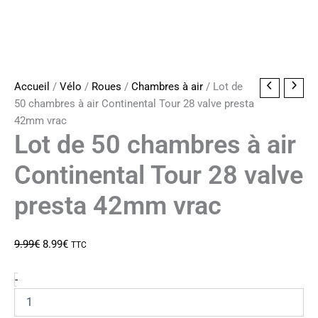
Accueil
/
Vélo
/
Roues
/
Chambres à air
/ Lot de
50 chambres à air Continental Tour 28 valve presta
42mm vrac
Lot de 50 chambres à air
Continental Tour 28 valve
presta 42mm vrac
Le
Le
9.99
€
8.99
€
TTC
prix
prix
initial
actuel
quantité
-
de
était :
est :
Lot
9.99€.
8.99€.