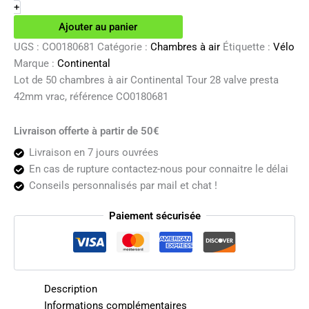
de
+
50
Ajouter au panier
chambres
à
UGS :
CO0180681
Catégorie :
Chambres à air
Étiquette :
Vélo
air
Marque :
Continental
Continental
Lot de 50 chambres à air Continental Tour 28 valve presta
Tour
42mm vrac, référence CO0180681
28
valve
presta
Livraison offerte à partir de 50€
42mm
Livraison en 7 jours ouvrées
vrac
En cas de rupture contactez-nous pour connaitre le délai
Conseils personnalisés par mail et chat !
Paiement sécurisée
Description
Informations complémentaires