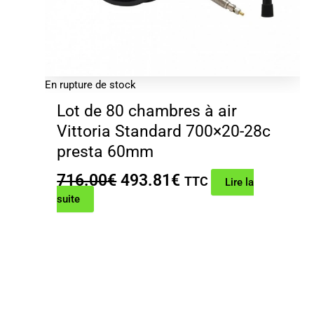
En rupture de stock
Lot de 80 chambres à air
Vittoria Standard 700×20-28c
presta 60mm
Le
Le
716.00
€
493.81
€
TTC
Lire la
prix
prix
suite
initial
actuel
était :
est :
716.00€.
493.81€.