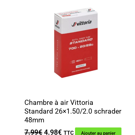
Chambre à air Vittoria
Standard 26×1.50/2.0 schrader
48mm
Le
Le
7.99
€
4.98
€
TTC
Ajouter au panier