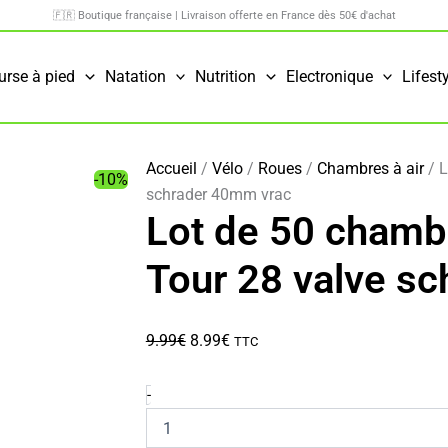
🇫🇷 Boutique française | Livraison offerte en France dès 50€ d'achat
urse à pied
Natation
Nutrition
Electronique
Lifest
Accueil
/
Vélo
/
Roues
/
Chambres à air
/ L
-10%
schrader 40mm vrac
Lot de 50 chambr
Tour 28 valve s
Le
Le
9.99
€
8.99
€
TTC
prix
prix
initial
actuel
quantité
-
de
était :
est :
Lot
9.99€.
8.99€.