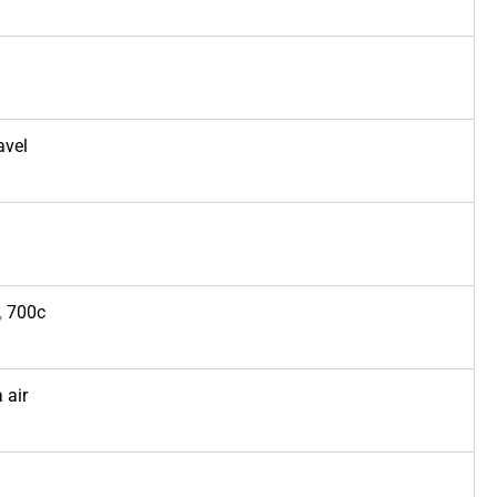
avel
,
700c
 air