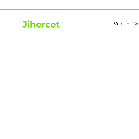
Aller
au
contenu
Vélo
Co