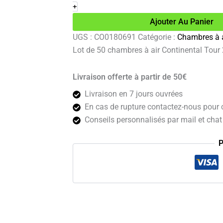
de
+
50
Ajouter Au Panier
chambres
à
UGS :
CO0180691
Catégorie :
Chambres à a
air
Lot de 50 chambres à air Continental Tou
Continental
Tour
28
Livraison offerte à partir de 50€
valve
schrader
Livraison en 7 jours ouvrées
40mm
En cas de rupture contactez-nous pour c
vrac
Conseils personnalisés par mail et chat 
P