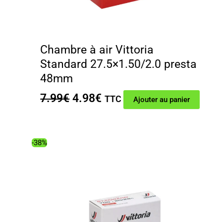
Chambre à air Vittoria
Standard 27.5×1.50/2.0 presta
48mm
Le
Le
7.99
€
4.98
€
TTC
Ajouter au panier
prix
prix
initial
actuel
était :
est :
-38%
7.99€.
4.98€.