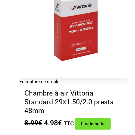
En rupture de stock
Chambre à air Vittoria
Standard 29×1.50/2.0 presta
48mm
Le
Le
8.99
€
4.98
€
TTC
Lire la suite
prix
prix