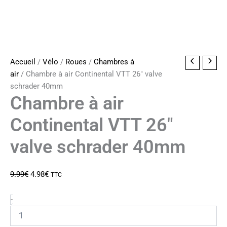
Accueil
/
Vélo
/
Roues
/
Chambres à
air
/ Chambre à air Continental VTT 26″ valve
schrader 40mm
Chambre à air
Continental VTT 26″
valve schrader 40mm
Le
Le
9.99
€
4.98
€
TTC
prix
prix
initial
actuel
quantité
-
de
était :
est :
Chambre
9.99€.
4.98€.