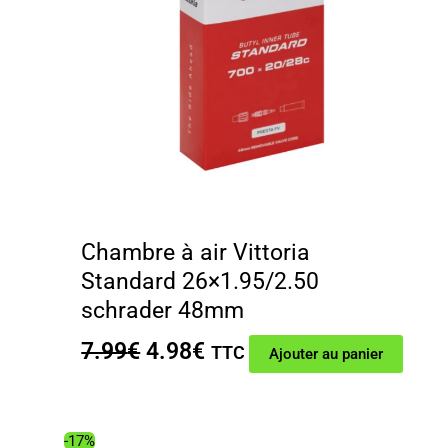
Chambre à air Vittoria
Standard 26×1.95/2.50
schrader 48mm
Le
Le
7.99
€
4.98
€
TTC
Ajouter au panier
prix
prix
initial
actuel
était :
est :
-17%