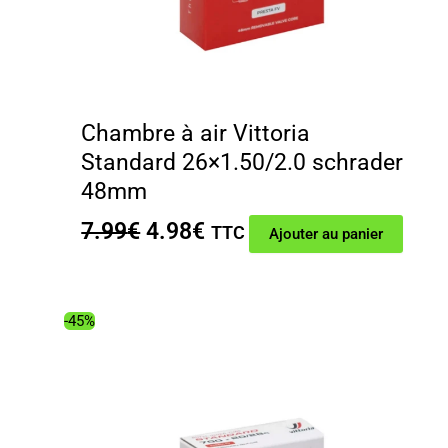
Chambre à air Vittoria
Standard 26×1.50/2.0 schrader
48mm
Le
Le
7.99
€
4.98
€
TTC
Ajouter au panier
prix
prix
initial
actuel
était :
est :
-45%
7.99€.
4.98€.