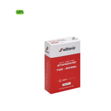
initial
actuel
était :
est :
-58%
8.99€.
4.98€.