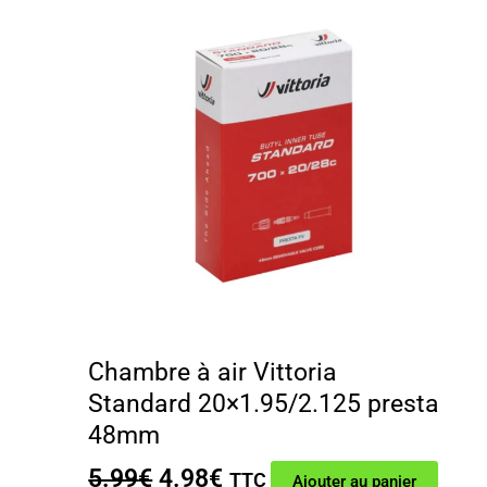
Chambre à air Vittoria
Standard 20×1.95/2.125 presta
48mm
Le
Le
5.99
€
4.98
€
TTC
Ajouter au panier