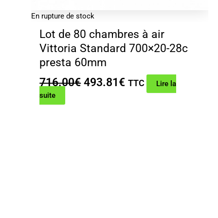
En rupture de stock
Lot de 80 chambres à air
Vittoria Standard 700×20-28c
presta 60mm
Le
Le
716.00
€
493.81
€
TTC
Lire la
prix
prix
suite
initial
actuel
était :
est :
716.00€.
493.81€.