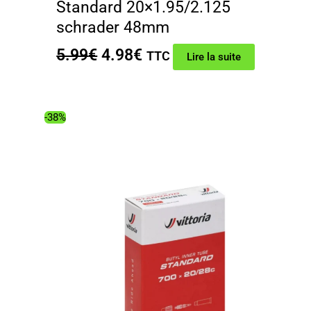
Standard 20×1.95/2.125
schrader 48mm
Le
Le
5.99
€
4.98
€
TTC
Lire la suite
prix
prix
initial
actuel
était :
est :
-38%
5.99€.
4.98€.