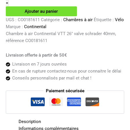
à
+
air
Ajouter au panier
Continental
VTT
UGS :
CO0181611
Catégorie :
Chambres à air
Étiquette :
Vélo
26"
Marque :
Continental
valve
Chambre à air Continental VTT 26″ valve schrader 40mm,
schrader
référence CO0181611
40mm
Livraison offerte à partir de 50€
Livraison en 7 jours ouvrées
En cas de rupture contactez-nous pour connaitre le délai
Conseils personnalisés par mail et chat !
Paiement sécurisée
Description
Informations complémentaires