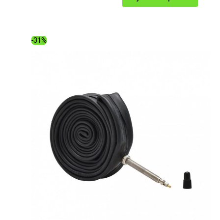
prix
prix
initial
actuel
était :
est :
-31%
5.99€.
4.98€.