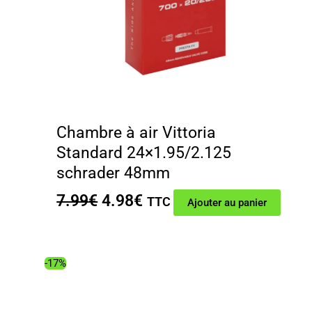
Chambre à air Vittoria
Standard 24×1.95/2.125
schrader 48mm
Le
Le
7.99
€
4.98
€
TTC
Ajouter au panier
prix
prix
initial
actuel
était :
est :
-17%
7.99€.
4.98€.