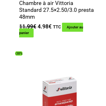
Chambre à air Vittoria
Standard 27.5×2.50/3.0 presta
48mm
Le
Le
11.99
€
4.98
€
TTC
Ajouter au
prix
prix
panier
initial
actuel
était :
est :
11.99€.
4.98€.
-38%