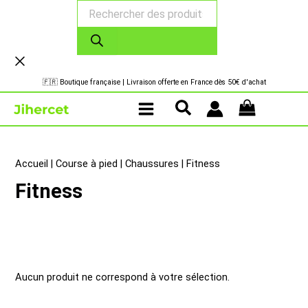
Recherche
Aller
de
au
produits
contenu
🇫🇷 Boutique française | Livraison offerte en France dès 50€ d'achat
Accueil
|
Course à pied
|
Chaussures
|
Fitness
Fitness
Aucun produit ne correspond à votre sélection.