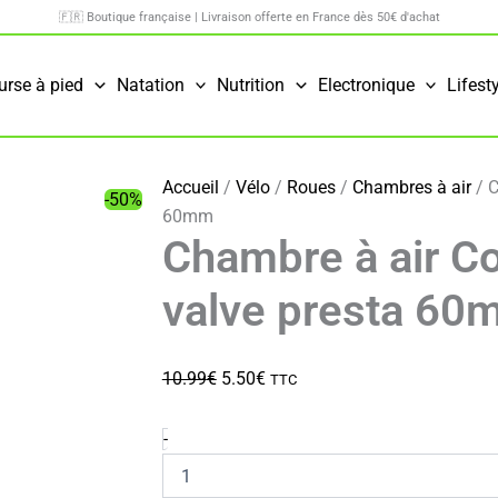
🇫🇷 Boutique française | Livraison offerte en France dès 50€ d'achat
urse à pied
Natation
Nutrition
Electronique
Lifest
Accueil
/
Vélo
/
Roues
/
Chambres à air
/ C
-50%
60mm
Chambre à air Co
valve presta 6
Le
Le
10.99
€
5.50
€
TTC
prix
prix
initial
actuel
quantité
-
de
était :
est :
Chambre
10.99€.
5.50€.