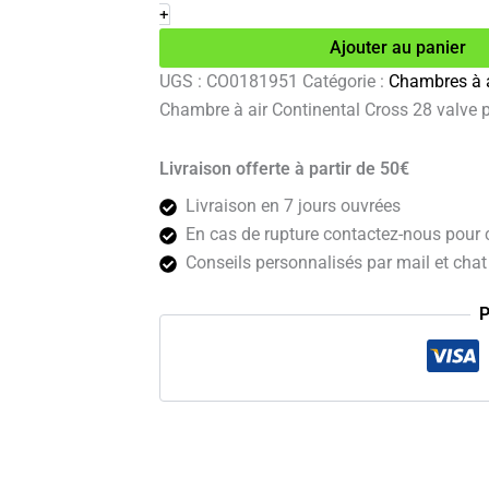
à
+
air
Ajouter au panier
Continental
Cross
UGS :
CO0181951
Catégorie :
Chambres à a
28
Chambre à air Continental Cross 28 valve
valve
presta
60mm
Livraison offerte à partir de 50€
Livraison en 7 jours ouvrées
En cas de rupture contactez-nous pour c
Conseils personnalisés par mail et chat 
P