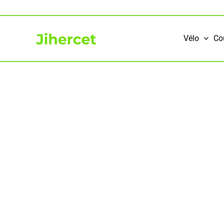
Aller
au
contenu
Vélo
Co