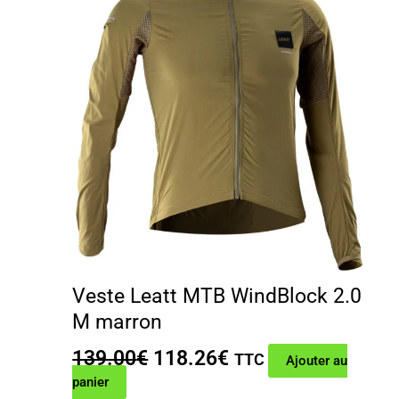
Veste Leatt MTB WindBlock 2.0
M marron
Le
Le
139.00
€
118.26
€
TTC
Ajouter au
prix
prix
panier