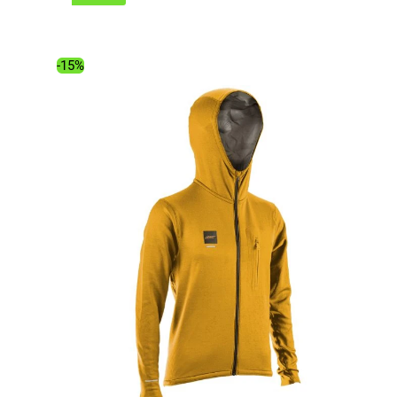
initial
actuel
était :
est :
129.00€.
109.35€.
-15%