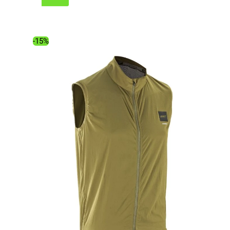
initial
actuel
était :
est :
129.00€.
109.35€.
-15%