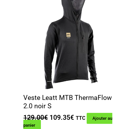
Veste Leatt MTB ThermaFlow
2.0 noir S
Le
Le
129.00
€
109.35
€
TTC
Ajouter au
prix
prix
panier