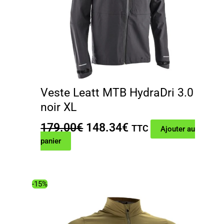
Veste Leatt MTB HydraDri 3.0
noir XL
Le
Le
179.00
€
148.34
€
TTC
Ajouter au
prix
prix
panier
initial
actuel
était :
est :
179.00€.
148.34€.
-15%