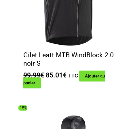
Gilet Leatt MTB WindBlock 2.0
noir S
Le
Le
99.99
€
85.01
€
TTC
Ajouter au
prix
prix
panier
initial
actuel
était :
est :
99.99€.
85.01€.
-15%