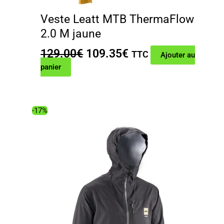
Veste Leatt MTB ThermaFlow
2.0 M jaune
Le
Le
129.00
€
109.35
€
TTC
Ajouter au
prix
prix
panier
initial
actuel
était :
est :
129.00€.
109.35€.
-17%