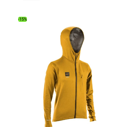
initial
actuel
était :
est :
139.00€.
118.26€.
-15%