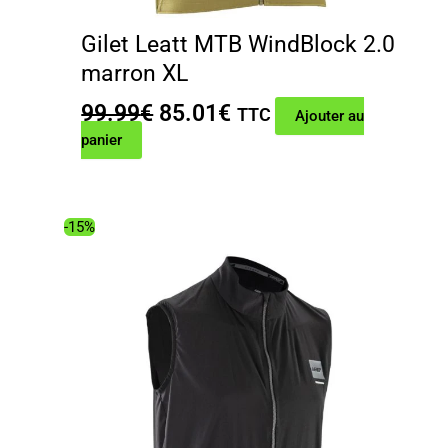
Gilet Leatt MTB WindBlock 2.0
marron XL
Le
Le
99.99
€
85.01
€
TTC
Ajouter au
prix
prix
panier
initial
actuel
était :
est :
99.99€.
85.01€.
-15%