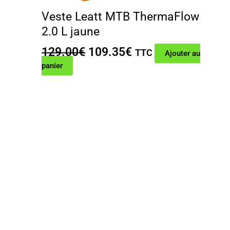
Veste Leatt MTB ThermaFlow
2.0 L jaune
Le
Le
129.00
€
109.35
€
TTC
Ajouter au
prix
prix
panier
initial
actuel
était :
est :
129.00€.
109.35€.