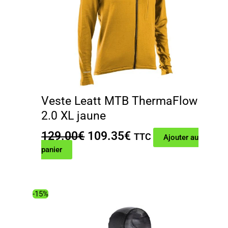
Veste Leatt MTB ThermaFlow
2.0 XL jaune
Le
Le
129.00
€
109.35
€
TTC
Ajouter au
prix
prix
panier
initial
actuel
était :
est :
129.00€.
109.35€.
-15%