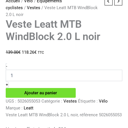
Accueil
/
Vélo
/
Equipements
cyclistes
/
Vestes
/ Veste Leatt MTB WindBlock
2.0 L noir
Veste Leatt MTB
WindBlock 2.0 L noir
Le
Le
139.00
€
118.26
€
TTC
prix
prix
initial
actuel
quantité
-
de
était :
est :
Veste
139.00€.
118.26€.
Leatt
+
MTB
Ajouter au panier
WindBlock
2.0
UGS :
5026055053
Catégorie :
Vestes
Étiquette :
Vélo
L
Marque :
Leatt
noir
Veste Leatt MTB WindBlock 2.0 L noir, référence 5026055053