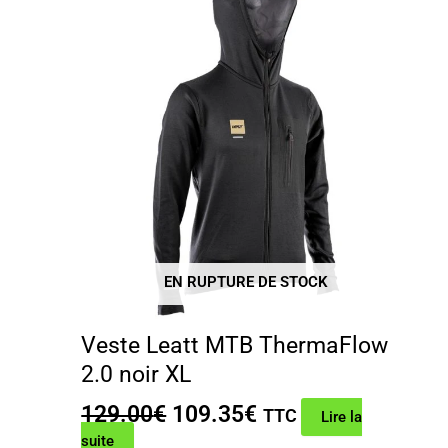
EN RUPTURE DE STOCK
Veste Leatt MTB ThermaFlow
2.0 noir XL
Le
Le
129.00
€
109.35
€
TTC
Lire la
prix
prix
suite