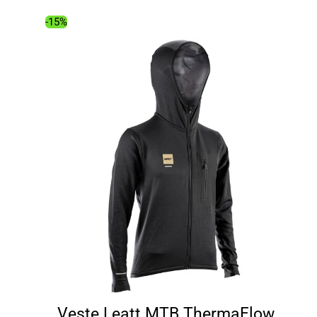
était :
est :
129.00€.
103.81€.
-15%
Veste Leatt MTB ThermaFlow