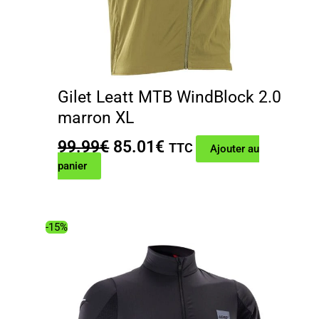
Gilet Leatt MTB WindBlock 2.0
marron XL
Le
Le
99.99
€
85.01
€
TTC
Ajouter au
prix
prix
panier
initial
actuel
était :
est :
99.99€.
85.01€.
-15%