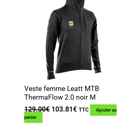
Veste femme Leatt MTB
ThermaFlow 2.0 noir M
Le
Le
129.00
€
103.81
€
TTC
Ajouter au
prix
prix
panier
initial
actuel