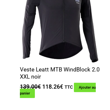
Veste Leatt MTB WindBlock 2.0
XXL noir
Le
Le
139.00
€
118.26
€
TTC
Ajouter au
prix
prix
panier
initial
actuel
était :
est :