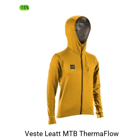
129.00€.
109.35€.
-15%
Veste Leatt MTB ThermaFlow