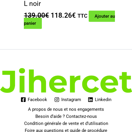
L noir
Le
Le
139.00
€
118.26
€
TTC
Ajouter au
prix
prix
panier
initial
actuel
était :
est :
139.00€.
118.26€.
Facebook
Instagram
Linkedin
A propos de nous et nos engagements
Besoin d’aide ? Contactez-nous
Condition générale de vente et d’utilisation
Foire aux questions et guide de procédure