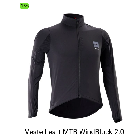
139.00€.
118.26€.
-15%
Veste Leatt MTB WindBlock 2.0