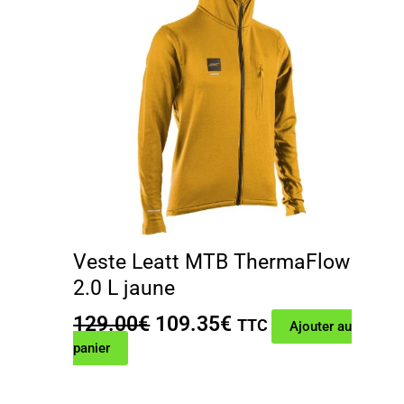
Veste Leatt MTB ThermaFlow
2.0 L jaune
Le
Le
129.00
€
109.35
€
TTC
Ajouter au
prix
prix
panier
initial
actuel
était :
est :