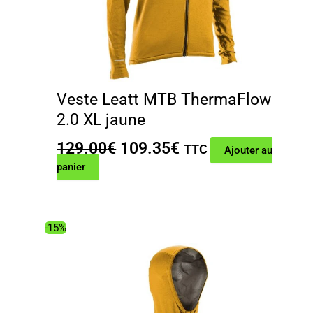
Veste Leatt MTB ThermaFlow
2.0 XL jaune
Le
Le
129.00
€
109.35
€
TTC
Ajouter au
prix
prix
panier
initial
actuel
était :
est :
129.00€.
109.35€.
-15%