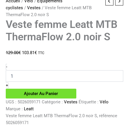
Accueil
/
Vélo
/
Equipements
cyclistes
/
Vestes
/ Veste femme Leatt MTB
ThermaFlow 2.0 noir S
Veste femme Leatt MTB
ThermaFlow 2.0 noir S
Le
Le
129.00
€
103.81
€
TTC
prix
prix
initial
actuel
quantité
-
de
était :
est :
Veste
129.00€.
103.81€.
femme
+
Leatt
Ajouter Au Panier
MTB
ThermaFlow
UGS :
5026059171
Catégorie :
Vestes
Étiquette :
Vélo
2.0
Marque :
Leatt
noir
Veste femme Leatt MTB ThermaFlow 2.0 noir S, référence
S
5026059171