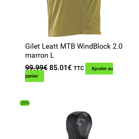
Gilet Leatt MTB WindBlock 2.0
marron L
Le
Le
99.99
€
85.01
€
TTC
Ajouter au
prix
prix
panier
initial
actuel
était :
est :
99.99€.
85.01€.
-20%