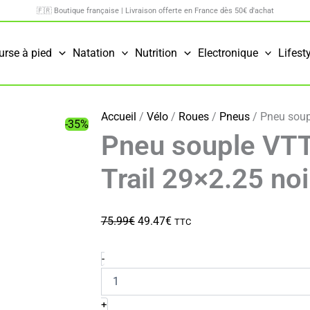
🇫🇷 Boutique française | Livraison offerte en France dès 50€ d'achat
urse à pied
Natation
Nutrition
Electronique
Lifest
Accueil
/
Vélo
/
Roues
/
Pneus
/ Pneu soupl
-35%
Pneu souple VTT 
Trail 29×2.25 noi
Le
Le
75.99
€
49.47
€
TTC
prix
prix
initial
actuel
quantité
-
de
était :
est :
Pneu
75.99€.
49.47€.
souple
+