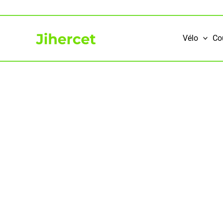
Aller
au
contenu
Vélo
Co