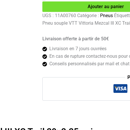
VTT
Ajouter au panier
Vittoria
Mezcal
UGS :
11A00760
Catégorie :
Pneus
Étiquett
III
Pneu souple VTT Vittoria Mezcal III XC Tra
XC
Trail
29x2.25
Livraison offerte à partir de 50€
noir
Livraison en 7 jours ouvrées
En cas de rupture contactez-nous pour c
Conseils personnalisés par mail et chat 
P