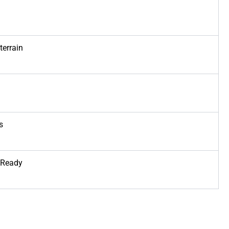
terrain
s
 Ready