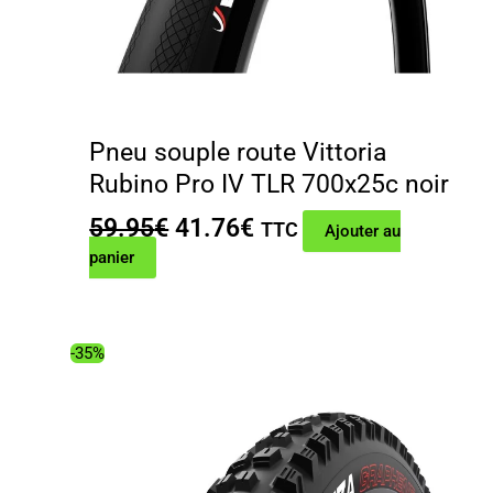
Pneu souple route Vittoria
Rubino Pro IV TLR 700x25c noir
Le
Le
59.95
€
41.76
€
TTC
Ajouter au
prix
prix
panier
initial
actuel
était :
est :
59.95€.
41.76€.
-35%