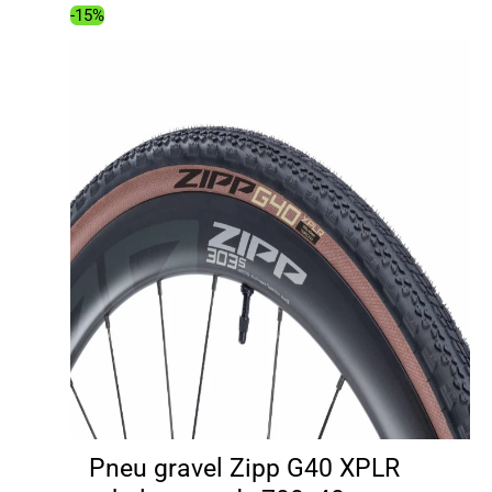
38.99€.
26.97€.
-15%
Pneu gravel Zipp G40 XPLR