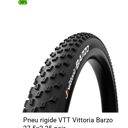
75.99€.
49.47€.
-38%
Pneu rigide VTT Vittoria Barzo