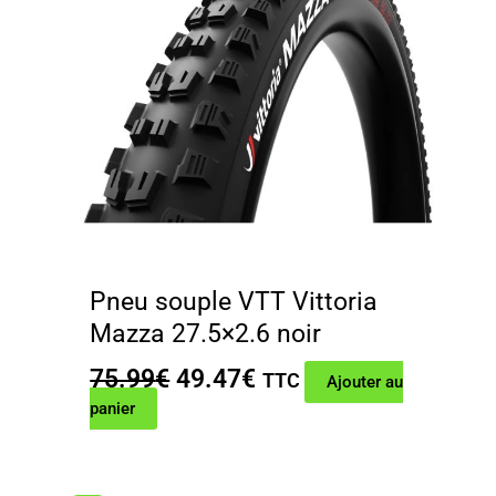
Pneu souple VTT Vittoria
Mazza 27.5×2.6 noir
Le
Le
75.99
€
49.47
€
TTC
Ajouter au
prix
prix
panier
initial
actuel
était :
est :