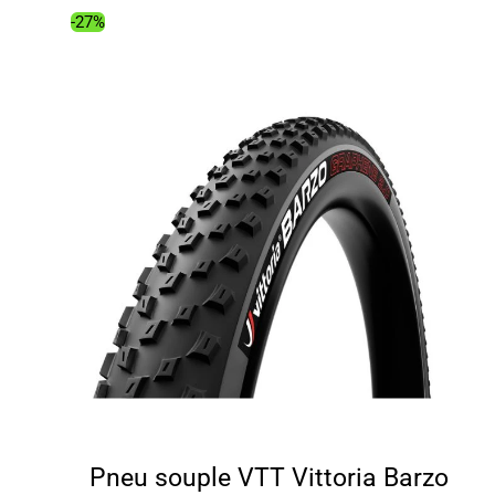
75.99€.
49.47€.
-27%
Pneu souple VTT Vittoria Barzo