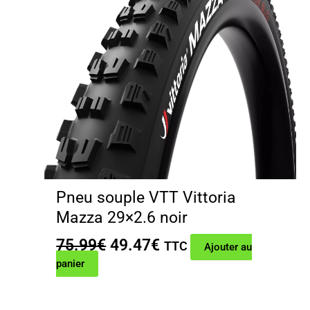
Pneu souple VTT Vittoria
Mazza 29×2.6 noir
Le
Le
75.99
€
49.47
€
TTC
Ajouter au
prix
prix
panier
initial
actuel
était :
est :