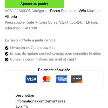
route
Ajouter au panier
Vittoria
Corsa
UGS :
11A00398
Catégorie :
Pneus
Étiquette :
Vélo
Marque :
N.EXT
Vittoria
700x24c
Pneu souple route Vittoria Corsa N.EXT 700x24c TLR noir,
TLR
référence 11A00398
noir
Livraison offerte à partir de 50€
Livraison en 7 jours ouvrées
En cas de rupture contactez-nous pour connaitre le délai
Conseils personnalisés par mail et chat !
Paiement sécurisée
Description
Informations complémentaires
Avis (0)