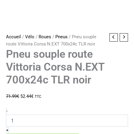
Accueil
/
Vélo
/
Roues
/
Pneus
/ Pneu souple
route Vittoria Corsa N.EXT 700x24c TLR noir
Pneu souple route
Vittoria Corsa N.EXT
700x24c TLR noir
Le
Le
71.99
€
52.44
€
TTC
prix
prix
initial
actuel
quantité
-
de
était :
est :
Pneu
71.99€.
52.44€.
souple
+