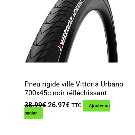
Pneu rigide ville Vittoria Urbano
700x45c noir réfléchissant
Le
Le
38.99
€
26.97
€
TTC
Ajouter au
prix
prix
panier
initial
actuel
était :
est :