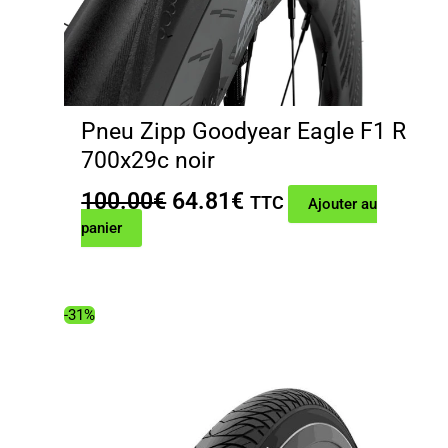
Pneu Zipp Goodyear Eagle F1 R
700x29c noir
Le
Le
100.00
€
64.81
€
TTC
Ajouter au
prix
prix
panier
initial
actuel
était :
est :
100.00€.
64.81€.
-31%