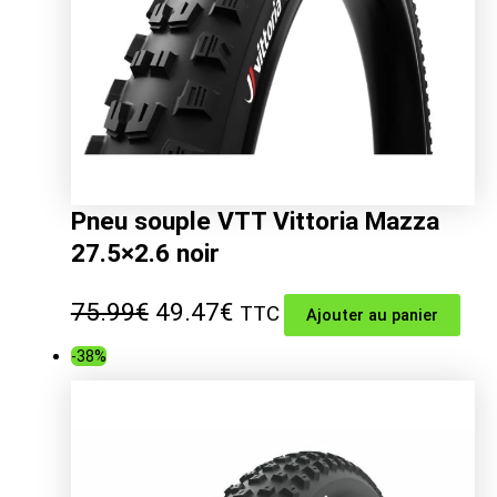
Pneu souple VTT Vittoria Mazza
27.5×2.6 noir
Le
Le
75.99
€
49.47
€
TTC
Ajouter au panier
prix
prix
-38%
initial
actuel
était :
est :
75.99€.
49.47€.