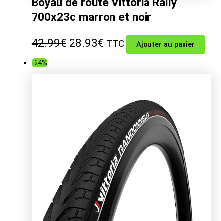
Boyau de route Vittoria Rally
700x23c marron et noir
Le
Le
42.99
€
28.93
€
TTC
Ajouter au panier
prix
prix
-24%
initial
actuel
était :
est :
42.99€.
28.93€.