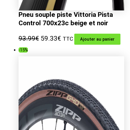
Pneu souple piste Vittoria Pista
Control 700x23c beige et noir
Le
Le
93.99
€
59.33
€
TTC
Ajouter au panier
prix
prix
-15%
initial
actuel
était :
est :
93.99€.
59.33€.