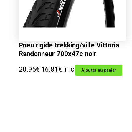
Pneu rigide trekking/ville Vittoria
Randonneur 700x47c noir
Le
Le
20.95
€
16.81
€
TTC
Ajouter au panier
prix
prix
initial
actuel
était :
est :
20.95€.
16.81€.