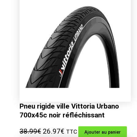
était :
est :
32.99€.
20.52€.
Pneu rigide ville Vittoria Urbano
700x45c noir réfléchissant
Le
Le
38.99
€
26.97
€
TTC
Ajouter au panier