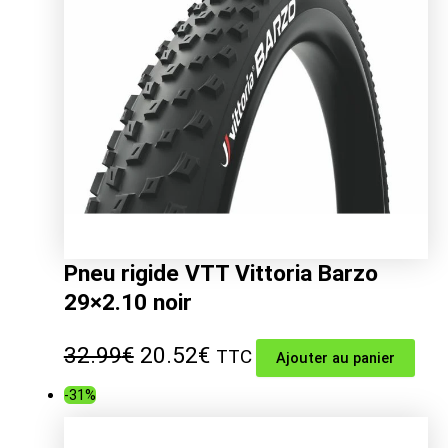
Pneu rigide VTT Vittoria Barzo
29×2.10 noir
Le
Le
32.99
€
20.52
€
TTC
Ajouter au panier
prix
prix
-31%
initial
actuel