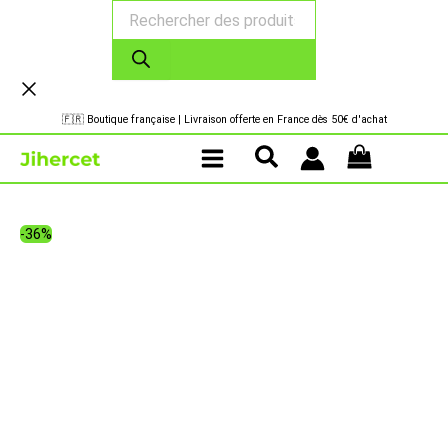
Recherche
Aller
de
au
produits
contenu
🇫🇷 Boutique française | Livraison offerte en France dès 50€ d'achat
-36%