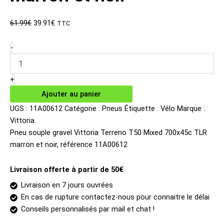
Le
Le
61.99
€
39.91
€
TTC
prix
prix
initial
actuel
quantité
-
de
était :
est :
Pneu
61.99€.
39.91€.
souple
+
gravel
Ajouter au panier
Vittoria
Terreno
UGS :
11A00612
Catégorie :
Pneus
Étiquette :
Vélo
Marque :
T50
Vittoria
Mixed
Pneu souple gravel Vittoria Terreno T50 Mixed 700x45c TLR
700x45c
marron et noir, référence 11A00612
TLR
marron
et
Livraison offerte à partir de 50€
noir
Livraison en 7 jours ouvrées
En cas de rupture contactez-nous pour connaitre le délai
Conseils personnalisés par mail et chat !