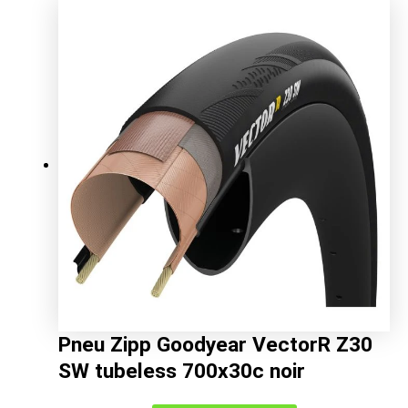
prix
prix
initial
actuel
était :
est :
38.99€.
26.97€.
Pneu Zipp Goodyear VectorR Z30
SW tubeless 700x30c noir