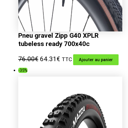
Pneu gravel Zipp G40 XPLR
tubeless ready 700x40c
Le
Le
76.00
€
64.31
€
TTC
Ajouter au panier
prix
prix
-35%
initial
actuel
était :
est :
76.00€.
64.31€.