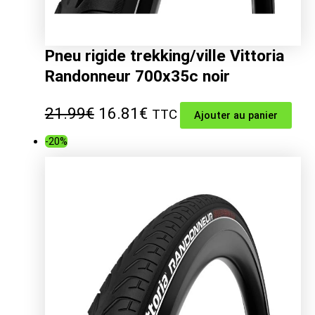
Pneu rigide trekking/ville Vittoria
Randonneur 700x35c noir
Le
Le
21.99
€
16.81
€
TTC
Ajouter au panier
prix
prix
-20%
initial
actuel
était :
est :
21.99€.
16.81€.