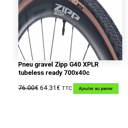
Pneu gravel Zipp G40 XPLR
tubeless ready 700x40c
Le
Le
76.00
€
64.31
€
TTC
Ajouter au panier
prix
prix
initial
actuel
était :
est :