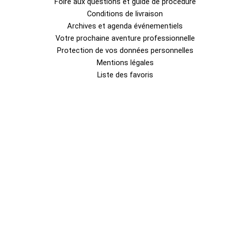
Foire aux questions et guide de procédure
Conditions de livraison
Archives et agenda événementiels
Votre prochaine aventure professionnelle
Protection de vos données personnelles
Mentions légales
Liste des favoris
0
Fermer le panier
Votre panier est vide
0
Découvrez notre boutique pour voir ce qui est disponible