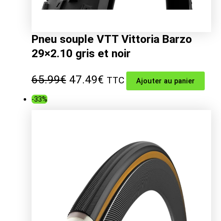
Pneu souple VTT Vittoria Barzo
29×2.10 gris et noir
Le
Le
65.99
€
47.49
€
TTC
Ajouter au panier
prix
prix
-33%
initial
actuel
était :
est :
65.99€.
47.49€.