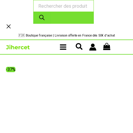
Recherche
Aller
de
au
produits
contenu
🇫🇷 Boutique française | Livraison offerte en France dès 50€ d'achat
-37%