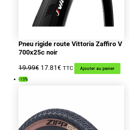
Pneu rigide route Vittoria Zaffiro V
700x25c noir
Le
Le
19.99
€
17.81
€
TTC
Ajouter au panier
prix
prix
-15%
initial
actuel
était :
est :
19.99€.
17.81€.