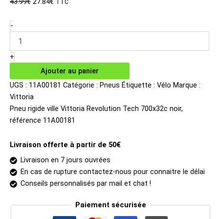
Le
Le
43.99
€
27.84
€
TTC
prix
prix
initial
actuel
quantité
-
de
était :
est :
Pneu
43.99€.
27.84€.
rigide
+
ville
Ajouter au panier
Vittoria
Revolution
UGS :
11A00181
Catégorie :
Pneus
Étiquette :
Vélo
Marque :
Tech
Vittoria
700x32c
Pneu rigide ville Vittoria Revolution Tech 700x32c noir,
noir
référence 11A00181
Livraison offerte à partir de 50€
Livraison en 7 jours ouvrées
En cas de rupture contactez-nous pour connaitre le délai
Conseils personnalisés par mail et chat !
Paiement sécurisée