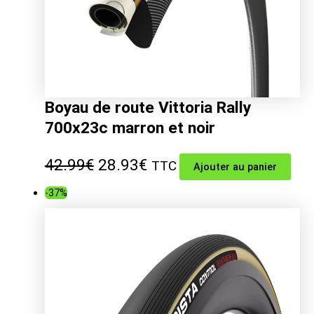
Boyau de route Vittoria Rally
700x23c marron et noir
Le
Le
42.99
€
28.93
€
TTC
Ajouter au panier
prix
prix
-37%
initial
actuel
était :
est :
42.99€.
28.93€.