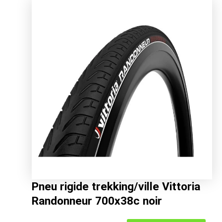
initial
actuel
était :
est :
32.99€.
20.52€.
Pneu rigide trekking/ville Vittoria
Randonneur 700x38c noir