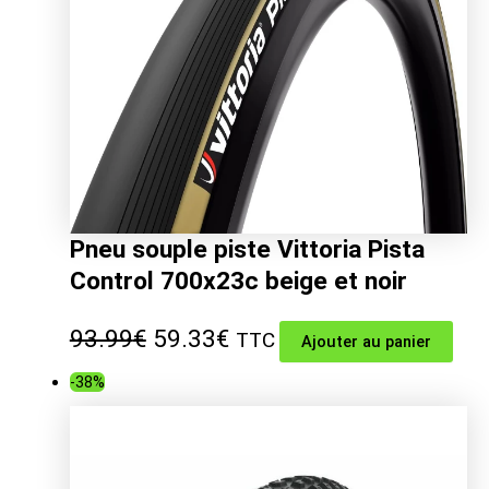
Pneu souple piste Vittoria Pista
Control 700x23c beige et noir
Le
Le
93.99
€
59.33
€
TTC
Ajouter au panier
prix
prix
-38%
initial
actuel
était :
est :