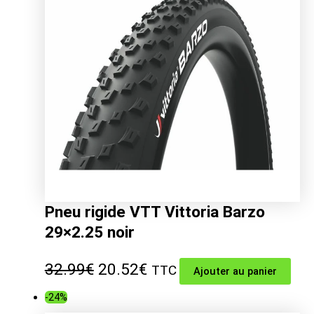
93.99€.
59.33€.
Pneu rigide VTT Vittoria Barzo
29×2.25 noir
Le
Le
32.99
€
20.52
€
TTC
Ajouter au panier
prix
prix
-24%