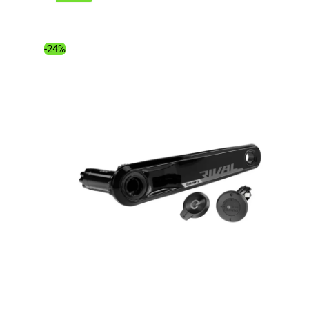
initial
actuel
était :
est :
274.00€.
211.35€.
-24%