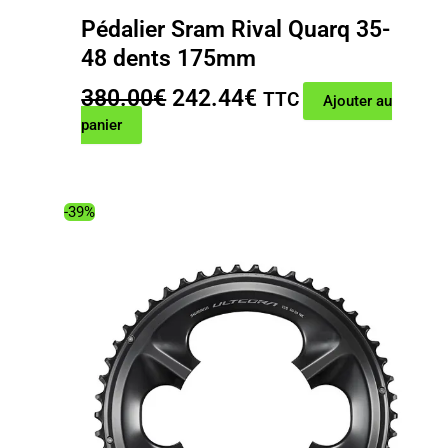
Pédalier Sram Rival Quarq 35-
48 dents 175mm
Le
Le
380.00
€
242.44
€
TTC
Ajouter au
prix
prix
panier
initial
actuel
était :
est :
380.00€.
242.44€.
-39%