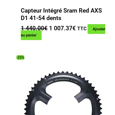
Capteur Intégré Sram Red AXS
D1 41-54 dents
Le
Le
1 440.00
€
1 007.37
€
TTC
Ajouter
prix
prix
au panier
initial
actuel
était :
est :
1
1
-25%
440.00€.
007.37€.