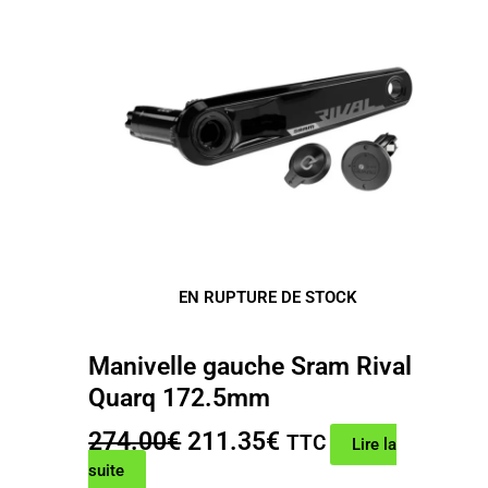
EN RUPTURE DE STOCK
Manivelle gauche Sram Rival
Quarq 172.5mm
Le
Le
274.00
€
211.35
€
TTC
Lire la
prix
prix
suite