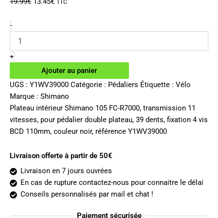
Le
Le
19.99
€
13.45
€
TTC
prix
prix
initial
actuel
quantité
-
de
était :
est :
Plateau
19.99€.
13.45€.
intérieur
+
Shimano
Ajouter au panier
105
FC-
UGS :
Y1WV39000
Catégorie :
Pédaliers
Étiquette :
Vélo
R7000
Marque :
Shimano
11v
Plateau intérieur Shimano 105 FC-R7000, transmission 11
39
vitesses, pour pédalier double plateau, 39 dents, fixation 4 vis
dents
BCD 110mm, couleur noir, référence Y1WV39000
Livraison offerte à partir de 50€
Livraison en 7 jours ouvrées
En cas de rupture contactez-nous pour connaitre le délai
Conseils personnalisés par mail et chat !
Paiement sécurisée