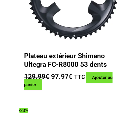
Plateau extérieur Shimano
Ultegra FC-R8000 53 dents
Le
Le
129.99
€
97.97
€
TTC
Ajouter au
prix
prix
panier
initial
actuel
était :
est :
129.99€.
97.97€.
-23%