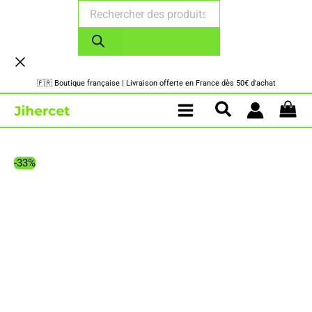
Recherche
Aller
de
au
produits
contenu
🇫🇷 Boutique française | Livraison offerte en France dès 50€ d'achat
-33%