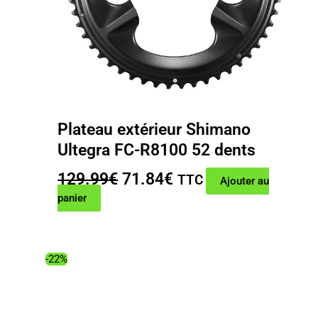
Plateau extérieur Shimano
Ultegra FC-R8100 52 dents
Le
Le
129.99
€
71.84
€
TTC
Ajouter au
prix
prix
panier
initial
actuel
était :
est :
129.99€.
71.84€.
-22%