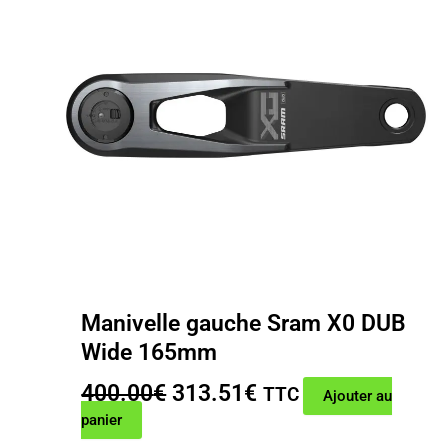
Manivelle gauche Sram X0 DUB
Wide 165mm
Le
Le
400.00
€
313.51
€
TTC
Ajouter au
prix
prix
panier