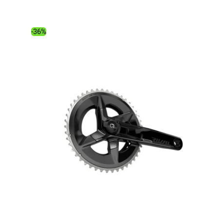
initial
actuel
était :
est :
400.00€.
313.51€.
-36%