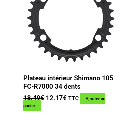
Plateau intérieur Shimano 105
FC-R7000 34 dents
Le
Le
18.49
€
12.17
€
TTC
Ajouter au
prix
prix
panier
initial
actuel
était :
est :