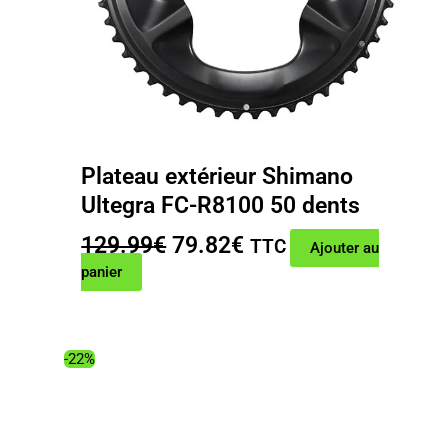
Plateau extérieur Shimano
Ultegra FC-R8100 50 dents
Le
Le
129.99
€
79.82
€
TTC
Ajouter au
prix
prix
panier
initial
actuel
était :
est :
129.99€.
79.82€.
-22%