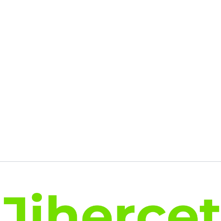
initial
actuel
était :
est :
400.00€.
313.51€.