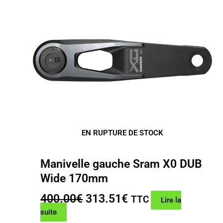
EN RUPTURE DE STOCK
Manivelle gauche Sram X0 DUB
Wide 170mm
Le
Le
400.00
€
313.51
€
TTC
Lire la
prix
prix
suite