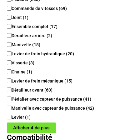
t
é
Commande de vitesses
(
69
)
g
Joint
(
1
)
o
Ensemble complet
(
17
)
r
i
Dérailleur arrière
(
2
)
e
Manivelle
(
18
)
/
S
Levier de frein hydraulique
(
20
)
o
Visserie
(
3
)
u
s
Chaine
(
1
)
c
Levier de frein mécanique
(
15
)
a
t
Dérailleur avant
(
60
)
é
Pédalier avec capteur de puissance
(
41
)
g
Manivelle avec capteur de puissance
(
42
)
o
r
Levier
(
1
)
i
e
Afficher 4 de plus
Compatibilité