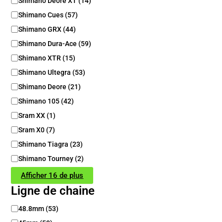
Shimano Deore XT
(
14
)
Shimano Cues
(
57
)
Shimano GRX
(
44
)
Shimano Dura-Ace
(
59
)
Shimano XTR
(
15
)
Shimano Ultegra
(
53
)
Shimano Deore
(
21
)
Shimano 105
(
42
)
Sram XX
(
1
)
Sram X0
(
7
)
Shimano Tiagra
(
23
)
Shimano Tourney
(
2
)
Afficher 16 de plus
Ligne de chaine
L
48.8mm
(
53
)
i