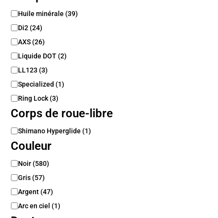
C
Huile minérale
(
39
)
o
Di2
(
24
)
m
p
AXS
(
26
)
a
Liquide DOT
(
2
)
t
LL123
(
3
)
i
b
Specialized
(
1
)
i
Ring Lock
(
3
)
l
i
Corps de roue-libre
t
é
C
Shimano Hyperglide
(
1
)
o
Couleur
r
p
C
Noir
(
580
)
s
o
Gris
(
57
)
d
u
e
l
Argent
(
47
)
r
e
Arc en ciel
(
1
)
o
u
u