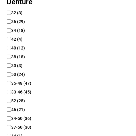
Denture
r
e
-
D
32
(
3
)
l
e
36
(
29
)
i
n
b
t
34
(
18
)
r
u
42
(
4
)
e
r
40
(
12
)
e
38
(
18
)
30
(
3
)
50
(
24
)
35-48
(
47
)
33-46
(
45
)
52
(
25
)
46
(
21
)
34-50
(
36
)
37-50
(
30
)