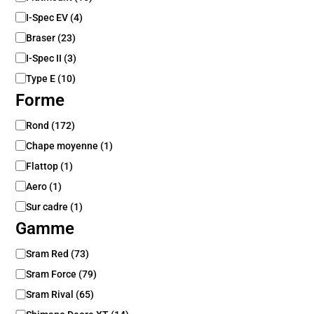
t
I-Spec EV
(
4
)
i
Braser
(
23
)
o
n
I-Spec II
(
3
)
Type E
(
10
)
Forme
F
Rond
(
172
)
o
Chape moyenne
(
1
)
r
m
Flattop
(
1
)
e
Aero
(
1
)
Sur cadre
(
1
)
Gamme
G
Sram Red
(
73
)
a
Sram Force
(
79
)
m
m
Sram Rival
(
65
)
e