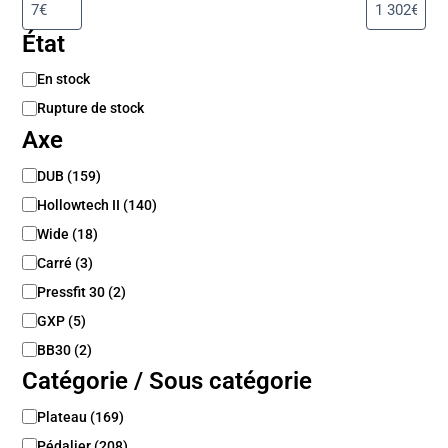
État
D
En stock
i
Rupture de stock
s
Axe
p
o
A
DUB
(
159
)
n
x
i
Hollowtech II
(
140
)
e
b
Wide
(
18
)
i
l
Carré
(
3
)
i
Pressfit 30
(
2
)
t
é
GXP
(
5
)
BB30
(
2
)
Catégorie / Sous catégorie
C
Plateau
(
169
)
a
Pédalier
(
208
)