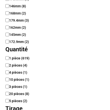
146mm
(
8
)
168mm
(
2
)
179.4mm
(
3
)
162mm
(
2
)
145mm
(
2
)
172.9mm
(
2
)
Quantité
Q
1 pièce
(
619
)
u
2 pièces
(
4
)
a
n
4 pièces
(
1
)
t
10 pièces
(
1
)
i
3 pièces
(
1
)
t
é
20 pièces
(
8
)
5 pièces
(
2
)
Tirage