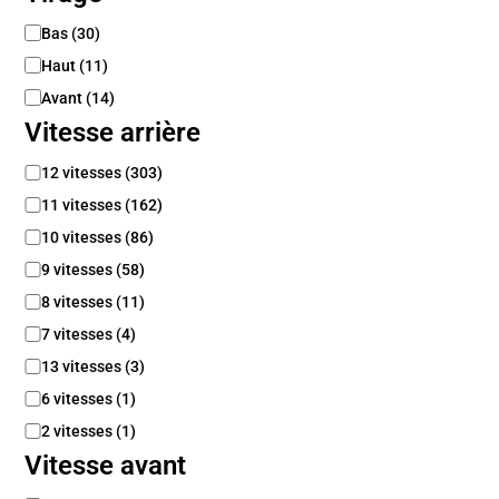
T
Bas
(
30
)
i
Haut
(
11
)
r
a
Avant
(
14
)
g
Vitesse arrière
e
V
12 vitesses
(
303
)
i
11 vitesses
(
162
)
t
e
10 vitesses
(
86
)
s
9 vitesses
(
58
)
s
8 vitesses
(
11
)
e
a
7 vitesses
(
4
)
r
13 vitesses
(
3
)
r
i
6 vitesses
(
1
)
è
2 vitesses
(
1
)
r
e
Vitesse avant