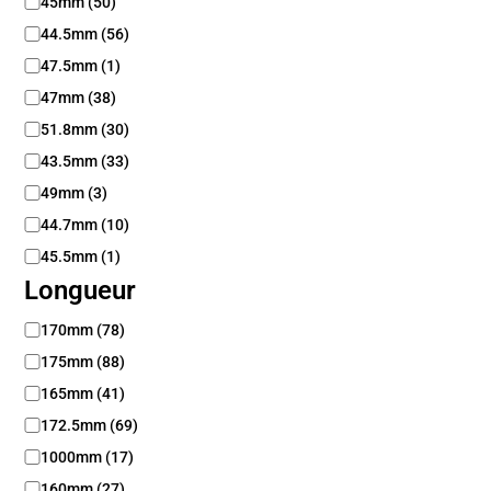
45mm
(
50
)
g
n
44.5mm
(
56
)
e
47.5mm
(
1
)
d
47mm
(
38
)
e
c
51.8mm
(
30
)
h
43.5mm
(
33
)
a
i
49mm
(
3
)
n
44.7mm
(
10
)
e
45.5mm
(
1
)
Longueur
L
170mm
(
78
)
o
175mm
(
88
)
n
g
165mm
(
41
)
u
172.5mm
(
69
)
e
1000mm
(
17
)
u
r
160mm
(
27
)