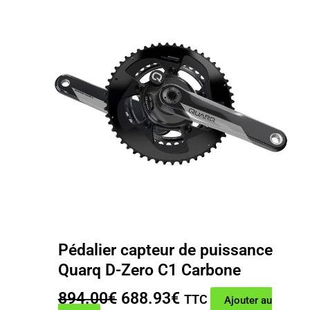
Pédalier capteur de puissance
Quarq D-Zero C1 Carbone
Le
Le
894.00
€
688.93
€
TTC
Ajouter au