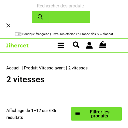
Recherche
Aller
de
au
produits
contenu
🇫🇷 Boutique française | Livraison offerte en France dès 50€ d'achat
Accueil
|
Produit Vitesse avant
|
2 vitesses
2 vitesses
Affichage de 1–12 sur 636
Filtrer les
produits
Trié
résultats
par