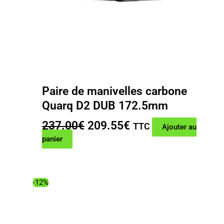
Paire de manivelles carbone
Quarq D2 DUB 172.5mm
Le
Le
237.00
€
209.55
€
TTC
Ajouter au
prix
prix
panier
initial
actuel
était :
est :
237.00€.
209.55€.
-12%