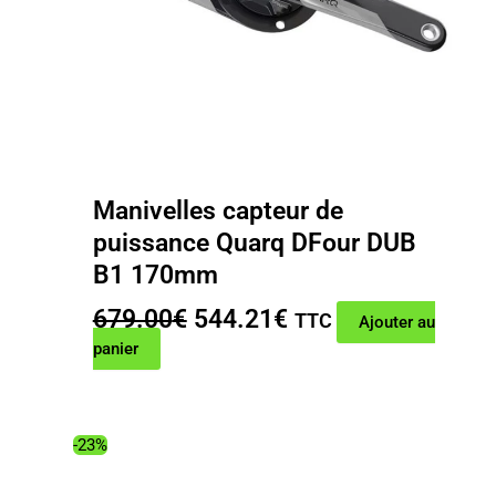
Manivelles capteur de
puissance Quarq DFour DUB
B1 170mm
Le
Le
679.00
€
544.21
€
TTC
Ajouter au
prix
prix
panier
initial
actuel
était :
est :
679.00€.
544.21€.
-23%