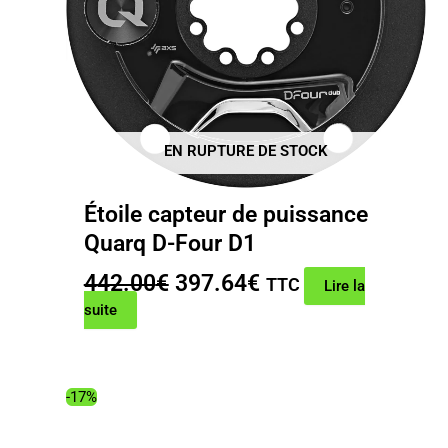
EN RUPTURE DE STOCK
Étoile capteur de puissance
Quarq D-Four D1
Le
Le
442.00
€
397.64
€
TTC
Lire la
prix
prix
suite
initial
actuel
était :
est :
442.00€.
397.64€.
-17%