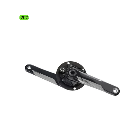
initial
actuel
était :
est :
237.00€.
209.55€.
-20%