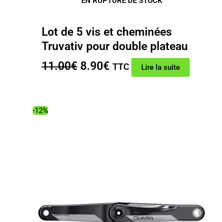
EN RUPTURE DE STOCK
Lot de 5 vis et cheminées
Truvativ pour double plateau
Le
Le
11.00
€
8.90
€
TTC
Lire la suite
prix
prix
initial
actuel
était :
est :
-12%
11.00€.
8.90€.