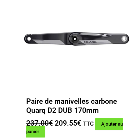
Paire de manivelles carbone
Quarq D2 DUB 170mm
Le
Le
237.00
€
209.55
€
TTC
Ajouter au
prix
prix
panier