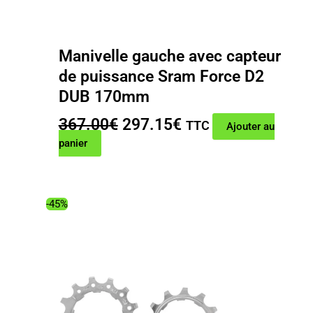
Manivelle gauche avec capteur
de puissance Sram Force D2
DUB 170mm
Le
Le
367.00
€
297.15
€
TTC
Ajouter au
prix
prix
panier
initial
actuel
était :
est :
367.00€.
297.15€.
-45%