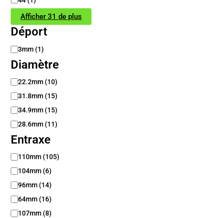
44
(
1
)
Afficher 31 de plus
Déport
D
3mm
(
1
)
é
Diamètre
p
o
D
22.2mm
(
10
)
r
i
31.8mm
(
15
)
t
a
m
34.9mm
(
15
)
è
28.6mm
(
11
)
t
Entraxe
r
e
E
110mm
(
105
)
n
104mm
(
6
)
t
r
96mm
(
14
)
a
64mm
(
16
)
x
107mm
(
8
)
e