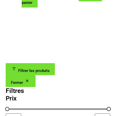
prix
prix
panier
initial
actuel
était :
est :
894.00€.
688.93€.
Filtrer les produits
Fermer
Filtres
Prix