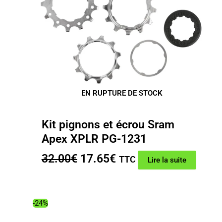
EN RUPTURE DE STOCK
Kit pignons et écrou Sram
Apex XPLR PG-1231
Le
Le
32.00
€
17.65
€
TTC
Lire la suite
prix
prix
initial
actuel
était :
est :
-24%
32.00€.
17.65€.