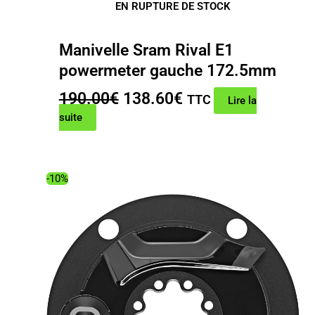
EN RUPTURE DE STOCK
Manivelle Sram Rival E1
powermeter gauche 172.5mm
Le
Le
190.00
€
138.60
€
TTC
Lire la
prix
prix
suite
initial
actuel
était :
est :
190.00€.
138.60€.
-10%