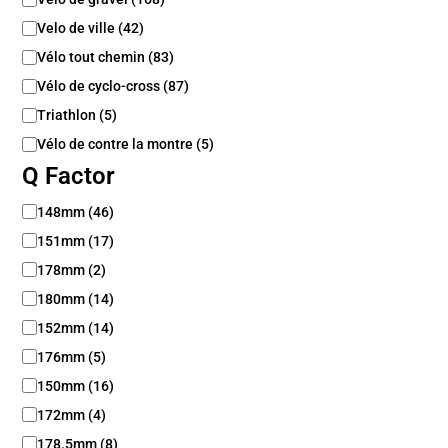
i
Velo de ville
(
42
)
q
Vélo tout chemin
(
83
)
u
e
Vélo de cyclo-cross
(
87
)
Triathlon
(
5
)
Vélo de contre la montre
(
5
)
Q Factor
Q
148mm
(
46
)
F
151mm
(
17
)
a
c
178mm
(
2
)
t
180mm
(
14
)
o
152mm
(
14
)
r
176mm
(
5
)
150mm
(
16
)
172mm
(
4
)
178.5mm
(
8
)