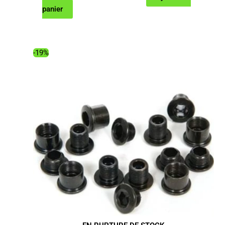
prix
prix
panier
initial
actuel
était :
est :
110.00€.
83.89€.
-19%