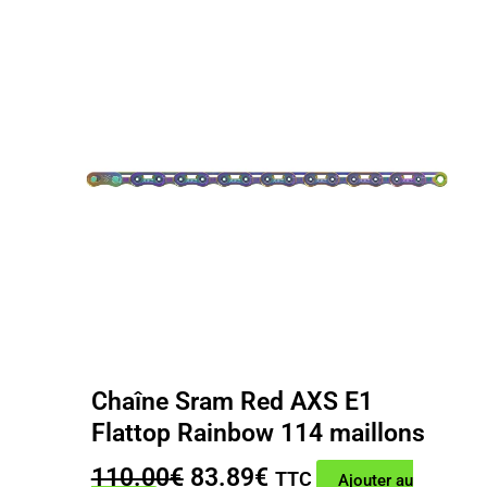
Chaîne Sram Red AXS E1
Flattop Rainbow 114 maillons
Le
Le
110.00
€
83.89
€
TTC
Ajouter au