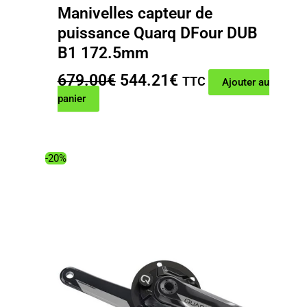
Manivelles capteur de
puissance Quarq DFour DUB
B1 172.5mm
Le
Le
679.00
€
544.21
€
TTC
Ajouter au
prix
prix
panier
initial
actuel
était :
est :
679.00€.
544.21€.
-20%