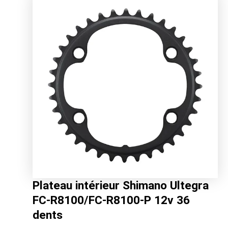
était :
est :
274.00€.
217.70€.
Plateau intérieur Shimano Ultegra
FC-R8100/FC-R8100-P 12v 36
dents