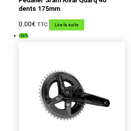
Pédalier Sram Rival Quarq 46
dents 175mm
0.00
€
TTC
Lire la suite
-36%