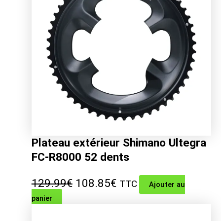
Plateau extérieur Shimano Ultegra
FC-R8000 52 dents
Le
Le
129.99
€
108.85
€
TTC
Ajouter au
panier
prix
prix
initial
actuel