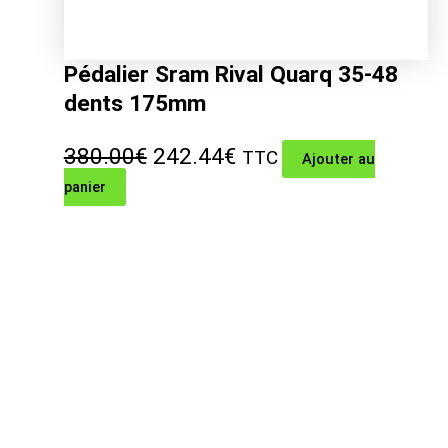
Pédalier Sram Rival Quarq 35-48
dents 175mm
Le
Le
380.00
€
242.44
€
TTC
Ajouter au
panier
prix
prix
initial
actuel
était :
est :
380.00€.
242.44€.