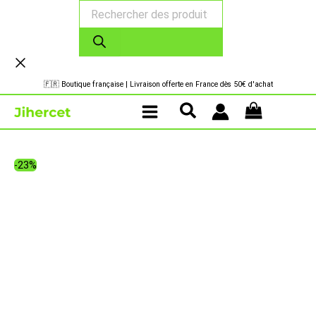
Recherche
Aller
de
au
produits
contenu
🇫🇷 Boutique française | Livraison offerte en France dès 50€ d'achat
-23%