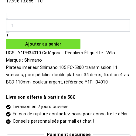
Le
Le
17.99
€
13.85
€
TTC
prix
prix
initial
actuel
quantité
-
de
était :
est :
Plateau
17.99€.
13.85€.
intérieur
+
Shimano
Ajouter au panier
105
FC-
UGS :
Y1PH34010
Catégorie :
Pédaliers
Étiquette :
Vélo
5800
Marque :
Shimano
11v
Plateau intérieur Shimano 105 FC-5800 transmission 11
34
vitesses, pour pédalier double plateau, 34 dents, fixation 4 vis
dents
BCD 110mm, couleur argent, référence Y1PH34010
Livraison offerte à partir de 50€
Livraison en 7 jours ouvrées
En cas de rupture contactez-nous pour connaitre le délai
Conseils personnalisés par mail et chat !
Paiement sécurisée