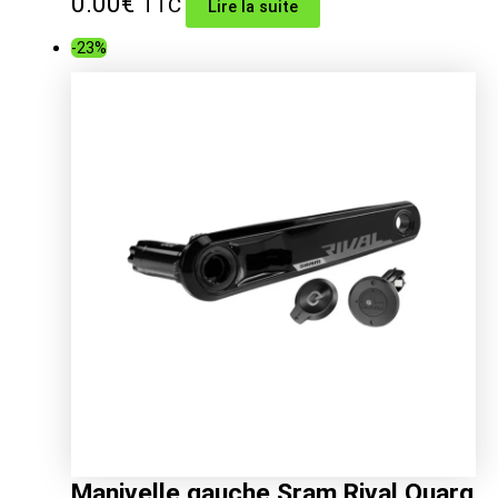
0.00
€
TTC
Lire la suite
-23%
Manivelle gauche Sram Rival Quarq