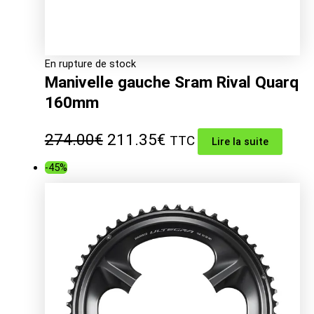
En rupture de stock
Manivelle gauche Sram Rival Quarq
160mm
Le
Le
274.00
€
211.35
€
TTC
Lire la suite
prix
prix
-45%
initial
actuel
était :
est :
274.00€.
211.35€.