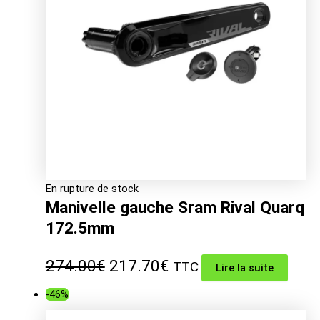
En rupture de stock
Manivelle gauche Sram Rival Quarq
172.5mm
Le
Le
274.00
€
217.70
€
TTC
Lire la suite
prix
prix
-46%
initial
actuel