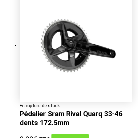
était :
est :
129.99€.
108.85€.
En rupture de stock
Pédalier Sram Rival Quarq 33-46
dents 172.5mm