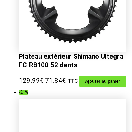
Plateau extérieur Shimano Ultegra
FC-R8100 52 dents
Le
Le
129.99
€
71.84
€
TTC
Ajouter au panier
prix
prix
-21%
initial
actuel
était :
est :
129.99€.
71.84€.