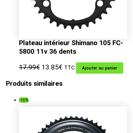
Plateau intérieur Shimano 105 FC-
5800 11v 36 dents
Le
Le
17.99
€
13.85
€
TTC
Ajouter au panier
prix
prix
Produits similaires
initial
actuel
était :
est :
-16%
17.99€.
13.85€.