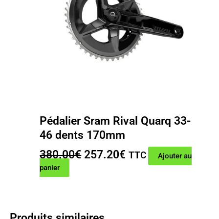
Pédalier Sram Rival Quarq 33-
46 dents 170mm
Le
Le
380.00
€
257.20
€
TTC
Ajouter au
prix
prix
panier
initial
actuel
était :
est :
380.00€.
257.20€.
Produits similaires