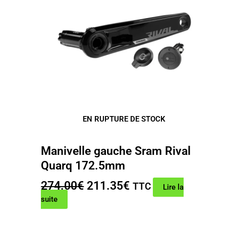
EN RUPTURE DE STOCK
Manivelle gauche Sram Rival
Quarq 172.5mm
Le
Le
274.00
€
211.35
€
TTC
Lire la
prix
prix
suite
initial
actuel