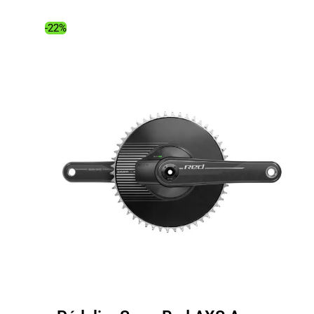
était :
est :
865.00€.
633.34€.
-22%