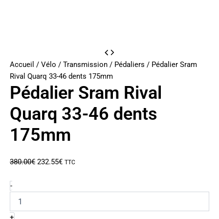
Accueil
/
Vélo
/
Transmission
/
Pédaliers
/ Pédalier Sram
Rival Quarq 33-46 dents 175mm
Pédalier Sram Rival
Quarq 33-46 dents
175mm
Le
Le
380.00
€
232.55
€
TTC
prix
prix
initial
actuel
quantité
-
de
était :
est :
Pédalier
380.00€.
232.55€.
Sram
+