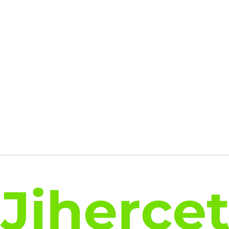
était :
est :
274.00€.
211.35€.