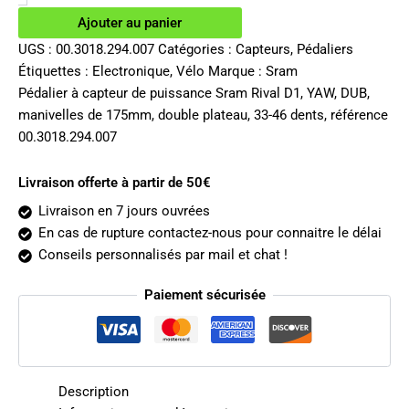
Rival
Ajouter au panier
Quarq
33-
UGS :
00.3018.294.007
Catégories :
Capteurs
,
Pédaliers
46
Étiquettes :
Electronique
,
Vélo
Marque :
Sram
dents
Pédalier à capteur de puissance Sram Rival D1, YAW, DUB,
175mm
manivelles de 175mm, double plateau, 33-46 dents, référence
00.3018.294.007
Livraison offerte à partir de 50€
Livraison en 7 jours ouvrées
En cas de rupture contactez-nous pour connaitre le délai
Conseils personnalisés par mail et chat !
Paiement sécurisée
Description