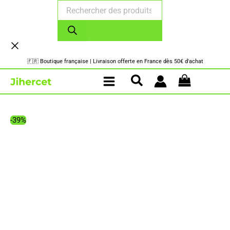
Recherche
Aller
de
au
produits
contenu
🇫🇷 Boutique française | Livraison offerte en France dès 50€ d'achat
-39%