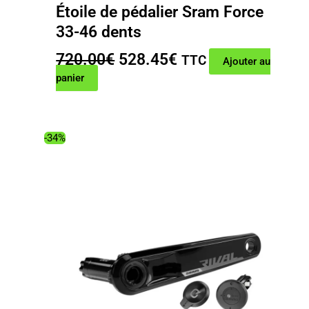
Étoile de pédalier Sram Force
33-46 dents
Le
Le
720.00
€
528.45
€
TTC
Ajouter au
prix
prix
panier
initial
actuel
était :
est :
720.00€.
528.45€.
-34%