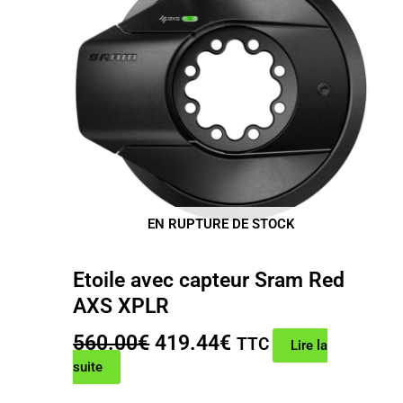
EN RUPTURE DE STOCK
Etoile avec capteur Sram Red
AXS XPLR
Le
Le
560.00
€
419.44
€
TTC
Lire la
prix
prix
suite
initial
actuel