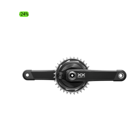
était :
est :
560.00€.
419.44€.
-24%