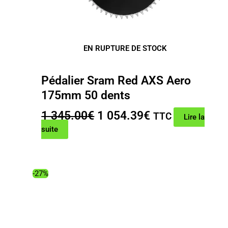
EN RUPTURE DE STOCK
Pédalier Sram Red AXS Aero
175mm 50 dents
Le
Le
1 345.00
€
1 054.39
€
TTC
Lire la
prix
prix
suite
initial
actuel
était :
est :
1
1
-27%
345.00€.
054.39€.