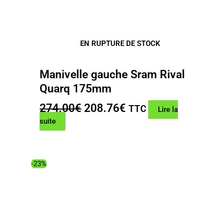
EN RUPTURE DE STOCK
Manivelle gauche Sram Rival
Quarq 175mm
Le
Le
274.00
€
208.76
€
TTC
Lire la
prix
prix
suite
initial
actuel
était :
est :
274.00€.
208.76€.
-23%