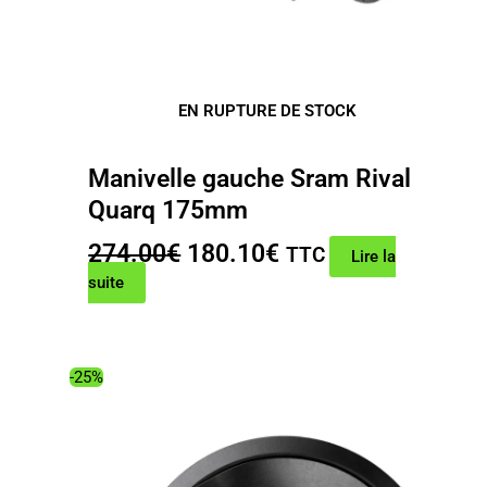
EN RUPTURE DE STOCK
Manivelle gauche Sram Rival
Quarq 175mm
Le
Le
274.00
€
180.10
€
TTC
Lire la
prix
prix
suite
initial
actuel
était :
est :
274.00€.
180.10€.
-25%