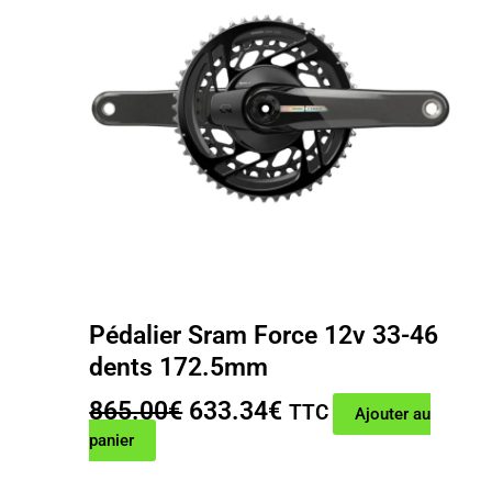
Pédalier Sram Force 12v 33-46
dents 172.5mm
Le
Le
865.00
€
633.34
€
TTC
Ajouter au
prix
prix
panier
initial
actuel