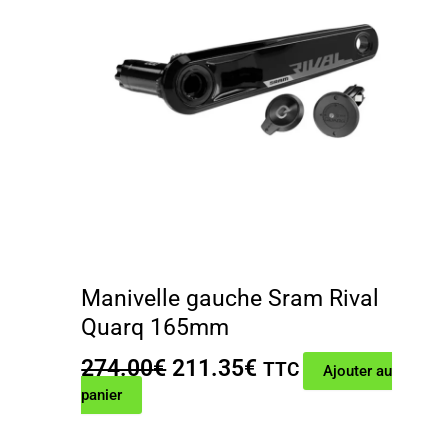
Manivelle gauche Sram Rival
Quarq 165mm
Le
Le
274.00
€
211.35
€
TTC
Ajouter au
prix
prix
panier
initial
actuel