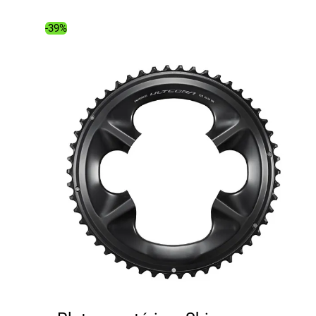
était :
est :
494.00€.
380.42€.
-39%