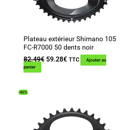
Plateau extérieur Shimano 105
FC-R7000 50 dents noir
Le
Le
82.49
€
59.28
€
TTC
Ajouter au
prix
prix
panier
initial
actuel
était :
est :
82.49€.
59.28€.
-46%