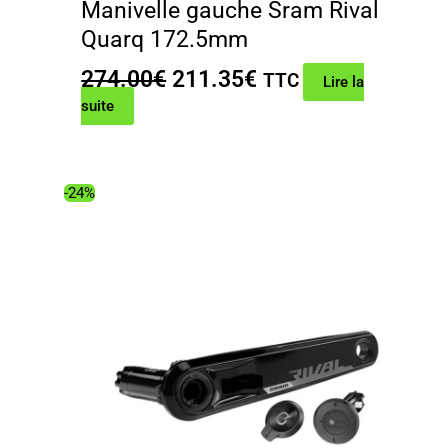
Manivelle gauche Sram Rival
Quarq 172.5mm
Le
Le
274.00
€
211.35
€
TTC
Lire la
prix
prix
suite
initial
actuel
était :
est :
274.00€.
211.35€.
-24%