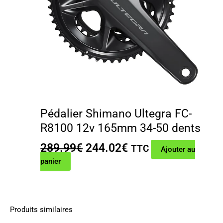
Pédalier Shimano Ultegra FC-
R8100 12v 165mm 34-50 dents
Le
Le
289.99
€
244.02
€
TTC
Ajouter au
prix
prix
panier
initial
actuel
était :
est :
289.99€.
244.02€.
Produits similaires