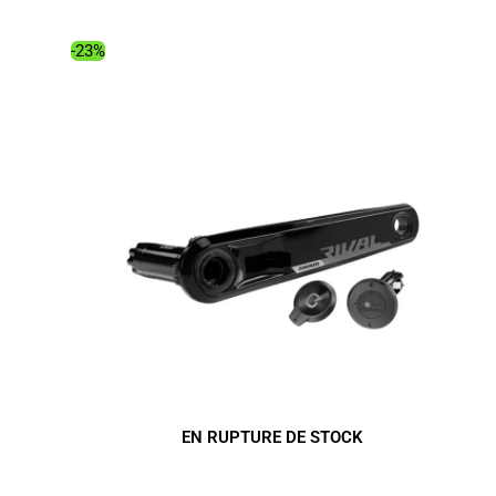
était :
est :
18.99€.
10.19€.
-23%
EN RUPTURE DE STOCK