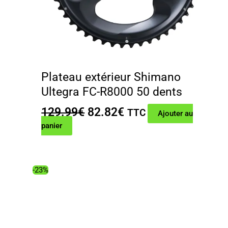
Plateau extérieur Shimano
Ultegra FC-R8000 50 dents
Le
Le
129.99
€
82.82
€
TTC
Ajouter au
prix
prix
panier
initial
actuel
était :
est :
129.99€.
82.82€.
-23%