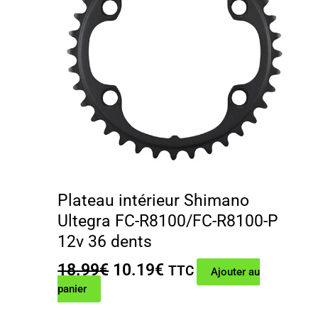
Plateau intérieur Shimano
Ultegra FC-R8100/FC-R8100-P
12v 36 dents
Le
Le
18.99
€
10.19
€
TTC
Ajouter au
prix
prix
panier
initial
actuel