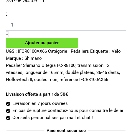
Le
Le
289.99
€
244.02
€
TTC
prix
prix
initial
actuel
quantité
-
de
était :
est :
Pédalier
289.99€.
244.02€.
Shimano
+
Ultegra
Ajouter au panier
FC-
R8100
UGS :
IFCR8100AX66
Catégorie :
Pédaliers
Étiquette :
Vélo
12v
Marque :
Shimano
165mm
Pédalier Shimano Ultegra FC-R8100, transmission 12
36-
vitesses, longueur de 165mm, double plateau, 36-46 dents,
46
Hollowtech II, couleur noir, référence IFCR8100AX66
dents
Livraison offerte à partir de 50€
Livraison en 7 jours ouvrées
En cas de rupture contactez-nous pour connaitre le délai
Conseils personnalisés par mail et chat !
Paiement sécurisée