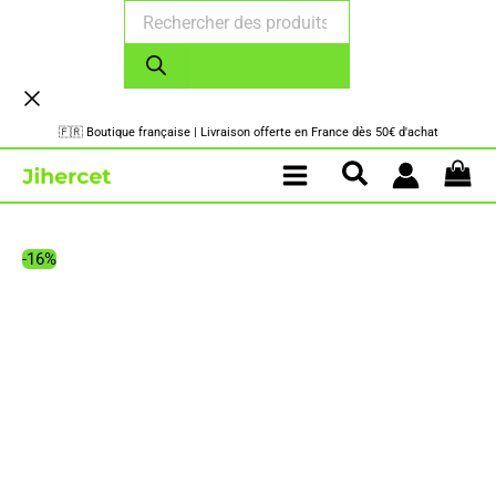
Recherche
Aller
de
au
produits
contenu
🇫🇷 Boutique française | Livraison offerte en France dès 50€ d'achat
-16%