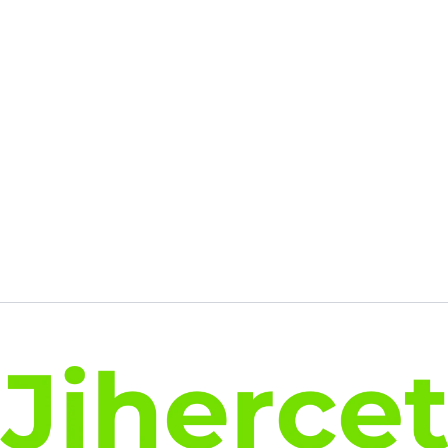
était :
est :
274.00€.
211.35€.