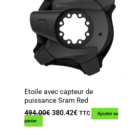
Etoile avec capteur de
puissance Sram Red
Le
Le
494.00
€
380.42
€
TTC
Ajouter au
prix
prix
panier
initial
actuel