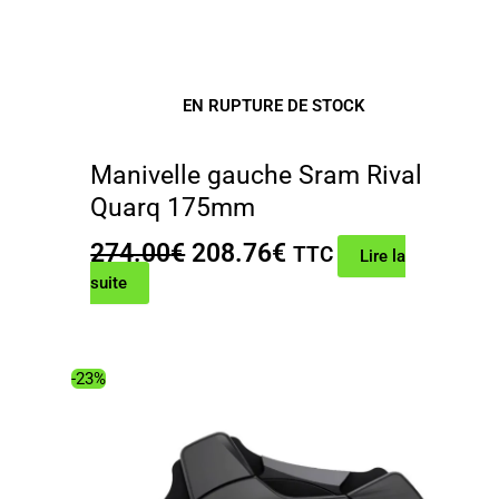
EN RUPTURE DE STOCK
Manivelle gauche Sram Rival
Quarq 175mm
Le
Le
274.00
€
208.76
€
TTC
Lire la
prix
prix
suite
initial
actuel
était :
est :
274.00€.
208.76€.
-23%