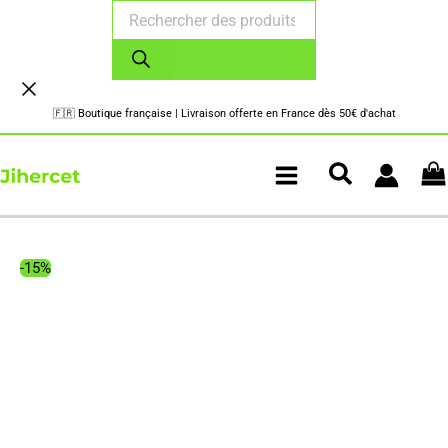
Recherche
Aller
de
au
produits
contenu
🇫🇷 Boutique française | Livraison offerte en France dès 50€ d'achat
-15%