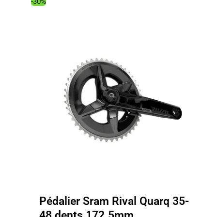
367.00€.
297.15€.
-30%
Pédalier Sram Rival Quarq 35-
48 dents 172.5mm