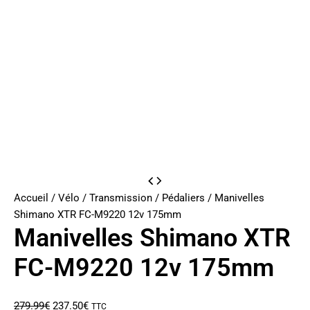
Accueil
/
Vélo
/
Transmission
/
Pédaliers
/ Manivelles
Shimano XTR FC-M9220 12v 175mm
Manivelles Shimano XTR
FC-M9220 12v 175mm
Le
Le
279.99
€
237.50
€
TTC