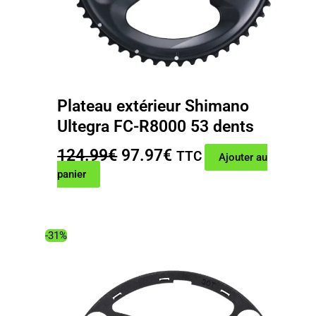
Plateau extérieur Shimano
Ultegra FC-R8000 53 dents
Le
Le
124.99
€
97.97
€
TTC
Ajouter au
prix
prix
panier
initial
actuel
était :
est :
124.99€.
97.97€.
-31%