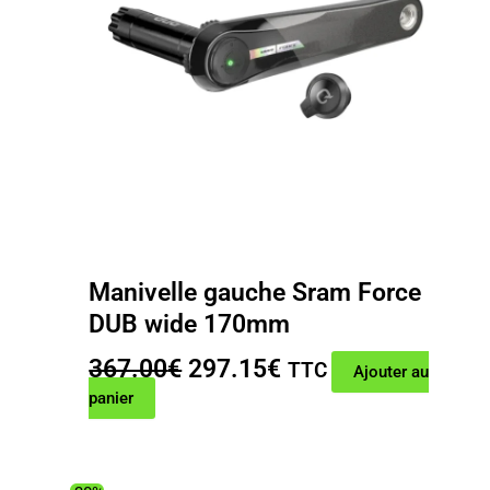
Manivelle gauche Sram Force
DUB wide 170mm
Le
Le
367.00
€
297.15
€
TTC
Ajouter au
prix
prix
panier
initial
actuel
était :
est :