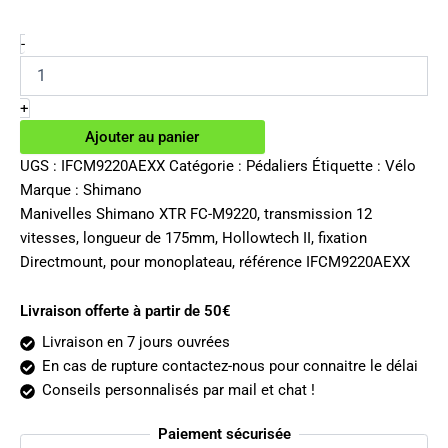
prix
prix
initial
actuel
quantité
-
de
était :
est :
Manivelles
279.99€.
237.50€.
Shimano
+
XTR
Ajouter au panier
FC-
M9220
UGS :
IFCM9220AEXX
Catégorie :
Pédaliers
Étiquette :
Vélo
12v
Marque :
Shimano
175mm
Manivelles Shimano XTR FC-M9220, transmission 12
vitesses, longueur de 175mm, Hollowtech II, fixation
Directmount, pour monoplateau, référence IFCM9220AEXX
Livraison offerte à partir de 50€
Livraison en 7 jours ouvrées
En cas de rupture contactez-nous pour connaitre le délai
Conseils personnalisés par mail et chat !
Paiement sécurisée