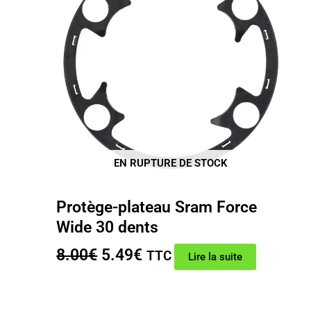
EN RUPTURE DE STOCK
Protège-plateau Sram Force
Wide 30 dents
Le
Le
8.00
€
5.49
€
TTC
Lire la suite
prix
prix
initial
actuel