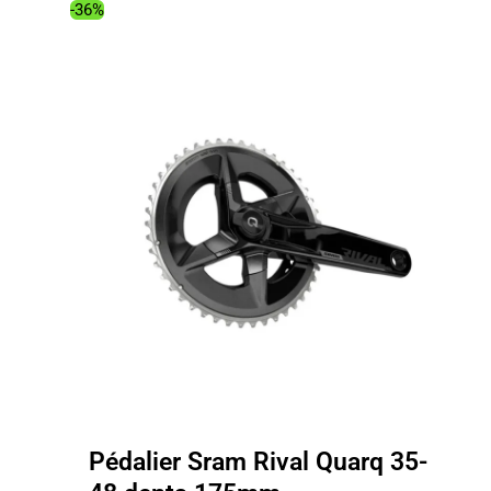
était :
est :
-36%
8.00€.
5.49€.
Pédalier Sram Rival Quarq 35-