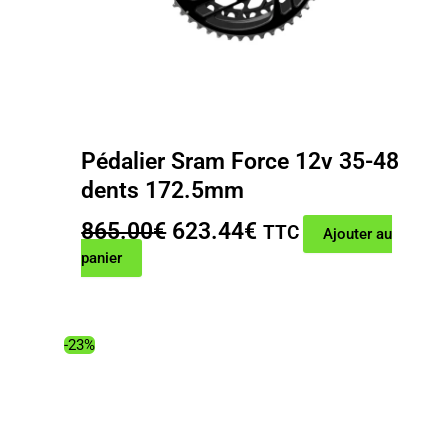
Pédalier Sram Force 12v 35-48
dents 172.5mm
Le
Le
865.00
€
623.44
€
TTC
Ajouter au
prix
prix
panier
initial
actuel
était :
est :
865.00€.
623.44€.
-23%