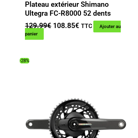
Plateau extérieur Shimano
Ultegra FC-R8000 52 dents
Le
Le
129.99
€
108.85
€
TTC
Ajouter au
prix
prix
panier
initial
actuel
était :
est :
129.99€.
108.85€.
-28%