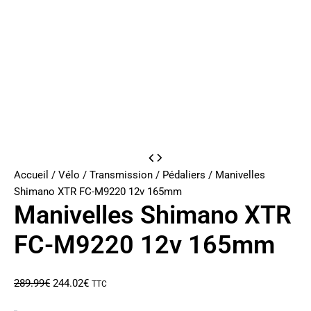
Accueil
/
Vélo
/
Transmission
/
Pédaliers
/ Manivelles
Shimano XTR FC-M9220 12v 165mm
Manivelles Shimano XTR
FC-M9220 12v 165mm
Le
Le
289.99
€
244.02
€
TTC
prix
prix