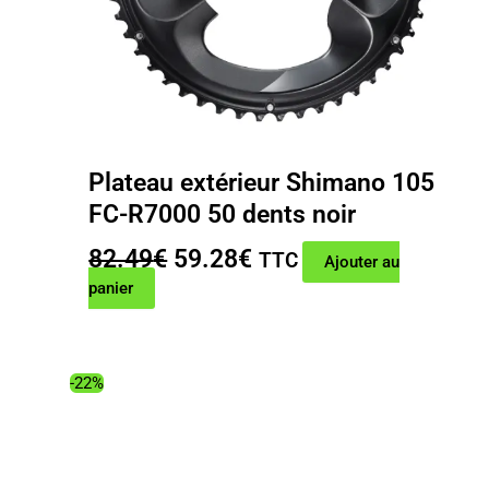
Plateau extérieur Shimano 105
FC-R7000 50 dents noir
Le
Le
82.49
€
59.28
€
TTC
Ajouter au
prix
prix
panier
initial
actuel
était :
est :
82.49€.
59.28€.
-22%