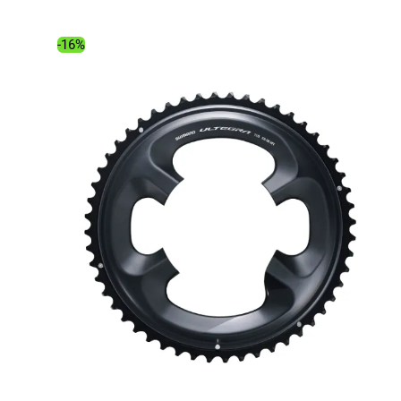
était :
est :
400.00€.
313.51€.
-16%