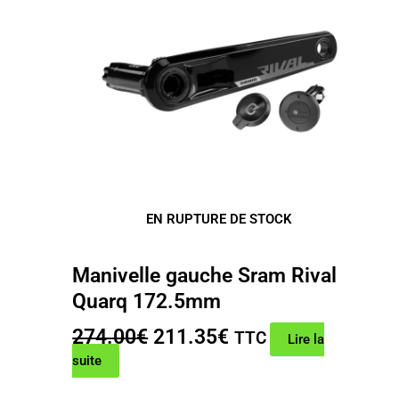
EN RUPTURE DE STOCK
Manivelle gauche Sram Rival
Quarq 172.5mm
Le
Le
274.00
€
211.35
€
TTC
Lire la
prix
prix
suite
initial
actuel