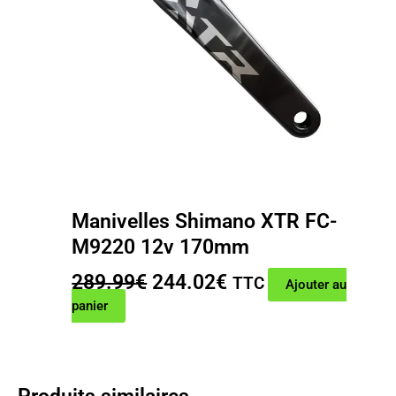
Manivelles Shimano XTR FC-
M9220 12v 170mm
Le
Le
289.99
€
244.02
€
TTC
Ajouter au
prix
prix
panier
initial
actuel
était :
est :
289.99€.
244.02€.