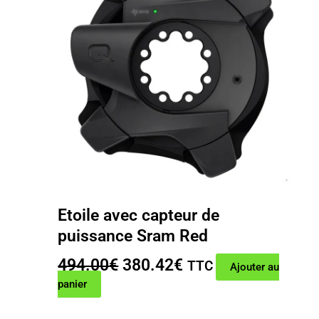
Etoile avec capteur de
puissance Sram Red
Le
Le
494.00
€
380.42
€
TTC
Ajouter au
prix
prix
panier
initial
actuel