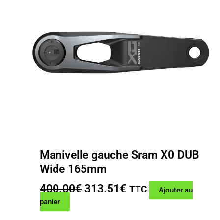
Manivelle gauche Sram X0 DUB
Wide 165mm
Le
Le
400.00
€
313.51
€
TTC
Ajouter au
prix
prix
panier
initial
actuel