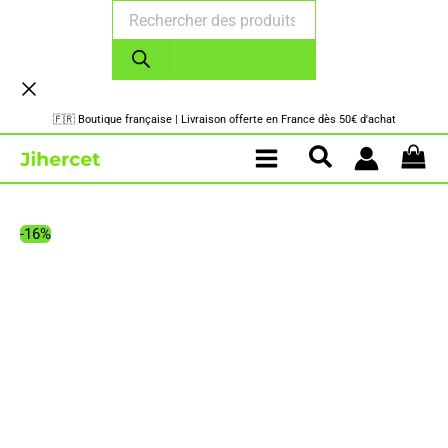
Recherche
Aller
de
au
produits
contenu
🇫🇷 Boutique française | Livraison offerte en France dès 50€ d'achat
-16%