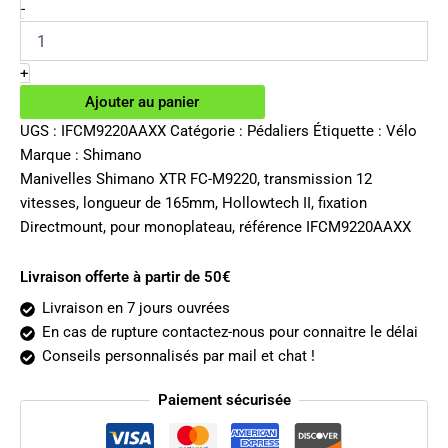
initial
actuel
quantité
-
de
était :
est :
Manivelles
289.99€.
244.02€.
Shimano
+
XTR
Ajouter au panier
FC-
M9220
UGS :
IFCM9220AAXX
Catégorie :
Pédaliers
Étiquette :
Vélo
12v
Marque :
Shimano
165mm
Manivelles Shimano XTR FC-M9220, transmission 12
vitesses, longueur de 165mm, Hollowtech II, fixation
Directmount, pour monoplateau, référence IFCM9220AAXX
Livraison offerte à partir de 50€
Livraison en 7 jours ouvrées
En cas de rupture contactez-nous pour connaitre le délai
Conseils personnalisés par mail et chat !
Paiement sécurisée