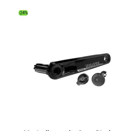
était :
est :
274.00€.
211.35€.
-24%