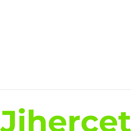
était :
est :
494.00€.
380.42€.