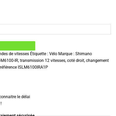
es de vitesses
Étiquette :
Vélo
Marque :
Shimano
100-IR, transmission 12 vitesses, coté droit, changement
r, référence ISLM6100IRA1P
onnaitre le délai
!
aiement sécurisée