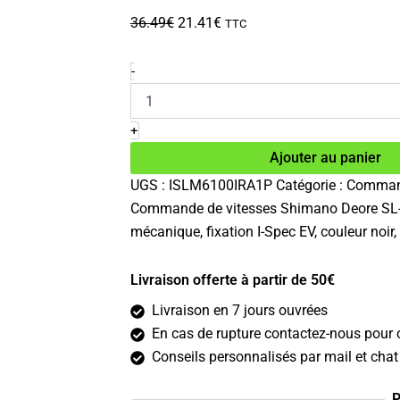
Le
Le
36.49
€
21.41
€
TTC
prix
prix
initial
actuel
quantité
-
de
était :
est :
Commande
36.49€.
21.41€.
de
+
vitesses
Ajouter au panier
Shimano
Deore
UGS :
ISLM6100IRA1P
Catégorie :
Command
SL-
Commande de vitesses Shimano Deore SL-M6
M6100-
IR
mécanique, fixation I-Spec EV, couleur noi
12v
Livraison offerte à partir de 50€
Livraison en 7 jours ouvrées
En cas de rupture contactez-nous pour c
Conseils personnalisés par mail et chat 
P