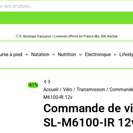
🇫🇷 Boutique française | Livraison offerte en France dès 50€ d'achat
urse à pied
Natation
Nutrition
Electronique
Lifest
-41%
Accueil
/
Vélo
/
Transmission
/
Commandes
M6100-IR 12v
Commande de vi
SL-M6100-IR 12