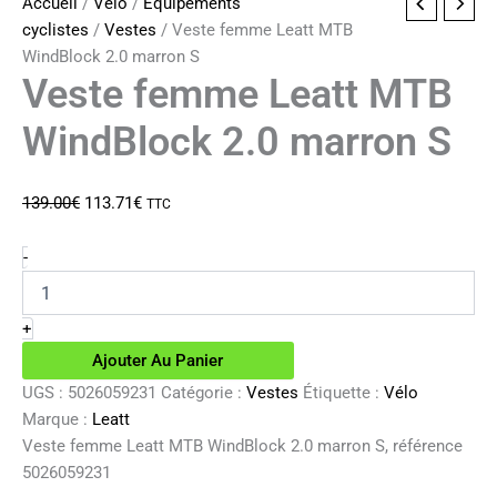
Accueil
/
Vélo
/
Equipements
cyclistes
/
Vestes
/ Veste femme Leatt MTB
WindBlock 2.0 marron S
Veste femme Leatt MTB
WindBlock 2.0 marron S
Le
Le
139.00
€
113.71
€
TTC
prix
prix
initial
actuel
quantité
-
de
était :
est :
Veste
139.00€.
113.71€.
femme
+
Leatt
Ajouter Au Panier
MTB
WindBlock
UGS :
5026059231
Catégorie :
Vestes
Étiquette :
Vélo
2.0
Marque :
Leatt
marron
Veste femme Leatt MTB WindBlock 2.0 marron S, référence
S
5026059231