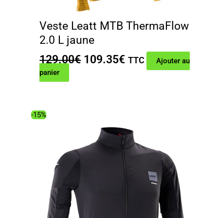
Veste Leatt MTB ThermaFlow
2.0 L jaune
Le
Le
129.00
€
109.35
€
TTC
Ajouter au
prix
prix
panier
initial
actuel
était :
est :
129.00€.
109.35€.
-15%