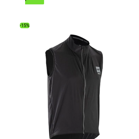
initial
actuel
était :
est :
179.00€.
148.34€.
-15%