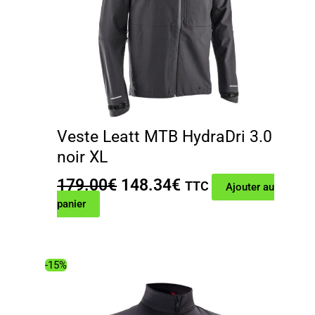
Veste Leatt MTB HydraDri 3.0
noir XL
Le
Le
179.00
€
148.34
€
TTC
Ajouter au
prix
prix
panier
initial
actuel
était :
est :
179.00€.
148.34€.
-15%