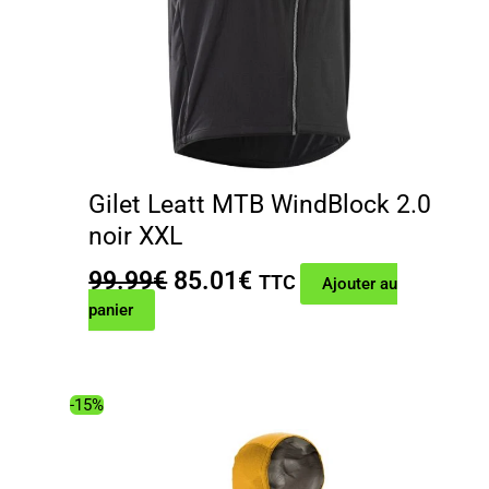
Gilet Leatt MTB WindBlock 2.0
noir XXL
Le
Le
99.99
€
85.01
€
TTC
Ajouter au
prix
prix
panier
initial
actuel
était :
est :
99.99€.
85.01€.
-15%