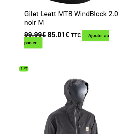
Gilet Leatt MTB WindBlock 2.0
noir M
Le
Le
99.99
€
85.01
€
TTC
Ajouter au
prix
prix
panier
initial
actuel
était :
est :
99.99€.
85.01€.
-17%