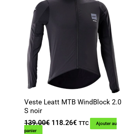
Veste Leatt MTB WindBlock 2.0
S noir
Le
Le
139.00
€
118.26
€
TTC
Ajouter au
prix
prix
panier