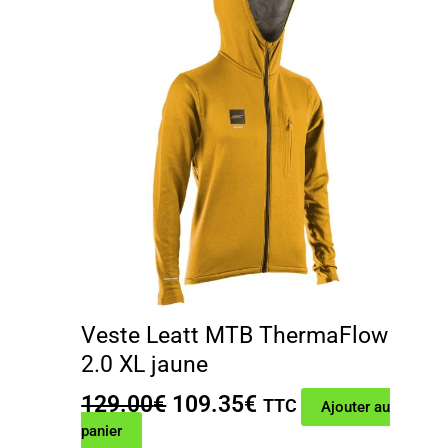
Veste Leatt MTB ThermaFlow
2.0 XL jaune
Le
Le
129.00
€
109.35
€
TTC
Ajouter au
prix
prix
panier