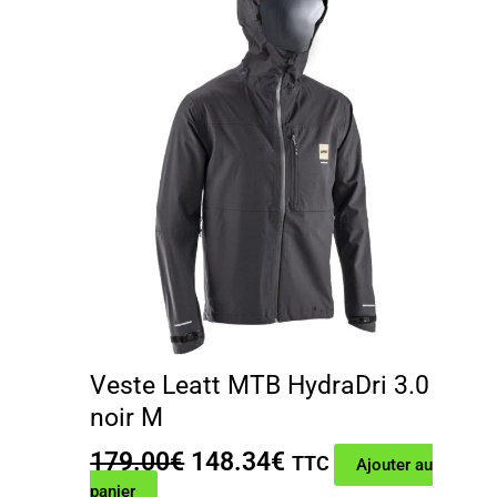
Veste Leatt MTB HydraDri 3.0
noir M
Le
Le
179.00
€
148.34
€
TTC
Ajouter au
prix
prix
panier