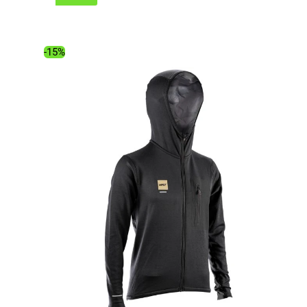
initial
actuel
était :
est :
139.00€.
118.26€.
-15%