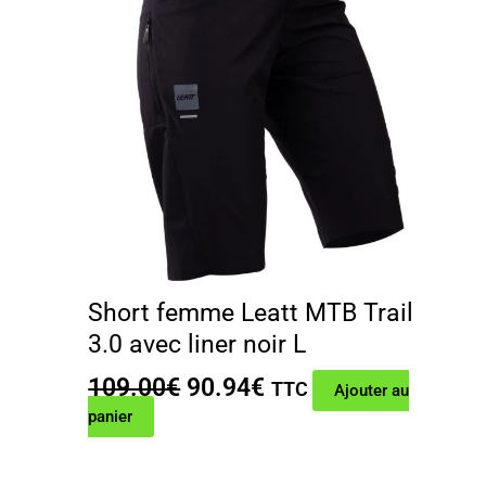
Short femme Leatt MTB Trail
3.0 avec liner noir L
Le
Le
109.00
€
90.94
€
TTC
Ajouter au
prix
prix
panier
initial
actuel
était :
est :