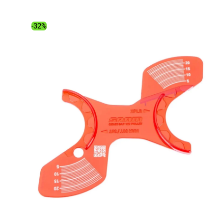
était :
est :
79.99€.
67.19€.
-32%