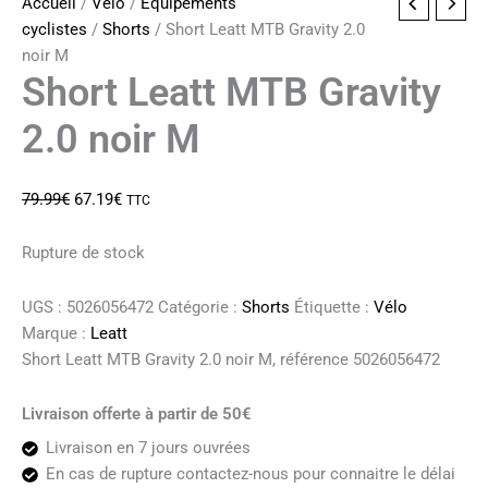
Accueil
/
Vélo
/
Equipements
cyclistes
/
Shorts
/ Short Leatt MTB Gravity 2.0
noir M
Short Leatt MTB Gravity
2.0 noir M
Le
Le
79.99
€
67.19
€
TTC
prix
prix
initial
actuel
Rupture de stock
était :
est :
79.99€.
67.19€.
UGS :
5026056472
Catégorie :
Shorts
Étiquette :
Vélo
Marque :
Leatt
Short Leatt MTB Gravity 2.0 noir M, référence 5026056472
Livraison offerte à partir de 50€
Livraison en 7 jours ouvrées
En cas de rupture contactez-nous pour connaitre le délai