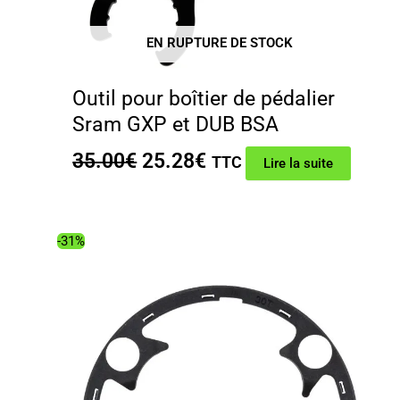
EN RUPTURE DE STOCK
Outil pour boîtier de pédalier
Sram GXP et DUB BSA
Le
Le
35.00
€
25.28
€
TTC
Lire la suite
prix
prix
initial
actuel
était :
est :
-31%
35.00€.
25.28€.