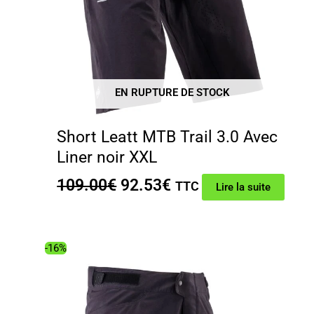
EN RUPTURE DE STOCK
Short Leatt MTB Trail 3.0 Avec
Liner noir XXL
Le
Le
109.00
€
92.53
€
TTC
Lire la suite
prix
prix
initial
actuel
était :
est :
-16%
109.00€.
92.53€.