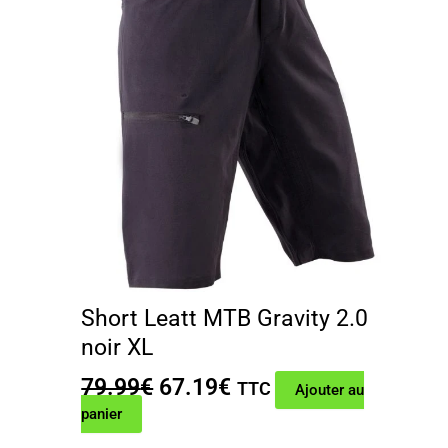
Short Leatt MTB Gravity 2.0
noir XL
Le
Le
79.99
€
67.19
€
TTC
Ajouter au
prix
prix
panier
initial
actuel