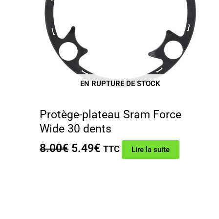
EN RUPTURE DE STOCK
Protège-plateau Sram Force
Wide 30 dents
Le
Le
8.00
€
5.49
€
TTC
Lire la suite
prix
prix
initial
actuel
était :
est :
8.00€.
5.49€.