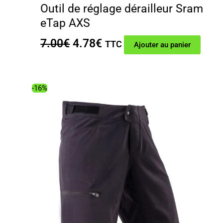
Outil de réglage dérailleur Sram
eTap AXS
Le
Le
7.00
€
4.78
€
TTC
Ajouter au panier
prix
prix
initial
actuel
était :
est :
-16%
7.00€.
4.78€.