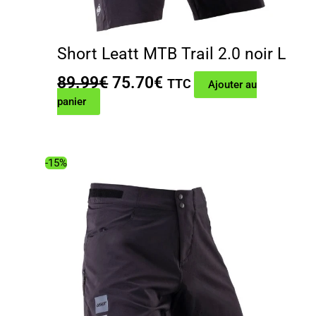
Short Leatt MTB Trail 2.0 noir L
Le
Le
89.99
€
75.70
€
TTC
Ajouter au
prix
prix
panier
initial
actuel
était :
est :
89.99€.
75.70€.
-15%