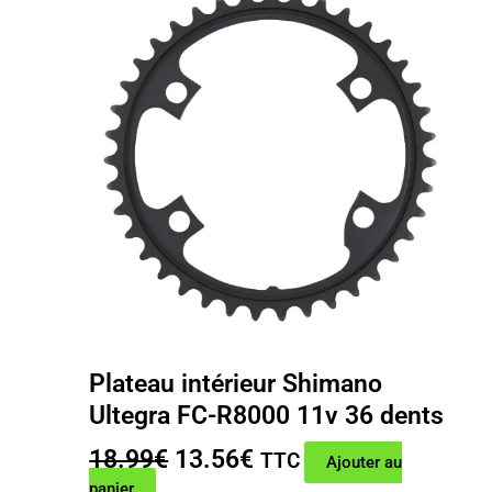
Plateau intérieur Shimano
Ultegra FC-R8000 11v 36 dents
Le
Le
18.99
€
13.56
€
TTC
Ajouter au
prix
prix
panier