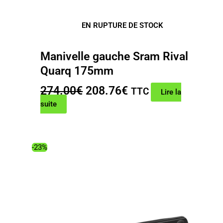
EN RUPTURE DE STOCK
Manivelle gauche Sram Rival
Quarq 175mm
Le
Le
274.00
€
208.76
€
TTC
Lire la
prix
prix
suite
initial
actuel
était :
est :
274.00€.
208.76€.
-23%