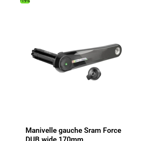
380.00€.
242.44€.
-19%
Manivelle gauche Sram Force
DUB wide 170mm