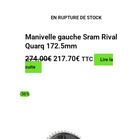
EN RUPTURE DE STOCK
Manivelle gauche Sram Rival
Quarq 172.5mm
Le
Le
274.00
€
217.70
€
TTC
Lire la
prix
prix
suite
initial
actuel
était :
est :
274.00€.
217.70€.
-36%