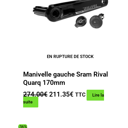
EN RUPTURE DE STOCK
Manivelle gauche Sram Rival
Quarq 170mm
Le
Le
274.00
€
211.35
€
TTC
Lire la
prix
prix
suite
initial
actuel
était :
est :
274.00€.
211.35€.
-36%