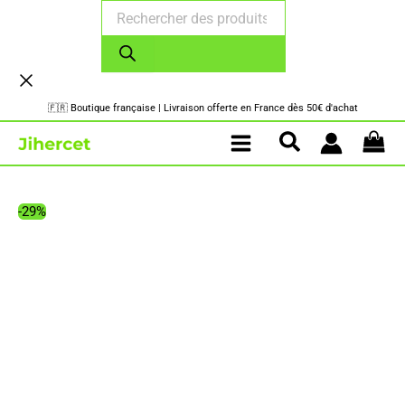
Recherche
Aller
de
au
produits
contenu
🇫🇷 Boutique française | Livraison offerte en France dès 50€ d'achat
-29%