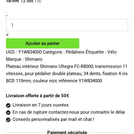
Le
Le
18.99
€
13.56
€
TTC
prix
prix
initial
actuel
quantité
-
de
était :
est :
Plateau
18.99€.
13.56€.
intérieur
+
Shimano
Ajouter au panier
Ultegra
FC-
UGS :
Y1W834000
Catégorie :
Pédaliers
Étiquette :
Vélo
R8000
Marque :
Shimano
11v
Plateau intérieur Shimano Ultegra FC-R8000, transmission 11
34
vitesses, pour pédalier double plateau, 34 dents, fixation 4 vis
dents
BCD 110mm, couleur noir, référence Y1W834000
Livraison offerte à partir de 50€
Livraison en 7 jours ouvrées
En cas de rupture contactez-nous pour connaitre le délai
Conseils personnalisés par mail et chat !
Paiement sécurisée