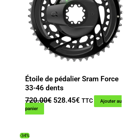
Étoile de pédalier Sram Force
33-46 dents
Le
Le
720.00
€
528.45
€
TTC
Ajouter au
prix
prix
panier
initial
actuel
était :
est :
720.00€.
528.45€.
-34%