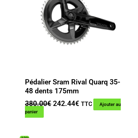
Pédalier Sram Rival Quarq 35-
48 dents 175mm
Le
Le
380.00
€
242.44
€
TTC
Ajouter au
prix
prix
panier
initial
actuel
était :
est :