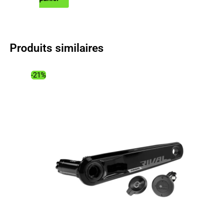
initial
actuel
était :
est :
18.99€.
13.56€.
Produits similaires
-21%