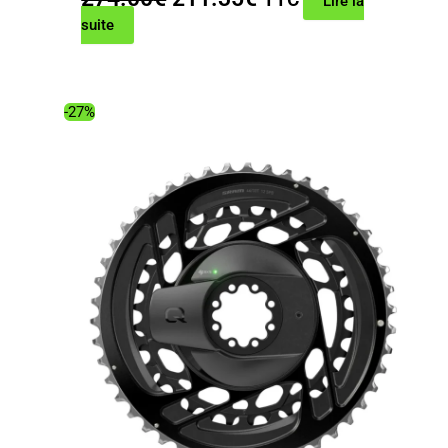
Lire la
prix
prix
suite
initial
actuel
était :
est :
274.00€.
211.35€.
-27%