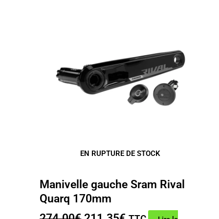
EN RUPTURE DE STOCK
Manivelle gauche Sram Rival
Quarq 170mm
Le
Le
274.00
€
211.35
€
TTC