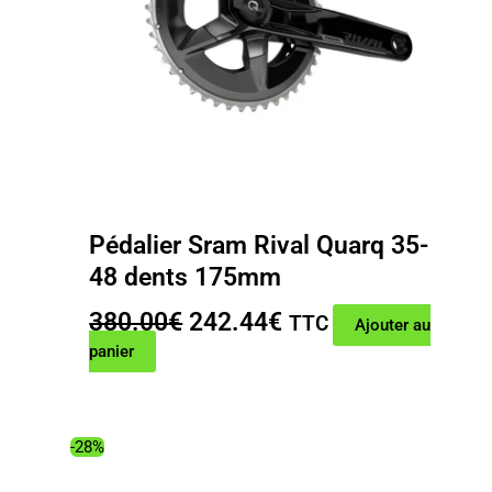
Pédalier Sram Rival Quarq 35-
48 dents 175mm
Le
Le
380.00
€
242.44
€
TTC
Ajouter au
prix
prix
panier
initial
actuel
était :
est :
380.00€.
242.44€.
-28%