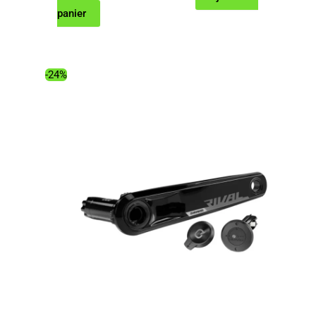
prix
prix
panier
initial
actuel
était :
est :
82.49€.
59.28€.
-24%