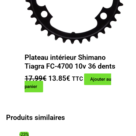
Plateau intérieur Shimano
Tiagra FC-4700 10v 36 dents
Le
Le
17.99
€
13.85
€
TTC
Ajouter au
prix
prix
panier
initial
actuel
était :
est :
17.99€.
13.85€.
Produits similaires
-23%