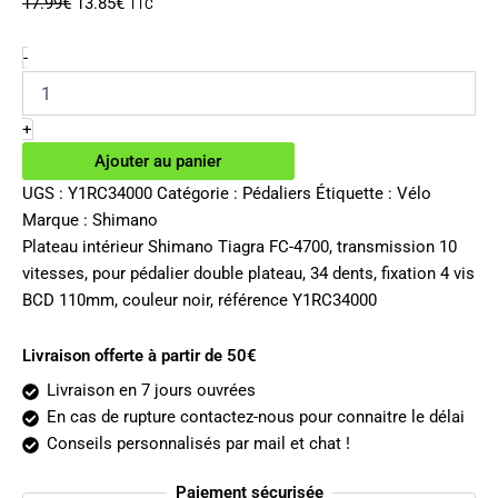
Le
Le
17.99
€
13.85
€
TTC
prix
prix
initial
actuel
quantité
-
de
était :
est :
Plateau
17.99€.
13.85€.
intérieur
+
Shimano
Ajouter au panier
Tiagra
FC-
UGS :
Y1RC34000
Catégorie :
Pédaliers
Étiquette :
Vélo
4700
Marque :
Shimano
10v
Plateau intérieur Shimano Tiagra FC-4700, transmission 10
34
vitesses, pour pédalier double plateau, 34 dents, fixation 4 vis
dents
BCD 110mm, couleur noir, référence Y1RC34000
Livraison offerte à partir de 50€
Livraison en 7 jours ouvrées
En cas de rupture contactez-nous pour connaitre le délai
Conseils personnalisés par mail et chat !
Paiement sécurisée