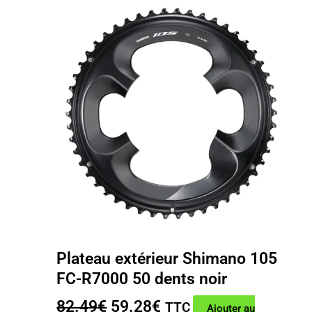
Plateau extérieur Shimano 105
FC-R7000 50 dents noir
Le
Le
82.49
€
59.28
€
TTC
Ajouter au