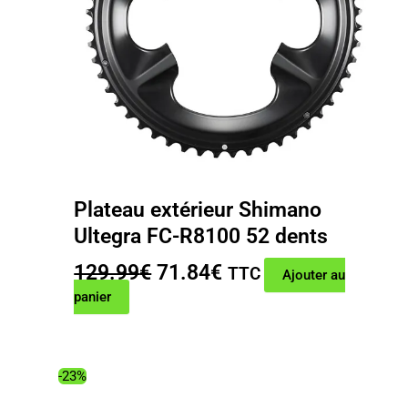
Plateau extérieur Shimano
Ultegra FC-R8100 52 dents
Le
Le
129.99
€
71.84
€
TTC
Ajouter au
prix
prix
panier
initial
actuel
était :
est :
129.99€.
71.84€.
-23%