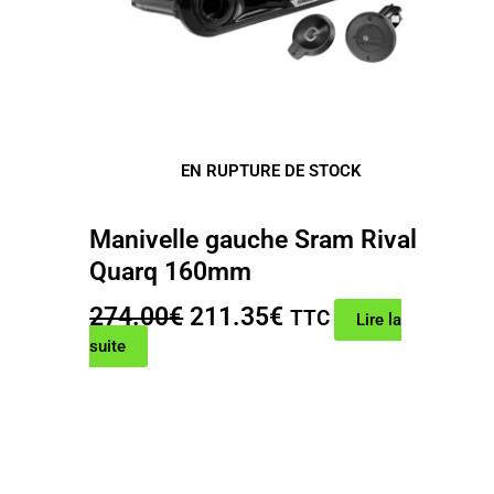
EN RUPTURE DE STOCK
Manivelle gauche Sram Rival
Quarq 160mm
Le
Le
274.00
€
211.35
€
TTC
Lire la
prix
prix
suite
initial
actuel
était :
est :
274.00€.
211.35€.