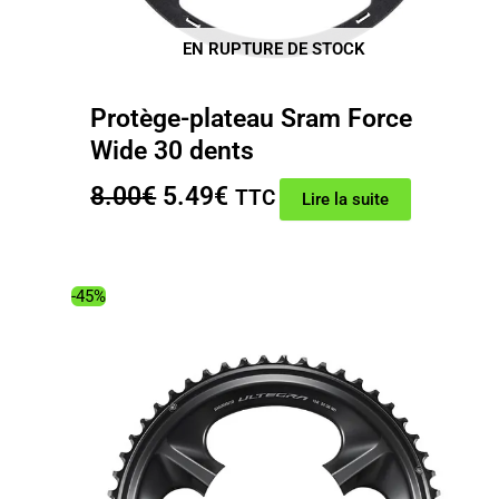
EN RUPTURE DE STOCK
Protège-plateau Sram Force
Wide 30 dents
Le
Le
8.00
€
5.49
€
TTC
Lire la suite
prix
prix
initial
actuel
était :
est :
-45%
8.00€.
5.49€.