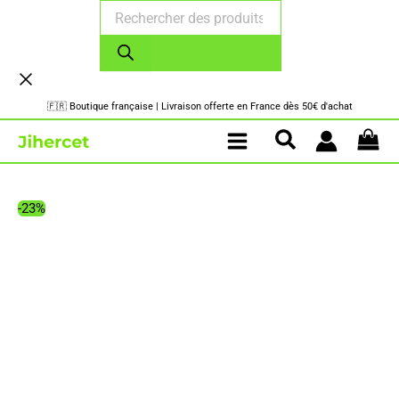
Recherche
Aller
de
au
produits
contenu
🇫🇷 Boutique française | Livraison offerte en France dès 50€ d'achat
-23%