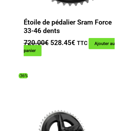
Étoile de pédalier Sram Force
33-46 dents
Le
Le
720.00
€
528.45
€
TTC
Ajouter au
prix
prix
panier
initial
actuel
était :
est :
720.00€.
528.45€.
-36%