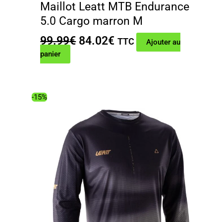
Maillot Leatt MTB Endurance
5.0 Cargo marron M
Le
Le
99.99
€
84.02
€
TTC
Ajouter au
prix
prix
panier
initial
actuel
était :
est :
99.99€.
84.02€.
-15%