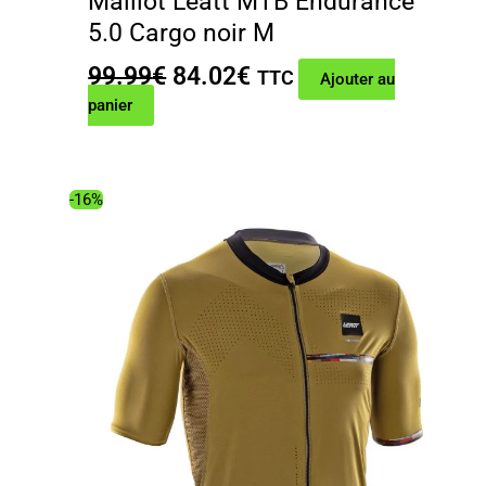
Maillot Leatt MTB Endurance
5.0 Cargo noir M
Le
Le
99.99
€
84.02
€
TTC
Ajouter au
prix
prix
panier
initial
actuel
était :
est :
99.99€.
84.02€.
-16%