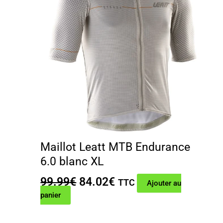
Maillot Leatt MTB Endurance
6.0 blanc XL
Le
Le
99.99
€
84.02
€
TTC
Ajouter au
prix
prix
panier
initial
actuel