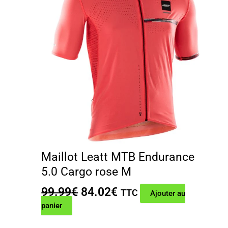
Maillot Leatt MTB Endurance
5.0 Cargo rose M
Le
Le
99.99
€
84.02
€
TTC
Ajouter au
prix
prix
panier
initial
actuel