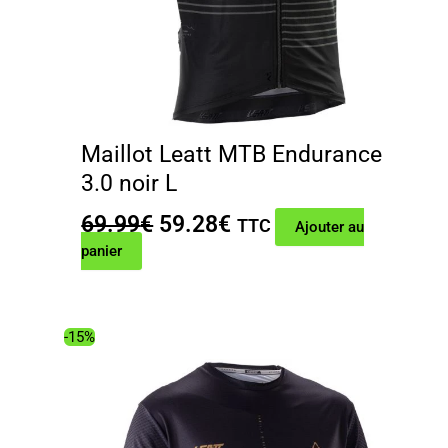
Maillot Leatt MTB Endurance
3.0 noir L
Le
Le
69.99
€
59.28
€
TTC
Ajouter au
prix
prix
panier
initial
actuel
était :
est :
69.99€.
59.28€.
-15%