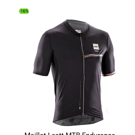
était :
est :
49.99€.
42.45€.
-16%