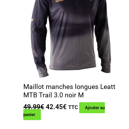
Maillot manches longues Leatt
MTB Trail 3.0 noir M
Le
Le
49.99
€
42.45
€
TTC
Ajouter au
prix
prix
panier
initial
actuel