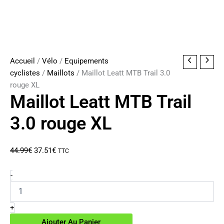
Accueil
/
Vélo
/
Equipements
cyclistes
/
Maillots
/ Maillot Leatt MTB Trail 3.0
rouge XL
Maillot Leatt MTB Trail
3.0 rouge XL
Le
Le
44.99
€
37.51
€
TTC
prix
prix
initial
actuel
quantité
-
de
était :
est :
Maillot
44.99€.
37.51€.
Leatt
+
MTB
Ajouter Au Panier
Trail