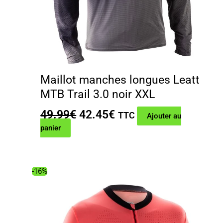
Maillot manches longues Leatt
MTB Trail 3.0 noir XXL
Le
Le
49.99
€
42.45
€
TTC
Ajouter au
prix
prix
panier
initial
actuel
était :
est :
49.99€.
42.45€.
-16%