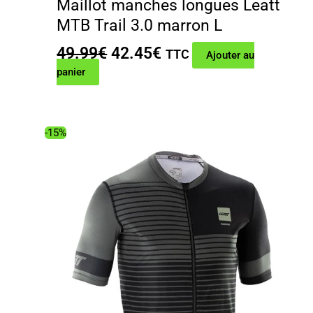
Maillot manches longues Leatt
MTB Trail 3.0 marron L
Le
Le
49.99
€
42.45
€
TTC
Ajouter au
prix
prix
panier
initial
actuel
était :
est :
49.99€.
42.45€.
-15%