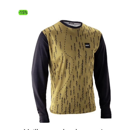
était :
est :
99.99€.
84.02€.
-15%