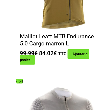
Maillot Leatt MTB Endurance
5.0 Cargo marron L
Le
Le
99.99
€
84.02
€
TTC
Ajouter au
prix
prix
panier
initial
actuel
était :
est :
99.99€.
84.02€.
-16%