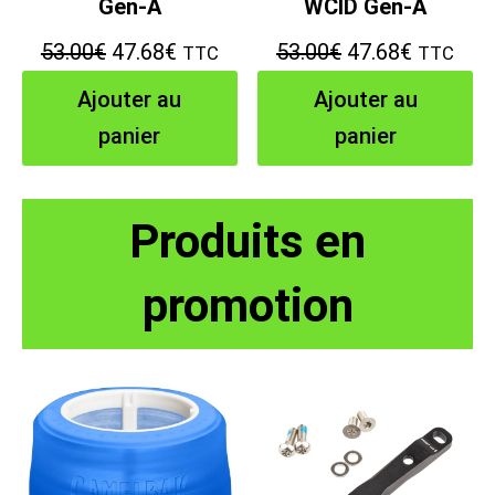
Gen-A
WCID Gen-A
Le
Le
Le
Le
53.00
€
47.68
€
53.00
€
47.68
€
TTC
TTC
prix
prix
prix
prix
Ajouter au
Ajouter au
initial
actuel
initial
actuel
panier
panier
était :
est :
était :
est :
53.00€.
47.68€.
53.00€.
47.68€.
Produits en
promotion