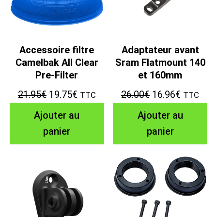
Accessoire filtre
Adaptateur avant
Camelbak All Clear
Sram Flatmount 140
Pre-Filter
et 160mm
Le
Le
Le
Le
21.95
€
19.75
€
26.00
€
16.96
€
TTC
TTC
prix
prix
prix
prix
Ajouter au
Ajouter au
initial
actuel
initial
actuel
panier
panier
était :
est :
était :
est :
21.95€.
19.75€.
26.00€.
16.96€.