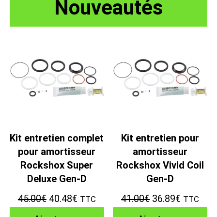
Nouveautés
Kit entretien complet
Kit entretien pour
pour amortisseur
amortisseur
Rockshox Super
Rockshox Vivid Coil
Deluxe Gen-D
Gen-D
Le
Le
Le
Le
45.00
€
40.48
€
41.00
€
36.89
€
TTC
TTC
prix
prix
prix
prix