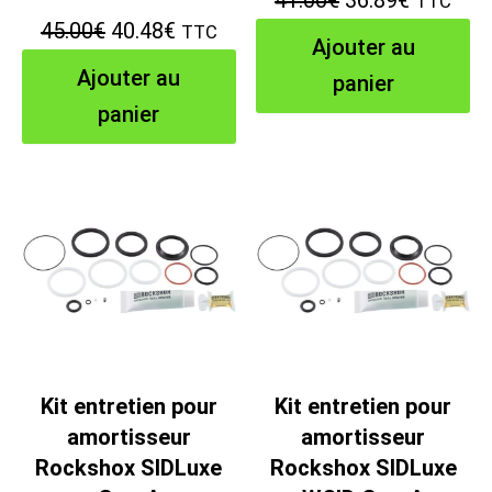
41.00
€
36.89
€
TTC
Le
Le
45.00
€
40.48
€
TTC
prix
prix
Ajouter au
prix
prix
initial
actuel
Ajouter au
panier
initial
actuel
était :
est :
panier
était :
est :
41.00€.
36.89€.
45.00€.
40.48€.
Kit entretien pour
Kit entretien pour
amortisseur
amortisseur
Rockshox SIDLuxe
Rockshox SIDLuxe