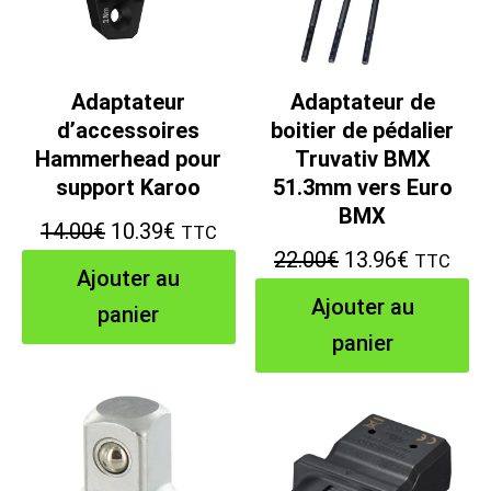
Adaptateur
Adaptateur de
d’accessoires
boitier de pédalier
Hammerhead pour
Truvativ BMX
support Karoo
51.3mm vers Euro
BMX
Le
Le
14.00
€
10.39
€
TTC
Le
Le
22.00
€
13.96
€
TTC
prix
prix
Ajouter au
prix
prix
initial
actuel
Ajouter au
panier
initial
actuel
était :
est :
panier
était :
est :
14.00€.
10.39€.
22.00€.
13.96€.