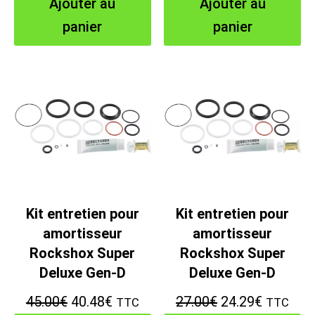
Ajouter au
Ajouter au
initial
actuel
initial
actuel
panier
panier
était :
est :
était :
est :
45.00€.
40.48€.
41.00€.
36.89€.
Kit entretien pour
Kit entretien pour
amortisseur
amortisseur
Rockshox Super
Rockshox Super
Deluxe Gen-D
Deluxe Gen-D
Le
Le
Le
Le
45.00
€
40.48
€
27.00
€
24.29
€
TTC
TTC