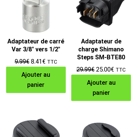
Adaptateur de carré
Adaptateur de
Var 3/8″ vers 1/2″
charge Shimano
Steps SM-BTE80
Le
Le
9.99
€
8.41
€
TTC
Le
Le
29.99
€
25.00
€
TTC
prix
prix
Ajouter au
prix
prix
initial
actuel
Ajouter au
panier
initial
actuel
était :
est :
panier
était :
est :
9.99€.
8.41€.
29.99€.
25.00€.