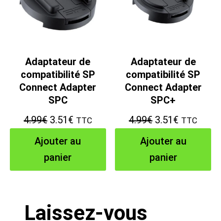
Adaptateur de
Adaptateur de
compatibilité SP
compatibilité SP
Connect Adapter
Connect Adapter
SPC
SPC+
Le
Le
Le
Le
4.99
€
3.51
€
4.99
€
3.51
€
TTC
TTC
prix
prix
prix
prix
Ajouter au
Ajouter au
initial
actuel
initial
actuel
panier
panier
était :
est :
était :
est :
4.99€.
3.51€.
4.99€.
3.51€.
Laissez-vous