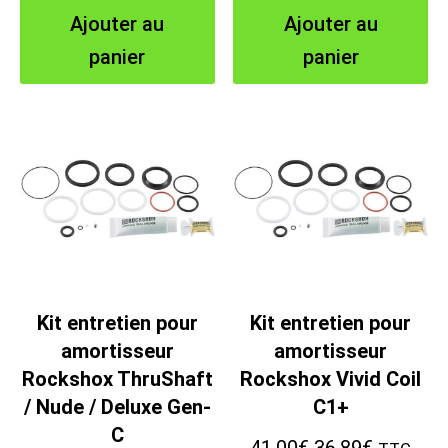
prix
prix
prix
prix
Ajouter au
Ajouter au
initial
actuel
initial
actuel
panier
panier
était :
est :
était :
est :
45.00€.
40.48€.
27.00€.
24.29€.
Kit entretien pour
Kit entretien pour
amortisseur
amortisseur
Rockshox ThruShaft
Rockshox Vivid Coil
/ Nude / Deluxe Gen-
C1+
C
Le
Le