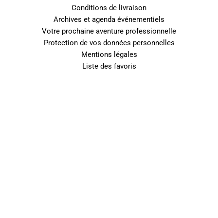
Conditions de livraison
Archives et agenda événementiels
Votre prochaine aventure professionnelle
Protection de vos données personnelles
Mentions légales
Liste des favoris
0
Fermer le panier
Votre panier est vide
0
Découvrez notre boutique pour voir ce qui est disponible
Total
Total
0.00
€