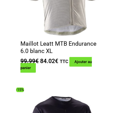
Maillot Leatt MTB Endurance
6.0 blanc XL
Le
Le
99.99
€
84.02
€
TTC
Ajouter au
prix
prix
panier
initial
actuel
était :
est :
99.99€.
84.02€.
-15%