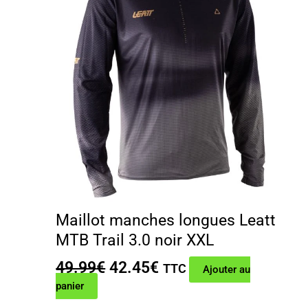
Maillot manches longues Leatt
MTB Trail 3.0 noir XXL
Le
Le
49.99
€
42.45
€
TTC
Ajouter au
prix
prix
panier
initial
actuel