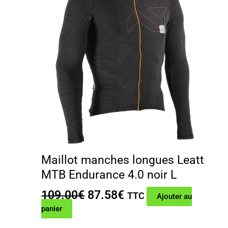
Maillot manches longues Leatt
MTB Endurance 4.0 noir L
Le
Le
109.00
€
87.58
€
TTC
Ajouter au
prix
prix
panier
initial
actuel