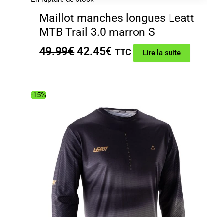
Maillot manches longues Leatt
MTB Trail 3.0 marron S
Le
Le
49.99
€
42.45
€
TTC
Lire la suite
prix
prix
initial
actuel
était :
est :
-15%
49.99€.
42.45€.