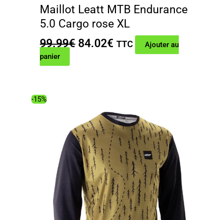
Maillot Leatt MTB Endurance
5.0 Cargo rose XL
Le
Le
99.99
€
84.02
€
TTC
Ajouter au
prix
prix
panier
initial
actuel
était :
est :
99.99€.
84.02€.
-15%