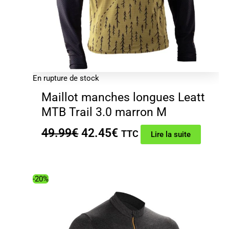
En rupture de stock
Maillot manches longues Leatt
MTB Trail 3.0 marron M
Le
Le
49.99
€
42.45
€
TTC
Lire la suite
prix
prix
initial
actuel
était :
est :
-20%
49.99€.
42.45€.