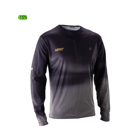
initial
actuel
était :
est :
49.99€.
42.45€.
-15%