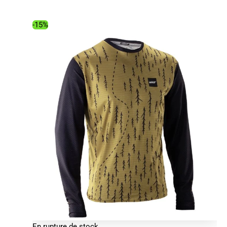
était :
est :
109.00€.
87.58€.
-15%
En rupture de stock