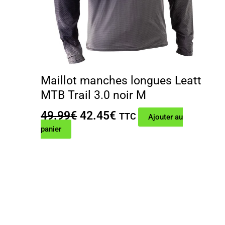
Maillot manches longues Leatt
MTB Trail 3.0 noir M
Le
Le
49.99
€
42.45
€
TTC
Ajouter au
prix
prix
panier
initial
actuel
était :
est :
49.99€.
42.45€.