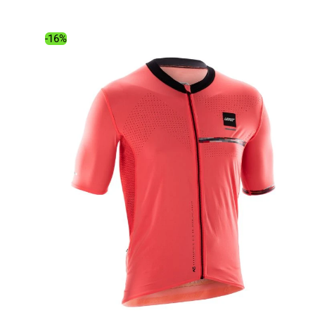
était :
est :
49.99€.
42.45€.
-16%