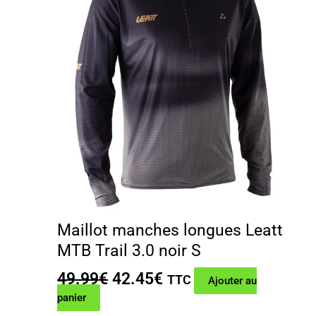
Maillot manches longues Leatt
MTB Trail 3.0 noir S
Le
Le
49.99
€
42.45
€
TTC
Ajouter au
prix
prix
panier