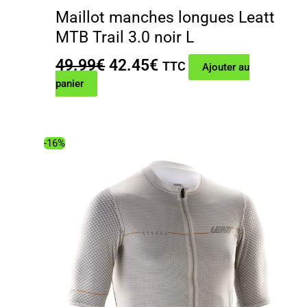
Maillot manches longues Leatt
MTB Trail 3.0 noir L
Le
Le
49.99
€
42.45
€
TTC
Ajouter au
prix
prix
panier
initial
actuel
était :
est :
49.99€.
42.45€.
-16%