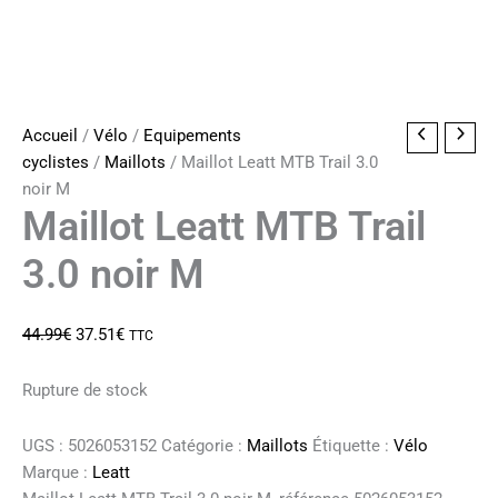
Accueil
/
Vélo
/
Equipements
cyclistes
/
Maillots
/ Maillot Leatt MTB Trail 3.0
noir M
Maillot Leatt MTB Trail
3.0 noir M
Le
Le
44.99
€
37.51
€
TTC
prix
prix
initial
actuel
Rupture de stock
était :
est :
44.99€.
37.51€.
UGS :
5026053152
Catégorie :
Maillots
Étiquette :
Vélo
Marque :
Leatt