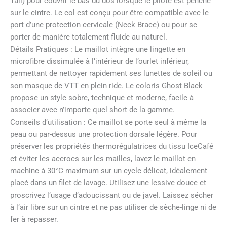
Tail) pour couvrir le bas du dos lorsque le pilote est penché
sur le cintre. Le col est conçu pour être compatible avec le
port d’une protection cervicale (Neck Brace) ou pour se
porter de manière totalement fluide au naturel.
Détails Pratiques : Le maillot intègre une lingette en
microfibre dissimulée à l’intérieur de l’ourlet inférieur,
permettant de nettoyer rapidement ses lunettes de soleil ou
son masque de VTT en plein ride. Le coloris Ghost Black
propose un style sobre, technique et moderne, facile à
associer avec n’importe quel short de la gamme.
Conseils d’utilisation : Ce maillot se porte seul à même la
peau ou par-dessus une protection dorsale légère. Pour
préserver les propriétés thermorégulatrices du tissu IceCafé
et éviter les accrocs sur les mailles, lavez le maillot en
machine à 30°C maximum sur un cycle délicat, idéalement
placé dans un filet de lavage. Utilisez une lessive douce et
proscrivez l’usage d’adoucissant ou de javel. Laissez sécher
à l’air libre sur un cintre et ne pas utiliser de sèche-linge ni de
fer à repasser.