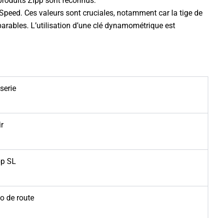
produits Zipp sont reconnus.
L Speed. Ces valeurs sont cruciales, notamment car la tige de
parables. L’utilisation d’une clé dynamométrique est
serie
r
pp SL
o de route