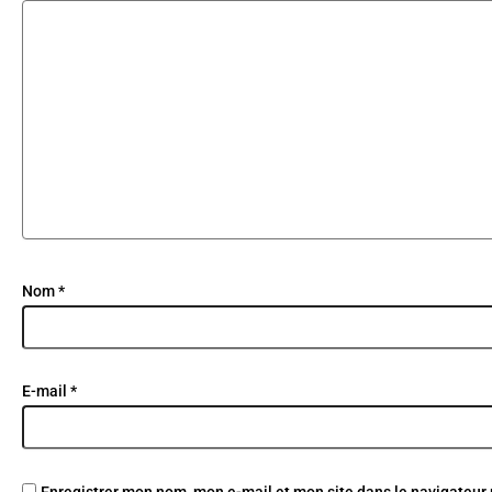
Nom
*
E-mail
*
Enregistrer mon nom, mon e-mail et mon site dans le navigateu