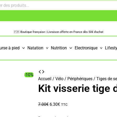
🇫🇷 Boutique française | Livraison offerte en France dès 50€ d'achat
urse à pied
Natation
Nutrition
Electronique
Lifest
-10%
Accueil
/
Vélo
/
Périphériques
/
Tiges de se
Kit visserie tige
Le
Le
7.00
€
6.30
€
TTC
prix
prix