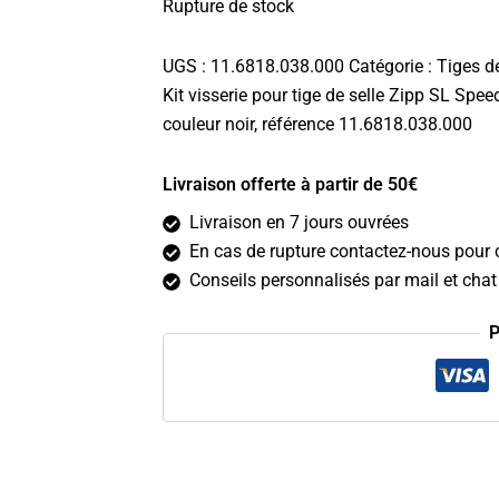
initial
actuel
Rupture de stock
était :
est :
7.00€.
6.30€.
UGS :
11.6818.038.000
Catégorie :
Tiges de
Kit visserie pour tige de selle Zipp SL Spee
couleur noir, référence 11.6818.038.000
Livraison offerte à partir de 50€
Livraison en 7 jours ouvrées
En cas de rupture contactez-nous pour c
Conseils personnalisés par mail et chat 
P