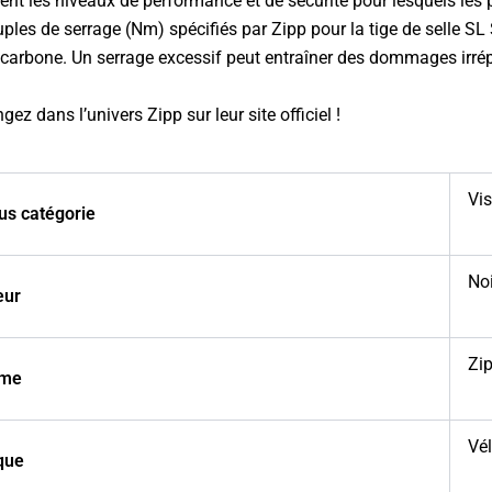
nt les niveaux de performance et de sécurité pour lesquels les 
ouples de serrage (Nm) spécifiés par Zipp pour la tige de selle S
 en carbone. Un serrage excessif peut entraîner des dommages irré
ngez dans l’univers
Zipp sur leur site officiel
!
Vis
us catégorie
Noi
eur
Zi
me
Vél
que