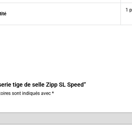
1 p
ité
sserie tige de selle Zipp SL Speed”
oires sont indiqués avec
*