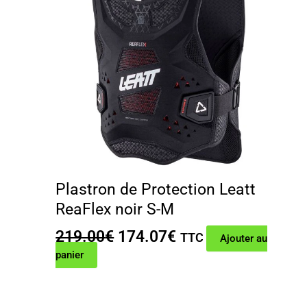
Plastron de Protection Leatt
ReaFlex noir S-M
Le
Le
219.00
€
174.07
€
TTC
Ajouter au
prix
prix
panier
initial
actuel
était :
est :