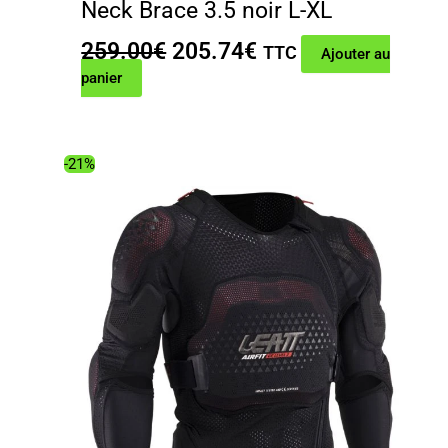
Neck Brace 3.5 noir L-XL
Le
Le
259.00
€
205.74
€
TTC
Ajouter au
prix
prix
panier
initial
actuel
était :
est :
259.00€.
205.74€.
-21%