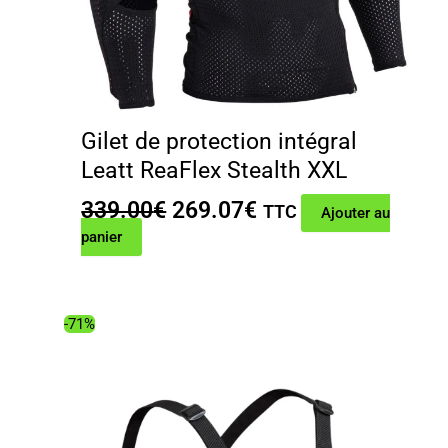
Gilet de protection intégral
Leatt ReaFlex Stealth XXL
Le
Le
339.00
€
269.07
€
TTC
Ajouter au
prix
prix
panier
initial
actuel
était :
est :
339.00€.
269.07€.
-71%