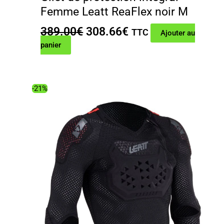
Femme Leatt ReaFlex noir M
Le
Le
389.00
€
308.66
€
TTC
Ajouter au
prix
prix
panier
initial
actuel
était :
est :
389.00€.
308.66€.
-21%