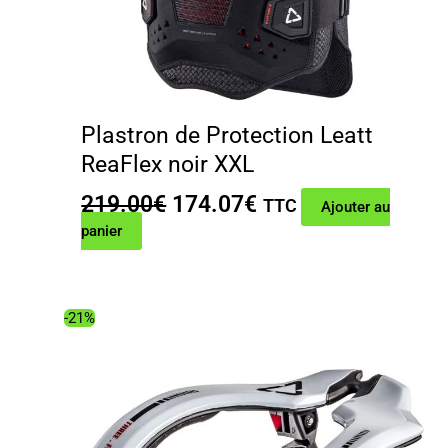
Plastron de Protection Leatt
ReaFlex noir XXL
Le
Le
219.00
€
174.07
€
TTC
Ajouter au
prix
prix
panier
initial
actuel
était :
est :
219.00€.
174.07€.
-21%