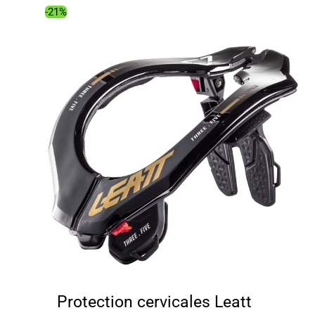
259.00€.
205.74€.
-21%
Protection cervicales Leatt