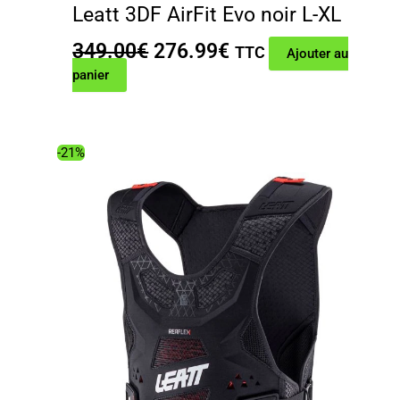
Leatt 3DF AirFit Evo noir L-XL
Le
Le
349.00
€
276.99
€
TTC
Ajouter au
prix
prix
panier
initial
actuel
était :
est :
349.00€.
276.99€.
-21%