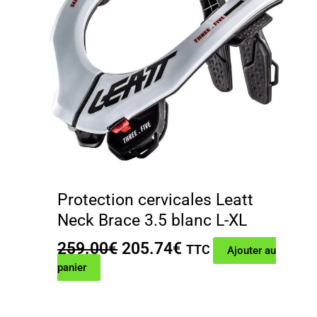
Protection cervicales Leatt
Neck Brace 3.5 blanc L-XL
Le
Le
259.00
€
205.74
€
TTC
Ajouter au
prix
prix
panier
initial
actuel
était :
est :