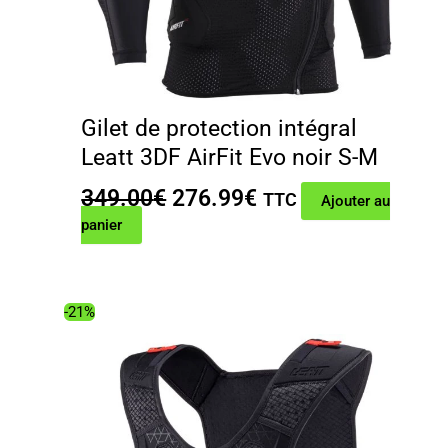
Gilet de protection intégral
Leatt 3DF AirFit Evo noir S-M
Le
Le
349.00
€
276.99
€
TTC
Ajouter au
prix
prix
panier
initial
actuel
était :
est :
349.00€.
276.99€.
-21%