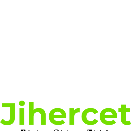
219.00€.
174.07€.