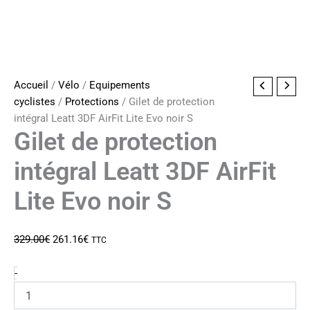
Accueil
/
Vélo
/
Equipements
cyclistes
/
Protections
/ Gilet de protection
intégral Leatt 3DF AirFit Lite Evo noir S
Gilet de protection
intégral Leatt 3DF AirFit
Lite Evo noir S
Le
Le
329.00
€
261.16
€
TTC
prix
prix
initial
actuel
quantité
-
de
était :
est :
Gilet
329.00€.
261.16€.