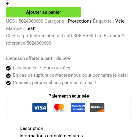
de
+
protection
Ajouter au panier
intégral
Leatt
UGS :
5024060600
Catégorie :
Protections
Étiquette :
Vélo
3DF
Marque :
Leatt
AirFit
Gilet de protection intégral Leatt 3DF AirFit Lite Evo noir S,
Lite
référence 5024060600
Evo
noir
S
Livraison offerte à partir de 50€
Livraison en 7 jours ouvrées
En cas de rupture contactez-nous pour connaitre le délai
Conseils personnalisés par mail et chat !
Paiement sécurisée
Description
Informations complémentaires