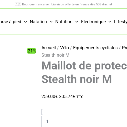
🇫🇷 Boutique française | Livraison offerte en France dès 50€ d'achat
urse à pied
Natation
Nutrition
Electronique
Lifest
Accueil
/
Vélo
/
Equipements cyclistes
/
Pr
-21%
Stealth noir M
Maillot de prote
Stealth noir M
Le
Le
259.00
€
205.74
€
TTC
prix
prix
initial
actuel
quantité
-
de
était :
est :
Maillot
259.00€.
205.74€.