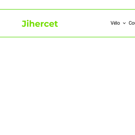
Aller
au
contenu
Vélo
Co