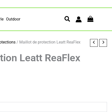
yle
Outdoor
otections
/ Maillot de protection Leatt ReaFlex
ction Leatt ReaFlex