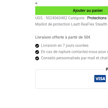
de
+
protection
Ajouter au panier
Leatt
ReaFlex
UGS :
5024060482
Catégorie :
Protections
Stealth
Maillot de protection Leatt ReaFlex Stealt
noir
M
Livraison offerte à partir de 50€
Livraison en 7 jours ouvrées
En cas de rupture contactez-nous pour c
Conseils personnalisés par mail et chat 
P