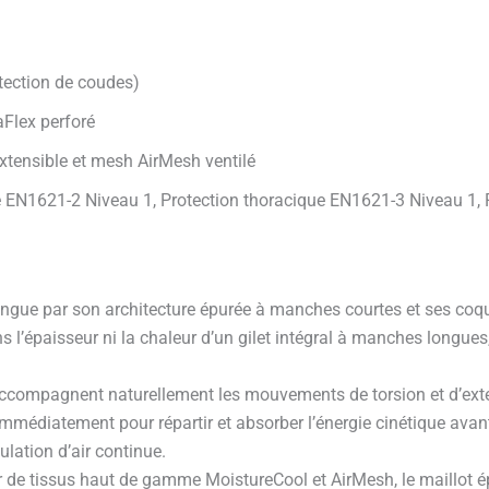
otection de coudes)
aFlex perforé
extensible et mesh AirMesh ventilé
ale EN1621-2 Niveau 1, Protection thoracique EN1621-3 Niveau 1,
tingue par son architecture épurée à manches courtes et ses coqu
ns l’épaisseur ni la chaleur d’un gilet intégral à manches longues
 accompagnent naturellement les mouvements de torsion et d’exte
ie immédiatement pour répartir et absorber l’énergie cinétique ava
ulation d’air continue.
tir de tissus haut de gamme MoistureCool et AirMesh, le maillo