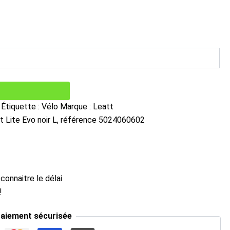
Étiquette :
Vélo
Marque :
Leatt
Fit Lite Evo noir L, référence 5024060602
onnaitre le délai
!
aiement sécurisée