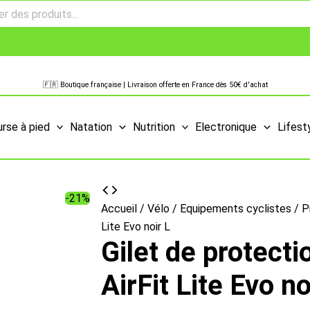
🇫🇷 Boutique française | Livraison offerte en France dès 50€ d'achat
rse à pied
Natation
Nutrition
Electronique
Lifest
-21%
Accueil
/
Vélo
/
Equipements cyclistes
/
P
Lite Evo noir L
Gilet de protecti
AirFit Lite Evo no