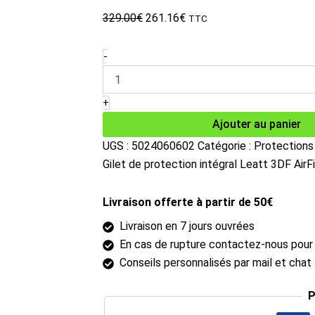
Le
Le
329.00
€
261.16
€
TTC
prix
prix
initial
actuel
quantité
-
de
était :
est :
Gilet
329.00€.
261.16€.
de
+
protection
Ajouter au panier
intégral
Leatt
UGS :
5024060602
Catégorie :
Protections
3DF
Gilet de protection intégral Leatt 3DF Air
AirFit
Lite
Evo
Livraison offerte à partir de 50€
noir
L
Livraison en 7 jours ouvrées
En cas de rupture contactez-nous pour c
Conseils personnalisés par mail et chat 
P