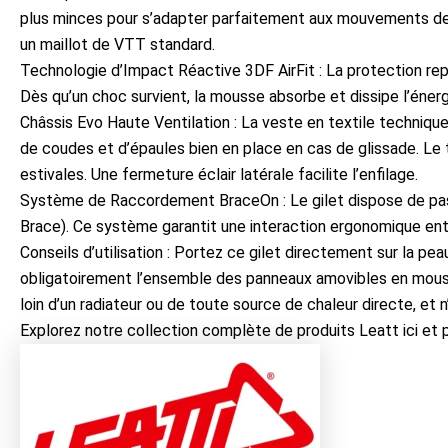
plus minces pour s’adapter parfaitement aux mouvements de t
un maillot de VTT standard.
Technologie d’Impact Réactive 3DF AirFit : La protection re
Dès qu’un choc survient, la mousse absorbe et dissipe l’énergi
Châssis Evo Haute Ventilation : La veste en textile techniqu
de coudes et d’épaules bien en place en cas de glissade. Le 
estivales. Une fermeture éclair latérale facilite l’enfilage.
Système de Raccordement BraceOn : Le gilet dispose de passa
Brace). Ce système garantit une interaction ergonomique entre
Conseils d’utilisation : Portez ce gilet directement sur la pe
obligatoirement l’ensemble des panneaux amovibles en mousse 3
loin d’un radiateur ou de toute source de chaleur directe, et n’
Explorez notre collection complète de produits
Leatt ici
et p