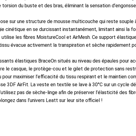
orsion du buste et des bras, éliminant la sensation d’engonsse
pose sur une structure de mousse multicouche qui reste souple à
e cinétique en se durcissant instantanément, limitant ainsi la fo
e utilise les fibres MoistureCool et AirMesh. Ce support élastiq
tissu évacue activement la transpiration et sèche rapidement po
nts élastiques BraceOn situés au niveau des épaules pour accue
 le casque, le protège-cou et le gilet de protection sans restre
au pour maximiser l’efficacité du tissu respirant et le maintien c
DF AirFit. La veste en textile se lave à 30°C sur un cycle délic
utilisez pas de sèche-linge afin de préserver l’élasticité des fibr
longez dans l’univers
Leatt sur leur site officiel
!