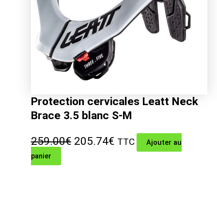
Protection cervicales Leatt Neck
Brace 3.5 blanc S-M
Le
Le
259.00
€
205.74
€
TTC
Ajouter au
panier
prix
prix
initial
actuel
était :
est :
259.00€.
205.74€.