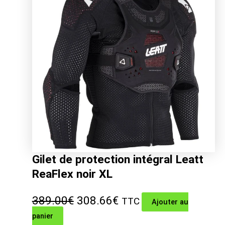
259.00€.
205.74€.
Gilet de protection intégral Leatt
ReaFlex noir XL
Le
Le
389.00
€
308.66
€
TTC
Ajouter au
panier
prix
prix