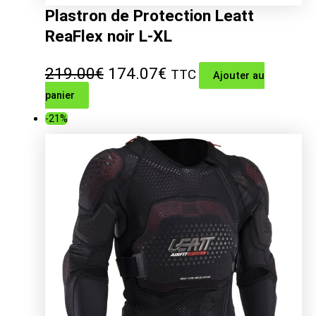
Plastron de Protection Leatt
ReaFlex noir L-XL
Le
Le
219.00
€
174.07
€
TTC
Ajouter au
panier
prix
prix
-21%
initial
actuel
était :
est :
219.00€.
174.07€.