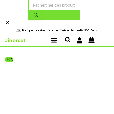
Recherche
Aller
de
au
produits
contenu
🇫🇷 Boutique française | Livraison offerte en France dès 50€ d'achat
-20%