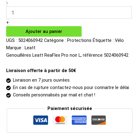
initial
actuel
quantité
-
de
était :
est :
Genouillères
115.00€.
91.93€.
Leatt
+
ReaFlex
Ajouter au panier
Pro
noir
UGS :
5024060942
Catégorie :
Protections
Étiquette :
Vélo
L
Marque :
Leatt
Genouillères Leatt ReaFlex Pro noir L, référence 5024060942
Livraison offerte à partir de 50€
Livraison en 7 jours ouvrées
En cas de rupture contactez-nous pour connaitre le délai
Conseils personnalisés par mail et chat !
Paiement sécurisée