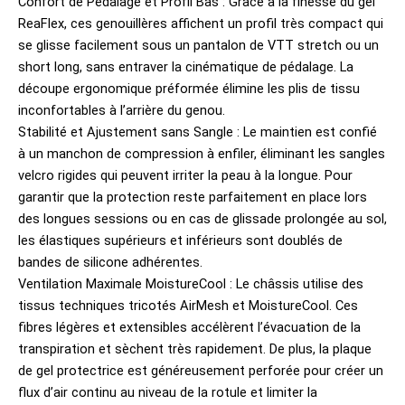
Confort de Pédalage et Profil Bas : Grâce à la finesse du gel
ReaFlex, ces genouillères affichent un profil très compact qui
se glisse facilement sous un pantalon de VTT stretch ou un
short long, sans entraver la cinématique de pédalage. La
découpe ergonomique préformée élimine les plis de tissu
inconfortables à l’arrière du genou.
Stabilité et Ajustement sans Sangle : Le maintien est confié
à un manchon de compression à enfiler, éliminant les sangles
velcro rigides qui peuvent irriter la peau à la longue. Pour
garantir que la protection reste parfaitement en place lors
des longues sessions ou en cas de glissade prolongée au sol,
les élastiques supérieurs et inférieurs sont doublés de
bandes de silicone adhérentes.
Ventilation Maximale MoistureCool : Le châssis utilise des
tissus techniques tricotés AirMesh et MoistureCool. Ces
fibres légères et extensibles accélèrent l’évacuation de la
transpiration et sèchent très rapidement. De plus, la plaque
de gel protectrice est généreusement perforée pour créer un
flux d’air continu au niveau de la rotule et limiter la