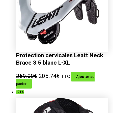
Protection cervicales Leatt Neck
Brace 3.5 blanc L-XL
Le
Le
259.00
€
205.74
€
TTC
Ajouter au
panier
prix
prix
-21%
initial
actuel
était :
est :