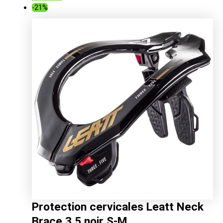
-21%
initial
actuel
était :
est :
389.00€.
308.66€.
Protection cervicales Leatt Neck
Brace 3.5 noir S-M