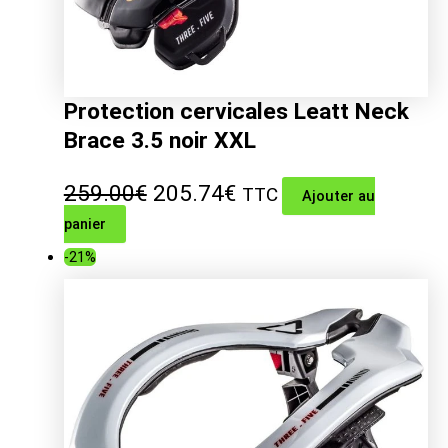
Protection cervicales Leatt Neck
Brace 3.5 noir XXL
Le
Le
259.00
€
205.74
€
TTC
Ajouter au
panier
prix
prix
-21%
initial
actuel
était :
est :
259.00€.
205.74€.