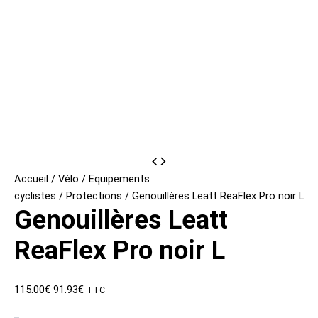
Accueil
/
Vélo
/
Equipements
cyclistes
/
Protections
/ Genouillères Leatt ReaFlex Pro noir L
Genouillères Leatt
ReaFlex Pro noir L
Le
Le
115.00
€
91.93
€
TTC
prix
prix