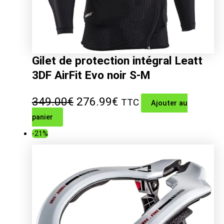
Gilet de protection intégral Leatt
3DF AirFit Evo noir S-M
Le
Le
349.00
€
276.99
€
TTC
Ajouter au
panier
prix
prix
-21%
initial
actuel
était :
est :
349.00€.
276.99€.