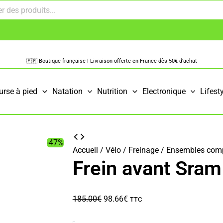
🇫🇷 Boutique française | Livraison offerte en France dès 50€ d'achat
urse à pied
Natation
Nutrition
Electronique
Lifest
-47%
Accueil
/
Vélo
/
Freinage
/
Ensembles comp
Frein avant Sram
Le
Le
185.00
€
98.66
€
TTC
prix
prix