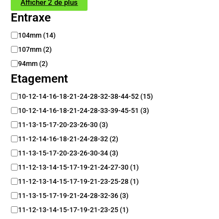
Afficher 2 de plus
Entraxe
E
104mm
(
14
)
n
107mm
(
2
)
t
r
94mm
(
2
)
a
Etagement
x
e
E
10-12-14-16-18-21-24-28-32-38-44-52
(
15
)
t
10-12-14-16-18-21-24-28-33-39-45-51
(
3
)
a
g
11-13-15-17-20-23-26-30
(
3
)
e
11-12-14-16-18-21-24-28-32
(
2
)
m
11-13-15-17-20-23-26-30-34
(
3
)
e
n
11-12-13-14-15-17-19-21-24-27-30
(
1
)
t
11-12-13-14-15-17-19-21-23-25-28
(
1
)
11-13-15-17-19-21-24-28-32-36
(
3
)
11-12-13-14-15-17-19-21-23-25
(
1
)