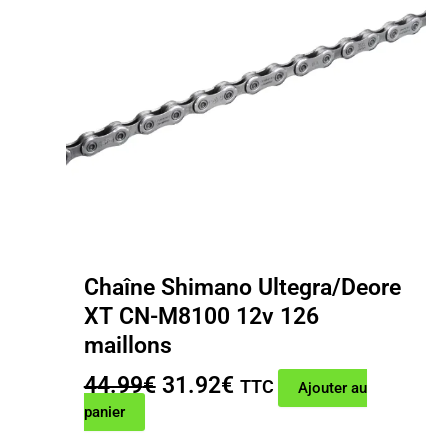
Chaîne Shimano Ultegra/Deore
XT CN-M8100 12v 126
maillons
Le
Le
44.99
€
31.92
€
TTC
Ajouter au
prix
prix
panier
initial
actuel