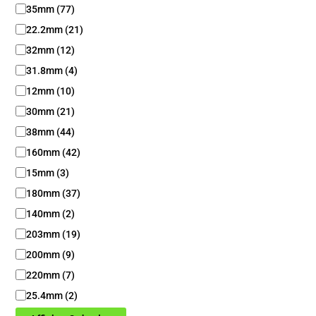
D
35mm
(
77
)
i
22.2mm
(
21
)
a
m
32mm
(
12
)
è
31.8mm
(
4
)
t
12mm
(
10
)
r
e
30mm
(
21
)
38mm
(
44
)
160mm
(
42
)
15mm
(
3
)
180mm
(
37
)
140mm
(
2
)
203mm
(
19
)
200mm
(
9
)
220mm
(
7
)
25.4mm
(
2
)