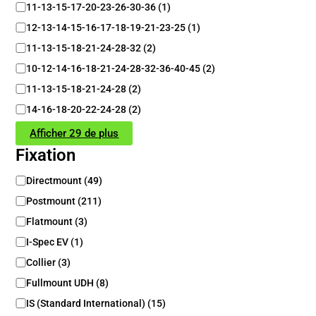
11-13-15-17-20-23-26-30-36
(
1
)
12-13-14-15-16-17-18-19-21-23-25
(
1
)
11-13-15-18-21-24-28-32
(
2
)
10-12-14-16-18-21-24-28-32-36-40-45
(
2
)
11-13-15-18-21-24-28
(
2
)
14-16-18-20-22-24-28
(
2
)
Afficher 29 de plus
Fixation
F
Directmount
(
49
)
i
Postmount
(
211
)
x
a
Flatmount
(
3
)
t
I-Spec EV
(
1
)
i
Collier
(
3
)
o
n
Fullmount UDH
(
8
)
IS (Standard International)
(
15
)