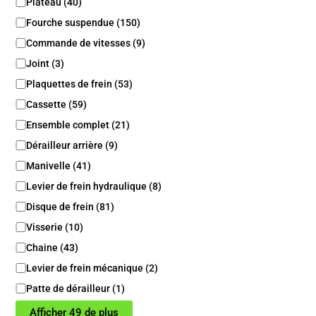
C
Plateau
(
40
)
a
Fourche suspendue
(
150
)
t
é
Commande de vitesses
(
9
)
g
Joint
(
3
)
o
Plaquettes de frein
(
53
)
r
i
Cassette
(
59
)
e
Ensemble complet
(
21
)
/
S
Dérailleur arrière
(
9
)
o
Manivelle
(
41
)
u
s
Levier de frein hydraulique
(
8
)
c
Disque de frein
(
81
)
a
t
Visserie
(
10
)
é
Chaine
(
43
)
g
Levier de frein mécanique
(
2
)
o
r
Patte de dérailleur
(
1
)
i
e
Afficher 49 de plus