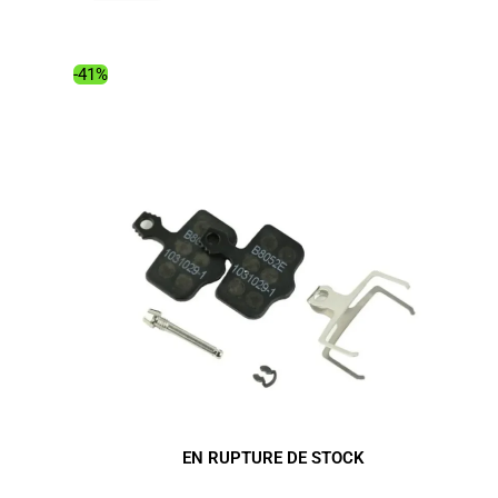
initial
actuel
était :
est :
26.99€.
14.09€.
-41%
EN RUPTURE DE STOCK