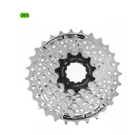
était :
est :
44.99€.
31.92€.
-36%