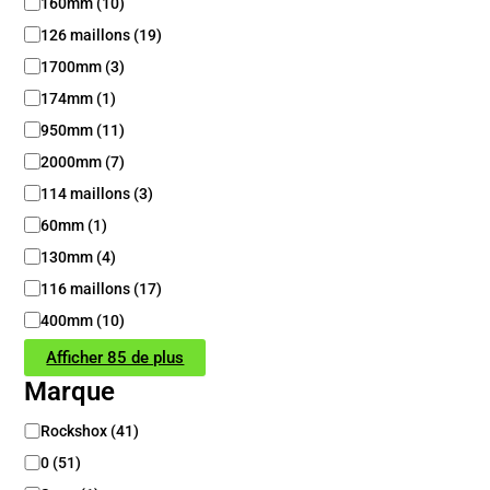
160mm
(
10
)
u
r
126 maillons
(
19
)
1700mm
(
3
)
174mm
(
1
)
950mm
(
11
)
2000mm
(
7
)
114 maillons
(
3
)
60mm
(
1
)
130mm
(
4
)
116 maillons
(
17
)
400mm
(
10
)
Afficher 85 de plus
Marque
M
Rockshox
(
41
)
a
0
(
51
)
r