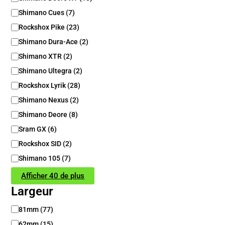
Shimano Cues
(
7
)
Rockshox Pike
(
23
)
Shimano Dura-Ace
(
2
)
Shimano XTR
(
2
)
Shimano Ultegra
(
2
)
Rockshox Lyrik
(
28
)
Shimano Nexus
(
2
)
Shimano Deore
(
8
)
Sram GX
(
6
)
Rockshox SID
(
2
)
Shimano 105
(
7
)
Afficher 40 de plus
Largeur
L
81mm
(
77
)
a
62mm
(
15
)