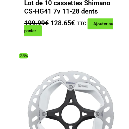
Lot de 10 cassettes Shimano
CS-HG41 7v 11-28 dents
Le
Le
199.99
€
128.65
€
TTC
Ajouter au
prix
prix
panier
initial
actuel
était :
est :
199.99€.
128.65€.
-38%