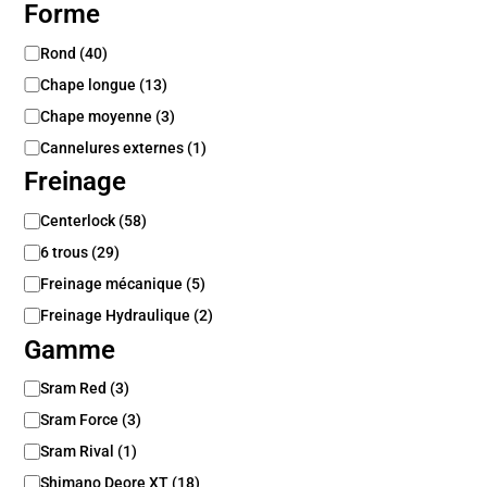
Forme
F
Rond
(
40
)
o
Chape longue
(
13
)
r
m
Chape moyenne
(
3
)
e
Cannelures externes
(
1
)
Freinage
F
Centerlock
(
58
)
r
6 trous
(
29
)
e
i
Freinage mécanique
(
5
)
n
Freinage Hydraulique
(
2
)
a
Gamme
g
e
G
Sram Red
(
3
)
a
Sram Force
(
3
)
m
m
Sram Rival
(
1
)
e
Shimano Deore XT
(
18
)