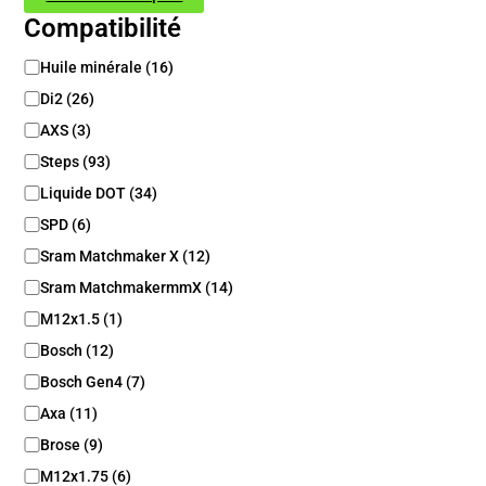
Compatibilité
C
Huile minérale
(
16
)
o
Di2
(
26
)
m
p
AXS
(
3
)
a
Steps
(
93
)
t
Liquide DOT
(
34
)
i
b
SPD
(
6
)
i
Sram Matchmaker X
(
12
)
l
i
Sram MatchmakermmX
(
14
)
t
M12x1.5
(
1
)
é
Bosch
(
12
)
Bosch Gen4
(
7
)
Axa
(
11
)
Brose
(
9
)
M12x1.75
(
6
)