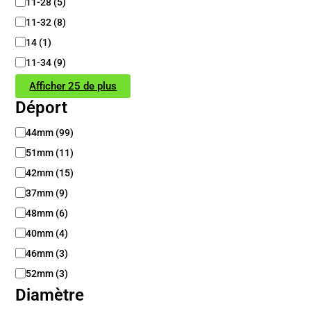
11-28
(
5
)
11-32
(
8
)
14
(
1
)
11-34
(
9
)
Afficher 25 de plus
Déport
D
44mm
(
99
)
é
51mm
(
11
)
p
o
42mm
(
15
)
r
37mm
(
9
)
t
48mm
(
6
)
40mm
(
4
)
46mm
(
3
)
52mm
(
3
)
Diamètre