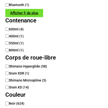
Bluetooth
(
1
)
Afficher 9 de plus
Contenance
C
600ml
(
4
)
o
400ml
(
1
)
n
t
550ml
(
1
)
e
800ml
(
1
)
n
Corps de roue-libre
a
n
C
Shimano Hyperglide
(
58
)
c
o
e
Sram XDR
(
1
)
r
p
Shimano Microspline
(
5
)
s
Sram XD
(
14
)
d
Couleur
e
r
C
Noir
(
624
)
o
o