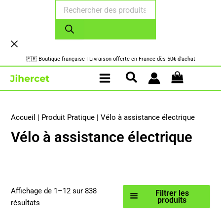
Recherche
Aller
de
au
produits
contenu
🇫🇷 Boutique française | Livraison offerte en France dès 50€ d'achat
Accueil
|
Produit Pratique
|
Vélo à assistance électrique
Vélo à assistance électrique
Affichage de 1–12 sur 838
Filtrer les
produits
Trié
résultats
par