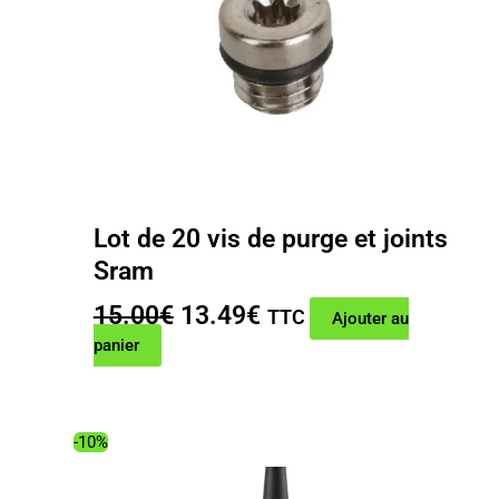
Lot de 20 vis de purge et joints
Sram
Le
Le
15.00
€
13.49
€
TTC
Ajouter au
prix
prix
panier
initial
actuel
était :
est :
15.00€.
13.49€.
-10%