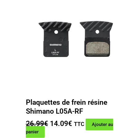
Plaquettes de frein résine
Shimano L05A-RF
Le
Le
26.99
€
14.09
€
TTC
Ajouter au
prix
prix
panier