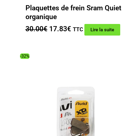
Plaquettes de frein Sram Quiet
organique
Le
Le
30.00
€
17.83
€
TTC
Lire la suite
prix
prix
initial
actuel
était :
est :
-32%
30.00€.
17.83€.