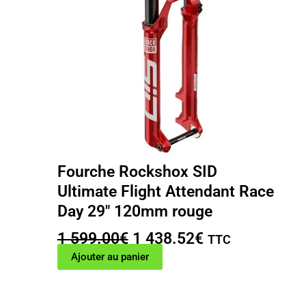
Fourche Rockshox SID
Ultimate Flight Attendant Race
Day 29″ 120mm rouge
Le
Le
1 599.00
€
1 438.52
€
TTC
prix
prix
Ajouter au panier
initial
actuel
était :
est :