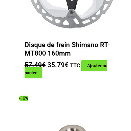
Disque de frein Shimano RT-
MT800 160mm
Le
Le
57.49
€
35.79
€
TTC
Ajouter au
prix
prix
panier
initial
actuel
était :
est :
57.49€.
35.79€.
-10%