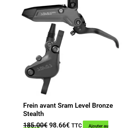
Frein avant Sram Level Bronze
Stealth
Le
Le
185.00
€
98.66
€
TTC
Ajouter au