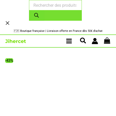
Recherche
Aller
de
au
produits
contenu
🇫🇷 Boutique française | Livraison offerte en France dès 50€ d'achat
-43%