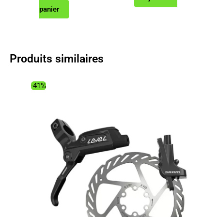
prix
prix
panier
initial
actuel
était :
est :
78.00€.
44.52€.
Produits similaires
-41%