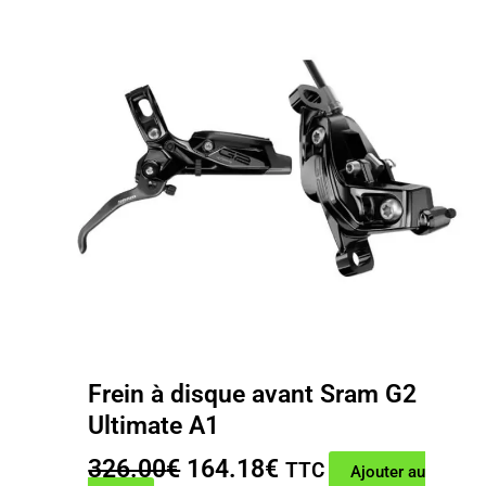
Frein à disque avant Sram G2
Ultimate A1
Le
Le
326.00
€
164.18
€
TTC
Ajouter au