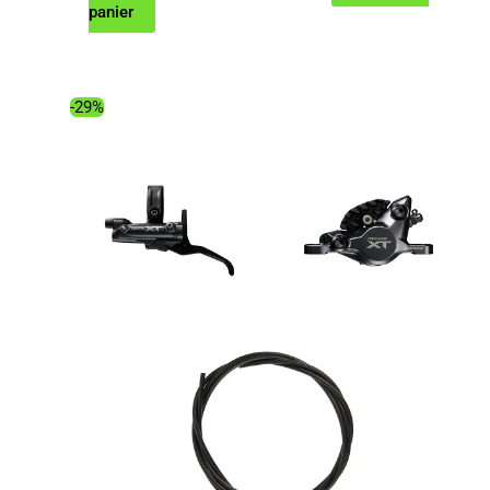
prix
prix
panier
initial
actuel
était :
est :
326.00€.
164.18€.
-29%