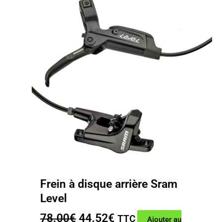
Frein à disque arrière Sram
Level
Le
Le
78.00
€
44.52
€
TTC
Ajouter au