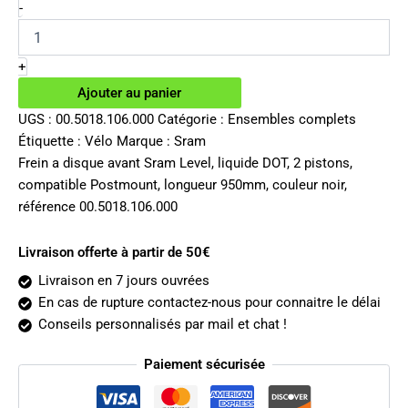
initial
actuel
quantité
-
de
était :
est :
Frein
78.00€.
44.48€.
a
+
disque
Ajouter au panier
avant
Sram
UGS :
00.5018.106.000
Catégorie :
Ensembles complets
Level
Étiquette :
Vélo
Marque :
Sram
Frein a disque avant Sram Level, liquide DOT, 2 pistons,
compatible Postmount, longueur 950mm, couleur noir,
référence 00.5018.106.000
Livraison offerte à partir de 50€
Livraison en 7 jours ouvrées
En cas de rupture contactez-nous pour connaitre le délai
Conseils personnalisés par mail et chat !
Paiement sécurisée