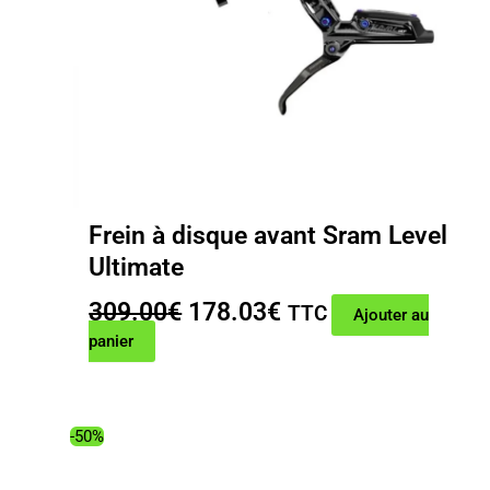
Frein à disque avant Sram Level
Ultimate
Le
Le
309.00
€
178.03
€
TTC
Ajouter au
prix
prix
panier
initial
actuel
était :
est :
309.00€.
178.03€.
-50%