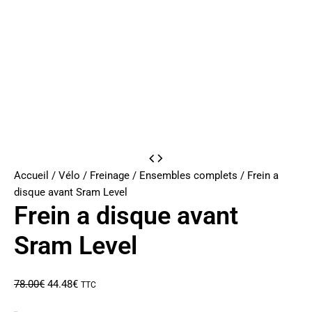
Accueil
/
Vélo
/
Freinage
/
Ensembles complets
/ Frein a
disque avant Sram Level
Frein a disque avant
Sram Level
Le
Le
78.00
€
44.48
€
TTC
prix
prix