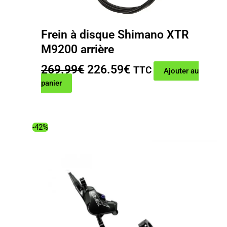
Frein à disque Shimano XTR
M9200 arrière
Le
Le
269.99
€
226.59
€
TTC
Ajouter au
prix
prix
panier
initial
actuel
était :
est :
269.99€.
226.59€.
-42%