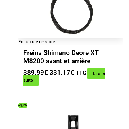
En rupture de stock
Freins Shimano Deore XT
M8200 avant et arrière
Le
Le
389.99
€
331.17
€
TTC
Lire la
prix
prix
suite
initial
actuel
était :
est :
389.99€.
331.17€.
-47%