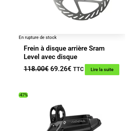
En rupture de stock
Frein à disque arrière Sram
Level avec disque
Le
Le
118.00
€
69.26
€
TTC
Lire la suite
prix
prix
initial
actuel
était :
est :
-47%
118.00€.
69.26€.