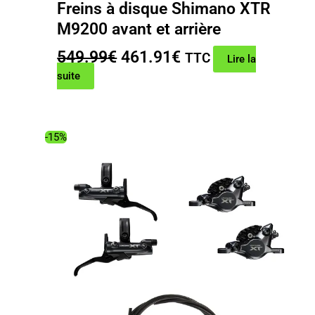
Freins à disque Shimano XTR
M9200 avant et arrière
Le
Le
549.99
€
461.91
€
TTC
Lire la
prix
prix
suite
initial
actuel
était :
est :
549.99€.
461.91€.
-15%