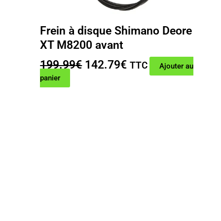
Frein à disque Shimano Deore
XT M8200 avant
Le
Le
199.99
€
142.79
€
TTC
Ajouter au
prix
prix
panier
initial
actuel
était :
est :
199.99€.
142.79€.