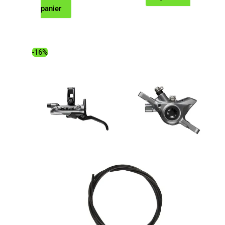
prix
prix
panier
initial
actuel
était :
est :
185.00€.
98.66€.
-16%