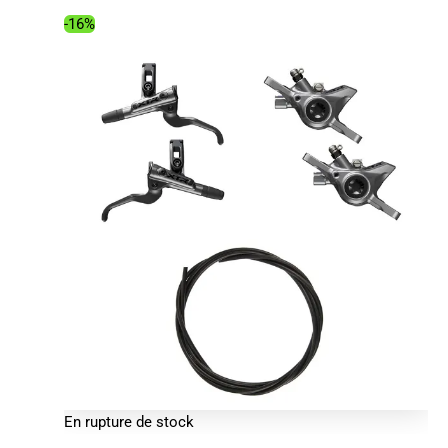
320.00€.
169.16€.
-16%
En rupture de stock