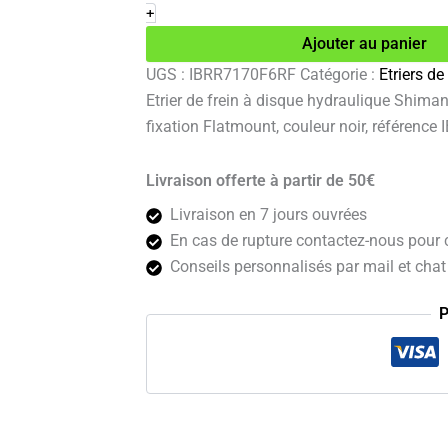
de
+
frein
Ajouter au panier
à
disque
UGS :
IBRR7170F6RF
Catégorie :
Etriers de
hydraulique
Etrier de frein à disque hydraulique Shima
Shimano
105
fixation Flatmount, couleur noir, référenc
BR-
R7170
Livraison offerte à partir de 50€
avant
noir
Livraison en 7 jours ouvrées
En cas de rupture contactez-nous pour c
Conseils personnalisés par mail et chat 
P