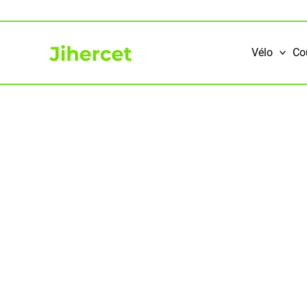
Aller
au
contenu
Vélo
Co