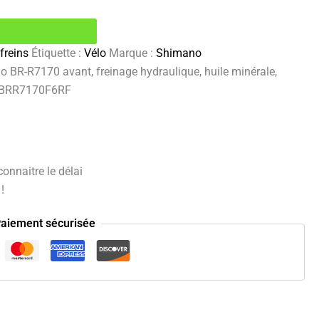
 freins
Étiquette :
Vélo
Marque :
Shimano
no BR-R7170 avant, freinage hydraulique, huile minérale,
e IBRR7170F6RF
onnaitre le délai
!
aiement sécurisée