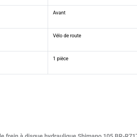
Avant
Vélo de route
1 pièce
r de frein à disque hydraulique Shimano 105 BR-R71