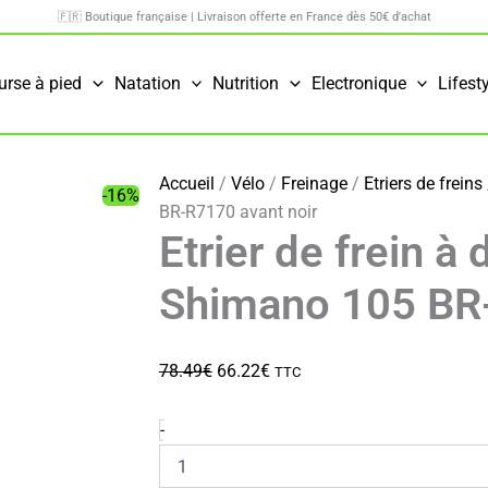
🇫🇷 Boutique française | Livraison offerte en France dès 50€ d'achat
urse à pied
Natation
Nutrition
Electronique
Lifest
Accueil
/
Vélo
/
Freinage
/
Etriers de freins
-16%
BR-R7170 avant noir
Etrier de frein à
Shimano 105 BR-
Le
Le
78.49
€
66.22
€
TTC
prix
prix
initial
actuel
quantité
-
de
était :
est :
Etrier
78.49€.
66.22€.